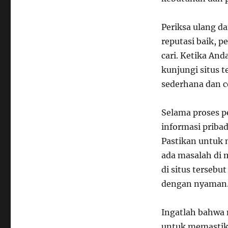
Periksa ulang d
reputasi baik, 
cari. Ketika An
kunjungi situs t
sederhana dan c
Selama proses 
informasi pribad
Pastikan untuk 
ada masalah di 
di situs terseb
dengan nyaman
Ingatlah bahwa 
untuk memastik