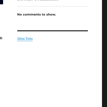
No comments to show.
in
Situs Toto