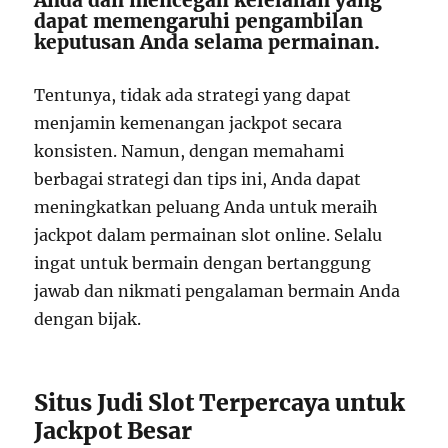
Anda dan mencegah kelelahan yang
dapat memengaruhi pengambilan
keputusan Anda selama permainan.
Tentunya, tidak ada strategi yang dapat
menjamin kemenangan jackpot secara
konsisten. Namun, dengan memahami
berbagai strategi dan tips ini, Anda dapat
meningkatkan peluang Anda untuk meraih
jackpot dalam permainan slot online. Selalu
ingat untuk bermain dengan bertanggung
jawab dan nikmati pengalaman bermain Anda
dengan bijak.
Situs Judi Slot Terpercaya untuk
Jackpot Besar