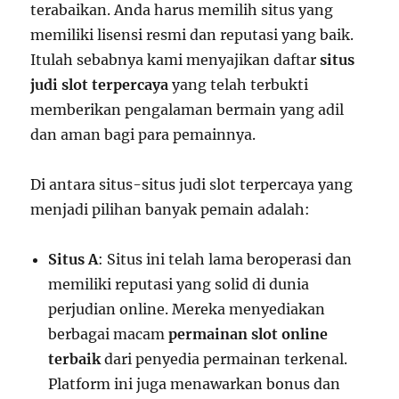
terabaikan. Anda harus memilih situs yang
memiliki lisensi resmi dan reputasi yang baik.
Itulah sebabnya kami menyajikan daftar
situs
judi slot terpercaya
yang telah terbukti
memberikan pengalaman bermain yang adil
dan aman bagi para pemainnya.
Di antara situs-situs judi slot terpercaya yang
menjadi pilihan banyak pemain adalah:
Situs A
: Situs ini telah lama beroperasi dan
memiliki reputasi yang solid di dunia
perjudian online. Mereka menyediakan
berbagai macam
permainan slot online
terbaik
dari penyedia permainan terkenal.
Platform ini juga menawarkan bonus dan