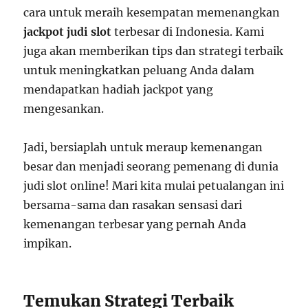
cara untuk meraih kesempatan memenangkan
jackpot judi slot
terbesar di Indonesia. Kami
juga akan memberikan tips dan strategi terbaik
untuk meningkatkan peluang Anda dalam
mendapatkan hadiah jackpot yang
mengesankan.
Jadi, bersiaplah untuk meraup kemenangan
besar dan menjadi seorang pemenang di dunia
judi slot online! Mari kita mulai petualangan ini
bersama-sama dan rasakan sensasi dari
kemenangan terbesar yang pernah Anda
impikan.
Temukan Strategi Terbaik