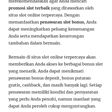
merekomendasikan agar Anda mencari
promosi slot terbaik
yang ditawarkan oleh
situs slot online terpercaya. Dengan
memanfaatkan
penawaran slot bonus
, Anda
dapat meningkatkan peluang kemenangan
Anda serta mendapatkan keuntungan
tambahan dalam bermain.
Bermain di situs slot online terpercaya akan
memberikan Anda akses ke berbagai bonus slot
yang menarik. Anda dapat menikmati
penawaran bonus deposit, bonus putaran
gratis, cashback, dan masih banyak lagi. Setiap
penawaran memiliki kondisi dan persyaratan
yang perlu Anda penuhi, namun manfaat yang
dapat Anda peroleh cukup menguntungkan.