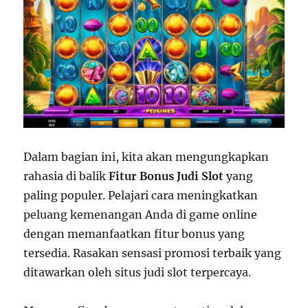
Dalam bagian ini, kita akan mengungkapkan
rahasia di balik
Fitur Bonus Judi Slot
yang
paling populer. Pelajari cara meningkatkan
peluang kemenangan Anda di game online
dengan memanfaatkan fitur bonus yang
tersedia. Rasakan sensasi promosi terbaik yang
ditawarkan oleh situs judi slot terpercaya.