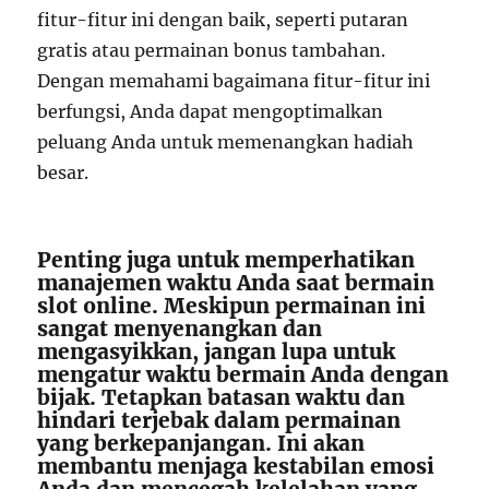
fitur-fitur ini dengan baik, seperti putaran
gratis atau permainan bonus tambahan.
Dengan memahami bagaimana fitur-fitur ini
berfungsi, Anda dapat mengoptimalkan
peluang Anda untuk memenangkan hadiah
besar.
Penting juga untuk memperhatikan
manajemen waktu Anda saat bermain
slot online. Meskipun permainan ini
sangat menyenangkan dan
mengasyikkan, jangan lupa untuk
mengatur waktu bermain Anda dengan
bijak. Tetapkan batasan waktu dan
hindari terjebak dalam permainan
yang berkepanjangan. Ini akan
membantu menjaga kestabilan emosi