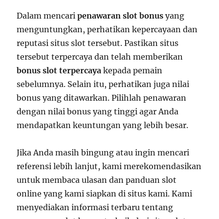
Dalam mencari
penawaran slot bonus
yang
menguntungkan, perhatikan kepercayaan dan
reputasi situs slot tersebut. Pastikan situs
tersebut terpercaya dan telah memberikan
bonus slot terpercaya
kepada pemain
sebelumnya. Selain itu, perhatikan juga nilai
bonus yang ditawarkan. Pilihlah penawaran
dengan nilai bonus yang tinggi agar Anda
mendapatkan keuntungan yang lebih besar.
Jika Anda masih bingung atau ingin mencari
referensi lebih lanjut, kami merekomendasikan
untuk membaca ulasan dan panduan slot
online yang kami siapkan di situs kami. Kami
menyediakan informasi terbaru tentang