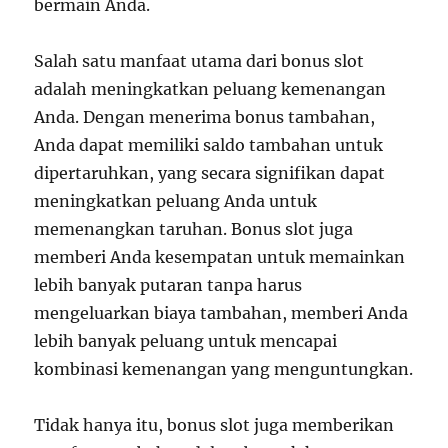
bermain Anda.
Salah satu manfaat utama dari bonus slot
adalah meningkatkan peluang kemenangan
Anda. Dengan menerima bonus tambahan,
Anda dapat memiliki saldo tambahan untuk
dipertaruhkan, yang secara signifikan dapat
meningkatkan peluang Anda untuk
memenangkan taruhan. Bonus slot juga
memberi Anda kesempatan untuk memainkan
lebih banyak putaran tanpa harus
mengeluarkan biaya tambahan, memberi Anda
lebih banyak peluang untuk mencapai
kombinasi kemenangan yang menguntungkan.
Tidak hanya itu, bonus slot juga memberikan