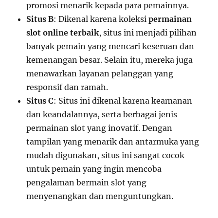
promosi menarik kepada para pemainnya.
Situs B
: Dikenal karena koleksi
permainan
slot online terbaik
, situs ini menjadi pilihan
banyak pemain yang mencari keseruan dan
kemenangan besar. Selain itu, mereka juga
menawarkan layanan pelanggan yang
responsif dan ramah.
Situs C
: Situs ini dikenal karena keamanan
dan keandalannya, serta berbagai jenis
permainan slot yang inovatif. Dengan
tampilan yang menarik dan antarmuka yang
mudah digunakan, situs ini sangat cocok
untuk pemain yang ingin mencoba
pengalaman bermain slot yang
menyenangkan dan menguntungkan.