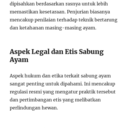
dipisahkan berdasarkan rasnya untuk lebih
memastikan kesetaraan. Penjurian biasanya
mencakup penilaian terhadap teknik bertarung
dan ketahanan masing-masing ayam.
Aspek Legal dan Etis Sabung
Ayam
Aspek hukum dan etika terkait sabung ayam
sangat penting untuk dipahami. Ini mencakup
regulasi resmi yang mengatur praktik tersebut
dan pertimbangan etis yang melibatkan
perlindungan hewan.