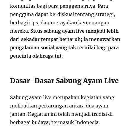
komunitas bagi para penggemarnya. Para
pengguna dapat berdiskusi tentang strategi,
berbagi tips, dan merayakan kemenangan
mereka.
Situs sabung ayam live menjadi lebih
dari sekadar tempat bertaruh; ia menawarkan
pengalaman sosial yang tak ternilai bagi para
pencinta olahraga ini.
Dasar-Dasar Sabung Ayam Live
Sabung ayam live merupakan kegiatan yang
melibatkan pertarungan antara dua ayam
jantan. Kegiatan ini telah menjadi tradisi di
berbagai budaya, termasuk Indonesia.