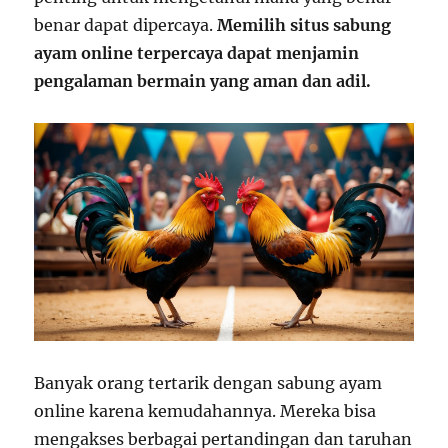
benar dapat dipercaya.
Memilih situs sabung
ayam online terpercaya dapat menjamin
pengalaman bermain yang aman dan adil.
Banyak orang tertarik dengan sabung ayam
online karena kemudahannya. Mereka bisa
mengakses berbagai pertandingan dan taruhan