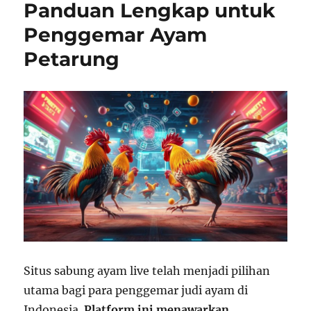
Panduan Lengkap untuk
Penggemar Ayam
Petarung
Situs sabung ayam live telah menjadi pilihan
utama bagi para penggemar judi ayam di
Indonesia.
Platform ini menawarkan