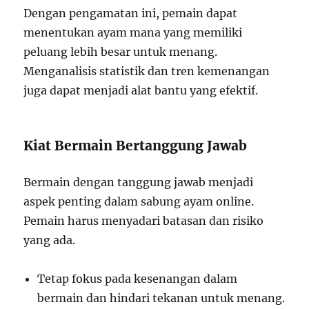
Dengan pengamatan ini, pemain dapat
menentukan ayam mana yang memiliki
peluang lebih besar untuk menang.
Menganalisis statistik dan tren kemenangan
juga dapat menjadi alat bantu yang efektif.
Kiat Bermain Bertanggung Jawab
Bermain dengan tanggung jawab menjadi
aspek penting dalam sabung ayam online.
Pemain harus menyadari batasan dan risiko
yang ada.
Tetap fokus pada kesenangan dalam
bermain dan hindari tekanan untuk menang.