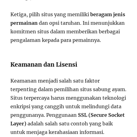
Ketiga, pilih situs yang memiliki
beragam jenis
permainan
dan opsi taruhan. Ini menunjukkan
komitmen situs dalam memberikan berbagai
pengalaman kepada para pemainnya.
Keamanan dan Lisensi
Keamanan menjadi salah satu faktor
terpenting dalam pemilihan situs sabung ayam.
Situs terpercaya harus menggunakan teknologi
enkripsi yang canggih untuk melindungi data
penggunanya. Penggunaan
SSL (Secure Socket
Layer)
adalah salah satu contoh yang baik
untuk menjaga kerahasiaan informasi.