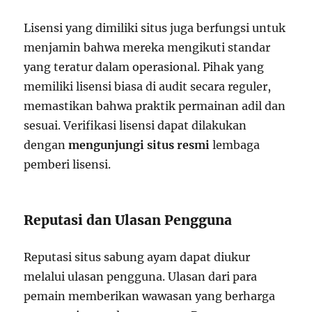
Lisensi yang dimiliki situs juga berfungsi untuk
menjamin bahwa mereka mengikuti standar
yang teratur dalam operasional. Pihak yang
memiliki lisensi biasa di audit secara reguler,
memastikan bahwa praktik permainan adil dan
sesuai. Verifikasi lisensi dapat dilakukan
dengan
mengunjungi situs resmi
lembaga
pemberi lisensi.
Reputasi dan Ulasan Pengguna
Reputasi situs sabung ayam dapat diukur
melalui ulasan pengguna. Ulasan dari para
pemain memberikan wawasan yang berharga