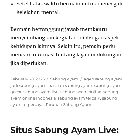
Setel batas waktu bermain untuk mencegah
kelelahan mental.
Bermain bertanggung jawab membantu
menyeimbangkan kegiatan ini dengan aspek
kehidupan lainnya. Selain itu, pemain perlu
mencari informasi tentang layanan dukungan
jika diperlukan.
Posted
Categories
Tags
February 28, 2025
Sabung Ayam
agen sabung ayam
,
on
judi sabung ayam
,
pasaran sabung ayam
,
sabung ayam
gacor
,
sabung ayam live
,
sabung ayam online
,
sabung
ayam online Indonesia
,
sabung ayam terbaik
,
sabung
ayam terpercaya
,
Taruhan Sabung Ayam
Situs Sabung Ayam Live: