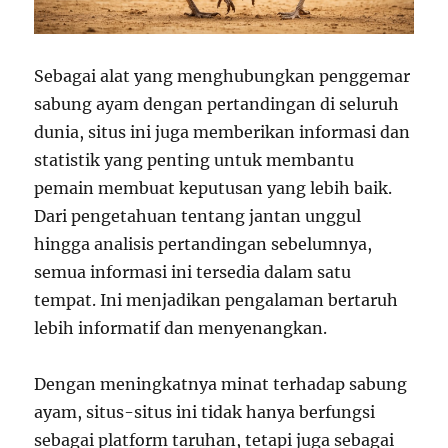
Sebagai alat yang menghubungkan penggemar
sabung ayam dengan pertandingan di seluruh
dunia, situs ini juga memberikan informasi dan
statistik yang penting untuk membantu
pemain membuat keputusan yang lebih baik.
Dari pengetahuan tentang jantan unggul
hingga analisis pertandingan sebelumnya,
semua informasi ini tersedia dalam satu
tempat. Ini menjadikan pengalaman bertaruh
lebih informatif dan menyenangkan.
Dengan meningkatnya minat terhadap sabung
ayam, situs-situs ini tidak hanya berfungsi
sebagai platform taruhan, tetapi juga sebagai