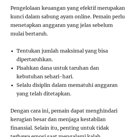
Pengelolaan keuangan yang efektif merupakan
kunci dalam sabung ayam online. Pemain perlu
menetapkan anggaran yang jelas sebelum
mulai bertaruh.
Tentukan jumlah maksimal yang bisa
dipertaruhkan.
Pisahkan dana untuk taruhan dan
kebutuhan sehari-hari.
Selalu disiplin dalam mematuhi anggaran
yang telah ditetapkan.
Dengan cara ini, pemain dapat menghindari
kerugian besar dan menjaga kestabilan
finansial. Selain itu, penting untuk tidak
terbawa emosi saat mengalami kalah.