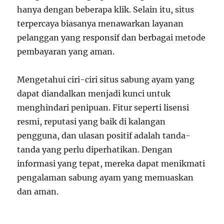
hanya dengan beberapa klik. Selain itu, situs
terpercaya biasanya menawarkan layanan
pelanggan yang responsif dan berbagai metode
pembayaran yang aman.
Mengetahui ciri-ciri situs sabung ayam yang
dapat diandalkan menjadi kunci untuk
menghindari penipuan. Fitur seperti lisensi
resmi, reputasi yang baik di kalangan
pengguna, dan ulasan positif adalah tanda-
tanda yang perlu diperhatikan. Dengan
informasi yang tepat, mereka dapat menikmati
pengalaman sabung ayam yang memuaskan
dan aman.