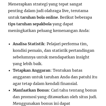
Menerapkan strategi yang tepat sangat
penting dalam judi olahraga live, terutama
untuk
taruhan bola online
. Berikut beberapa
tips taruhan sepakbola
yang dapat
meningkatkan peluang kemenangan Anda:
Analisa Statistik
: Pelajari performa tim,
kondisi pemain, dan statistik pertandingan
sebelumnya untuk mendapatkan insight
yang lebih baik.
Tetapkan Anggaran
: Tentukan batas
anggaran untuk taruhan Anda dan patuhi itu
agar tetap dalam kendali finansial.
Manfaatkan Bonus
: Cari tahu tentang bonus
dan promosi yang ditawarkan oleh situs judi.
Menggunakan bonus ini dapat