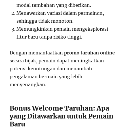
modal tambahan yang diberikan.
Menawarkan variasi dalam permainan,
sehingga tidak monoton.
Memungkinkan pemain mengeksplorasi
fitur baru tanpa risiko tinggi.
Dengan memanfaatkan
promo taruhan online
secara bijak, pemain dapat meningkatkan
potensi keuntungan dan menambah
pengalaman bermain yang lebih
menyenangkan.
Bonus Welcome Taruhan: Apa
yang Ditawarkan untuk Pemain
Baru