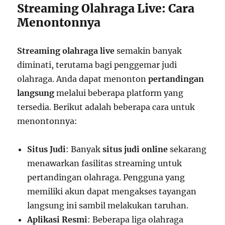
Streaming Olahraga Live: Cara
Menontonnya
Streaming olahraga live
semakin banyak
diminati, terutama bagi penggemar judi
olahraga. Anda dapat menonton
pertandingan
langsung
melalui beberapa platform yang
tersedia. Berikut adalah beberapa cara untuk
menontonnya:
Situs Judi
: Banyak
situs judi online
sekarang
menawarkan fasilitas streaming untuk
pertandingan olahraga. Pengguna yang
memiliki akun dapat mengakses tayangan
langsung ini sambil melakukan taruhan.
Aplikasi Resmi
: Beberapa liga olahraga