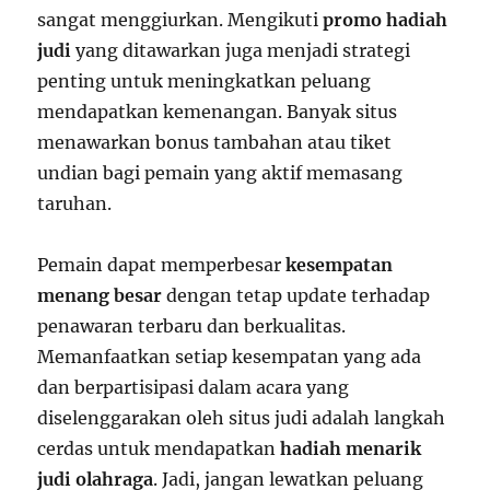
sangat menggiurkan. Mengikuti
promo hadiah
judi
yang ditawarkan juga menjadi strategi
penting untuk meningkatkan peluang
mendapatkan kemenangan. Banyak situs
menawarkan bonus tambahan atau tiket
undian bagi pemain yang aktif memasang
taruhan.
Pemain dapat memperbesar
kesempatan
menang besar
dengan tetap update terhadap
penawaran terbaru dan berkualitas.
Memanfaatkan setiap kesempatan yang ada
dan berpartisipasi dalam acara yang
diselenggarakan oleh situs judi adalah langkah
cerdas untuk mendapatkan
hadiah menarik
judi olahraga
. Jadi, jangan lewatkan peluang