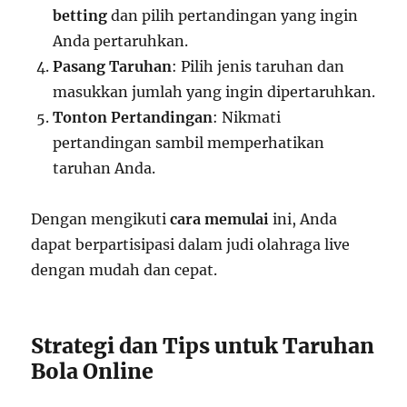
betting
dan pilih pertandingan yang ingin
Anda pertaruhkan.
Pasang Taruhan
: Pilih jenis taruhan dan
masukkan jumlah yang ingin dipertaruhkan.
Tonton Pertandingan
: Nikmati
pertandingan sambil memperhatikan
taruhan Anda.
Dengan mengikuti
cara memulai
ini, Anda
dapat berpartisipasi dalam judi olahraga live
dengan mudah dan cepat.
Strategi dan Tips untuk Taruhan
Bola Online