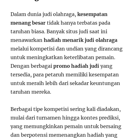
Dalam dunia judi olahraga,
kesempatan
menang besar
tidak hanya terbatas pada
taruhan biasa. Banyak situs judi saat ini
menawarkan
hadiah menarik judi olahraga
melalui kompetisi dan undian yang dirancang
untuk meningkatkan keterlibatan pemain.
Dengan berbagai
promo hadiah judi
yang
tersedia, para petaruh memiliki kesempatan
untuk meraih lebih dari sekadar keuntungan
taruhan mereka.
Berbagai tipe kompetisi sering kali diadakan,
mulai dari turnamen hingga kontes prediksi,
yang memungkinkan pemain untuk bersaing
dan berpotensi memenangkan hadiah yang