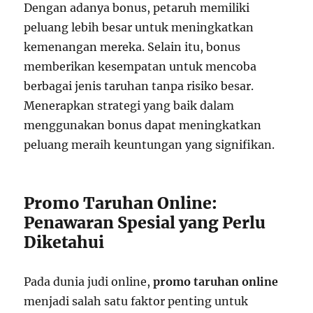
Dengan adanya bonus, petaruh memiliki
peluang lebih besar untuk meningkatkan
kemenangan mereka. Selain itu, bonus
memberikan kesempatan untuk mencoba
berbagai jenis taruhan tanpa risiko besar.
Menerapkan strategi yang baik dalam
menggunakan bonus dapat meningkatkan
peluang meraih keuntungan yang signifikan.
Promo Taruhan Online:
Penawaran Spesial yang Perlu
Diketahui
Pada dunia judi online,
promo taruhan online
menjadi salah satu faktor penting untuk