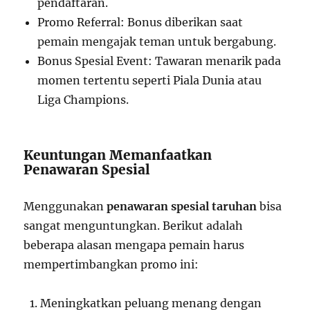
pendaftaran.
Promo Referral: Bonus diberikan saat
pemain mengajak teman untuk bergabung.
Bonus Spesial Event: Tawaran menarik pada
momen tertentu seperti Piala Dunia atau
Liga Champions.
Keuntungan Memanfaatkan
Penawaran Spesial
Menggunakan
penawaran spesial taruhan
bisa
sangat menguntungkan. Berikut adalah
beberapa alasan mengapa pemain harus
mempertimbangkan promo ini:
Meningkatkan peluang menang dengan