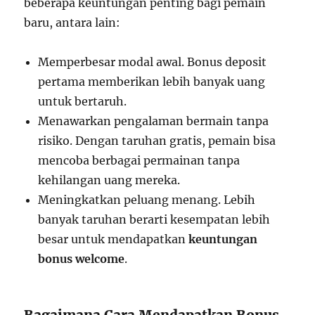
beberapa keuntungan penting bagi pemain
baru, antara lain:
Memperbesar modal awal. Bonus deposit
pertama memberikan lebih banyak uang
untuk bertaruh.
Menawarkan pengalaman bermain tanpa
risiko. Dengan taruhan gratis, pemain bisa
mencoba berbagai permainan tanpa
kehilangan uang mereka.
Meningkatkan peluang menang. Lebih
banyak taruhan berarti kesempatan lebih
besar untuk mendapatkan
keuntungan
bonus welcome
.
Bagaimana Cara Mendapatkan Bonus