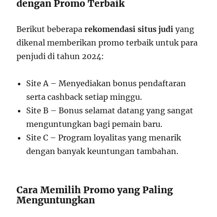
dengan Promo Terbaik
Berikut beberapa
rekomendasi situs judi
yang
dikenal memberikan promo terbaik untuk para
penjudi di tahun 2024:
Site A – Menyediakan bonus pendaftaran
serta cashback setiap minggu.
Site B – Bonus selamat datang yang sangat
menguntungkan bagi pemain baru.
Site C – Program loyalitas yang menarik
dengan banyak keuntungan tambahan.
Cara Memilih Promo yang Paling
Menguntungkan