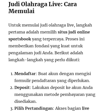
Judi Olahraga Live: Cara
Memulai
Untuk memulai judi olahraga live, langkah
pertama adalah memilih
situs judi online
sportsbook
yang terpercaya. Proses ini
memberikan fondasi yang kuat untuk
pengalaman judi Anda. Berikut adalah
langkah-langkah yang perlu diikuti:
Mendaftar
: Buat akun dengan mengisi
formulir pendaftaran yang diperlukan.
Deposit
: Lakukan deposit ke akun Anda
menggunakan metode pembayaran yang
disediakan.
Pilih Pertandingan
: Akses bagian
live