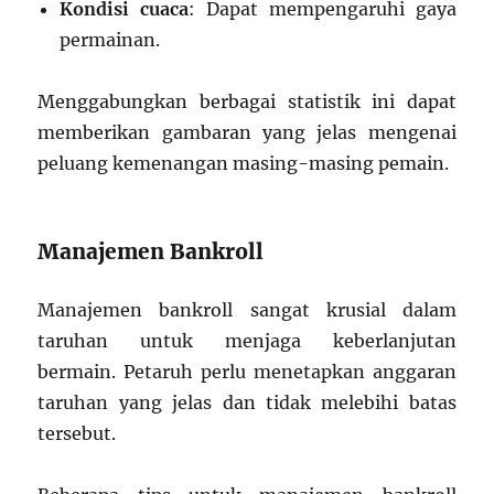
Kondisi cuaca
: Dapat mempengaruhi gaya
permainan.
Menggabungkan berbagai statistik ini dapat
memberikan gambaran yang jelas mengenai
peluang kemenangan masing-masing pemain.
Manajemen Bankroll
Manajemen bankroll sangat krusial dalam
taruhan untuk menjaga keberlanjutan
bermain. Petaruh perlu menetapkan anggaran
taruhan yang jelas dan tidak melebihi batas
tersebut.