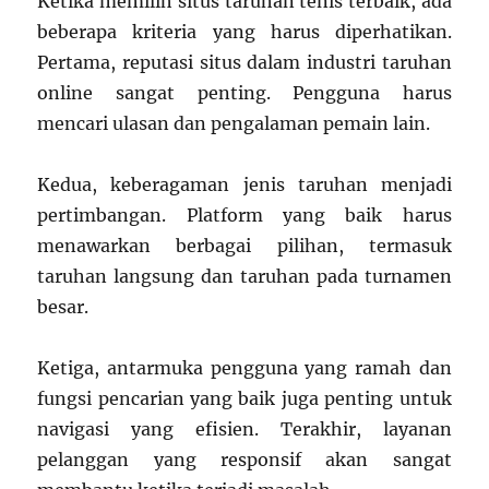
Ketika memilih situs taruhan tenis terbaik, ada
beberapa kriteria yang harus diperhatikan.
Pertama, reputasi situs dalam industri taruhan
online sangat penting. Pengguna harus
mencari ulasan dan pengalaman pemain lain.
Kedua, keberagaman jenis taruhan menjadi
pertimbangan. Platform yang baik harus
menawarkan berbagai pilihan, termasuk
taruhan langsung dan taruhan pada turnamen
besar.
Ketiga, antarmuka pengguna yang ramah dan
fungsi pencarian yang baik juga penting untuk
navigasi yang efisien. Terakhir, layanan
pelanggan yang responsif akan sangat