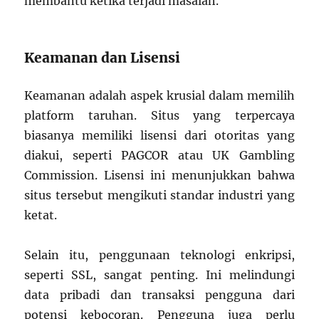
membantu ketika terjadi masalah.
Keamanan dan Lisensi
Keamanan adalah aspek krusial dalam memilih
platform taruhan. Situs yang terpercaya
biasanya memiliki lisensi dari otoritas yang
diakui, seperti PAGCOR atau UK Gambling
Commission. Lisensi ini menunjukkan bahwa
situs tersebut mengikuti standar industri yang
ketat.
Selain itu, penggunaan teknologi enkripsi,
seperti SSL, sangat penting. Ini melindungi
data pribadi dan transaksi pengguna dari
potensi kebocoran. Pengguna juga perlu