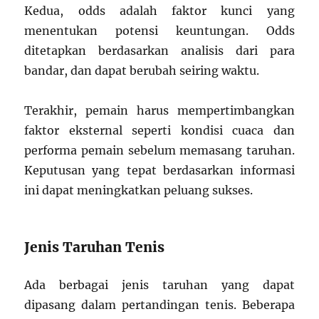
Kedua, odds adalah faktor kunci yang
menentukan potensi keuntungan. Odds
ditetapkan berdasarkan analisis dari para
bandar, dan dapat berubah seiring waktu.
Terakhir, pemain harus mempertimbangkan
faktor eksternal seperti kondisi cuaca dan
performa pemain sebelum memasang taruhan.
Keputusan yang tepat berdasarkan informasi
ini dapat meningkatkan peluang sukses.
Jenis Taruhan Tenis
Ada berbagai jenis taruhan yang dapat
dipasang dalam pertandingan tenis. Beberapa