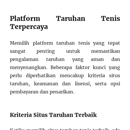
Platform Taruhan Tenis
Terpercaya
Memilih platform taruhan tenis yang tepat
sangat penting untuk memastikan
pengalaman taruhan yang aman dan
menyenangkan. Beberapa faktor kunci yang
perlu diperhatikan mencakup kriteria situs
taruhan, keamanan dan lisensi, serta opsi
pembayaran dan penarikan.
Kriteria Situs Taruhan Terbaik