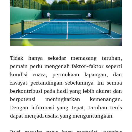
Tidak hanya sekadar memasang taruhan,
pemain perlu mengenali faktor-faktor seperti
kondisi cuaca, permukaan lapangan, dan
riwayat pertandingan sebelumnya. Ini semua
berkontribusi pada hasil yang lebih akurat dan
berpotensi meningkatkan kemenangan.
Dengan informasi yang tepat, taruhan tenis
dapat menjadi usaha yang menguntungkan.