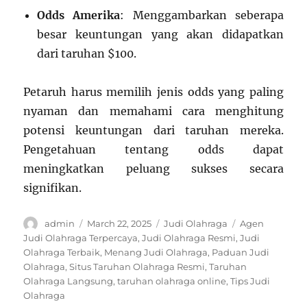
Odds Amerika
: Menggambarkan seberapa
besar keuntungan yang akan didapatkan
dari taruhan $100.
Petaruh harus memilih jenis odds yang paling
nyaman dan memahami cara menghitung
potensi keuntungan dari taruhan mereka.
Pengetahuan tentang odds dapat
meningkatkan peluang sukses secara
signifikan.
Author
Posted
Categories
Tags
admin
March 22, 2025
Judi Olahraga
Agen
on
Judi Olahraga Terpercaya
,
Judi Olahraga Resmi
,
Judi
Olahraga Terbaik
,
Menang Judi Olahraga
,
Paduan Judi
Olahraga
,
Situs Taruhan Olahraga Resmi
,
Taruhan
Olahraga Langsung
,
taruhan olahraga online
,
Tips Judi
Olahraga