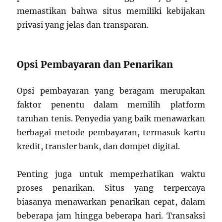
memastikan bahwa situs memiliki kebijakan
privasi yang jelas dan transparan.
Opsi Pembayaran dan Penarikan
Opsi pembayaran yang beragam merupakan
faktor penentu dalam memilih platform
taruhan tenis. Penyedia yang baik menawarkan
berbagai metode pembayaran, termasuk kartu
kredit, transfer bank, dan dompet digital.
Penting juga untuk memperhatikan waktu
proses penarikan. Situs yang terpercaya
biasanya menawarkan penarikan cepat, dalam
beberapa jam hingga beberapa hari. Transaksi