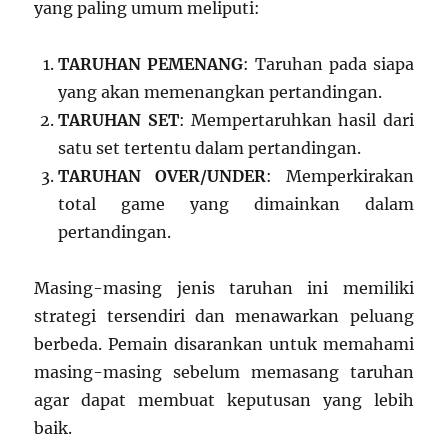
yang paling umum meliputi:
TARUHAN PEMENANG
: Taruhan pada siapa
yang akan memenangkan pertandingan.
TARUHAN SET
: Mempertaruhkan hasil dari
satu set tertentu dalam pertandingan.
TARUHAN OVER/UNDER
: Memperkirakan
total game yang dimainkan dalam
pertandingan.
Masing-masing jenis taruhan ini memiliki
strategi tersendiri dan menawarkan peluang
berbeda. Pemain disarankan untuk memahami
masing-masing sebelum memasang taruhan
agar dapat membuat keputusan yang lebih
baik.