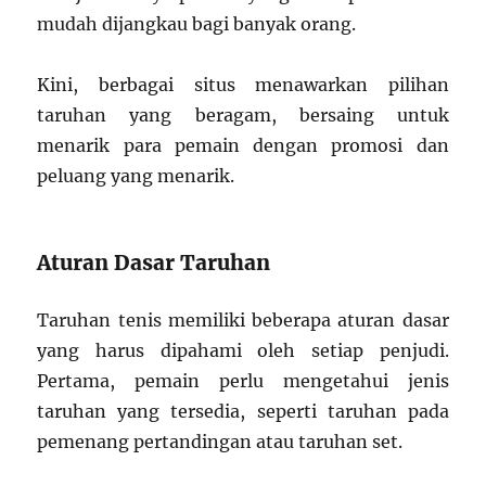
mudah dijangkau bagi banyak orang.
Kini, berbagai situs menawarkan pilihan
taruhan yang beragam, bersaing untuk
menarik para pemain dengan promosi dan
peluang yang menarik.
Aturan Dasar Taruhan
Taruhan tenis memiliki beberapa aturan dasar
yang harus dipahami oleh setiap penjudi.
Pertama, pemain perlu mengetahui jenis
taruhan yang tersedia, seperti taruhan pada
pemenang pertandingan atau taruhan set.