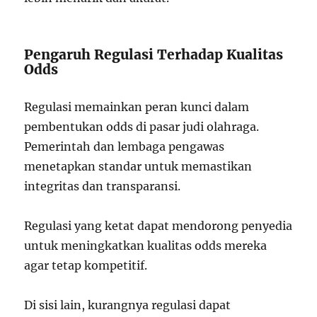
Pengaruh Regulasi Terhadap Kualitas
Odds
Regulasi memainkan peran kunci dalam
pembentukan odds di pasar judi olahraga.
Pemerintah dan lembaga pengawas
menetapkan standar untuk memastikan
integritas dan transparansi.
Regulasi yang ketat dapat mendorong penyedia
untuk meningkatkan kualitas odds mereka
agar tetap kompetitif.
Di sisi lain, kurangnya regulasi dapat