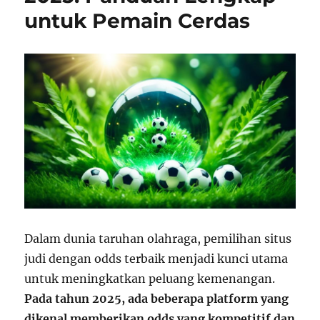
untuk Pemain Cerdas
Dalam dunia taruhan olahraga, pemilihan situs
judi dengan odds terbaik menjadi kunci utama
untuk meningkatkan peluang kemenangan.
Pada tahun 2025, ada beberapa platform yang
dikenal memberikan odds yang kompetitif dan