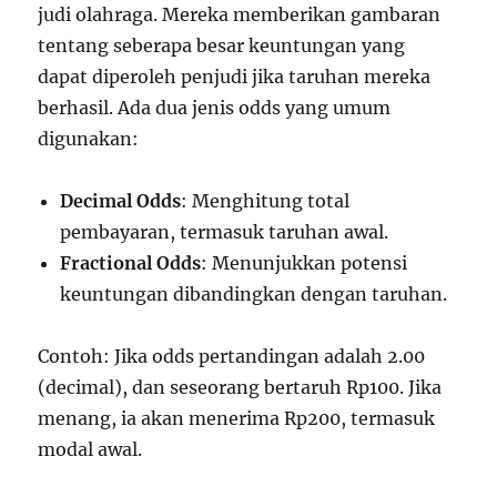
judi olahraga. Mereka memberikan gambaran
tentang seberapa besar keuntungan yang
dapat diperoleh penjudi jika taruhan mereka
berhasil. Ada dua jenis odds yang umum
digunakan:
Decimal Odds
: Menghitung total
pembayaran, termasuk taruhan awal.
Fractional Odds
: Menunjukkan potensi
keuntungan dibandingkan dengan taruhan.
Contoh: Jika odds pertandingan adalah 2.00
(decimal), dan seseorang bertaruh Rp100. Jika
menang, ia akan menerima Rp200, termasuk
modal awal.