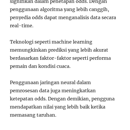
signifikan dalam penetapan odds. Dengan
penggunaan algoritma yang lebih canggih,
penyedia odds dapat menganalisis data secara
real-time.
Teknologi seperti machine learning
memungkinkan prediksi yang lebih akurat
berdasarkan faktor-faktor seperti performa
pemain dan kondisi cuaca.
Penggunaan jaringan neural dalam
pemrosesan data juga meningkatkan
ketepatan odds. Dengan demikian, pengguna
mendapatkan nilai yang lebih baik ketika
memasang taruhan.