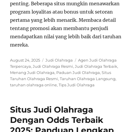
penting. Beberapa situs mungkin menawarkan
program loyalitas atau bonus untuk setoran
pertama yang lebih menarik. Membaca detail
tentang promosi akan membantu penjudi
mendapatkan nilai yang lebih baik dari taruhan
mereka.
Posted
Categories
Tags
August 24, 2025
Judi Olahraga
Agen Judi Olahraga
on
Terpercaya
,
Judi Olahraga Resmi
,
Judi Olahraga Terbaik
,
Menang Judi Olahraga
,
Paduan Judi Olahraga
,
Situs
Taruhan Olahraga Resmi
,
Taruhan Olahraga Langsung
,
taruhan olahraga online
,
Tips Judi Olahraga
Situs Judi Olahraga
Dengan Odds Terbaik
2025: Panduan Lengkap