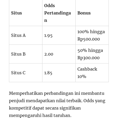
Odds
Situs
Pertandinga
Bonus
n
100% hingga
Situs A
1.95
Rp500.000
50% hingga
Situs B
2.00
Rp300.000
Cashback
Situs C
1.85
10%
Memperhatikan perbandingan ini membantu
penjudi mendapatkan nilai terbaik. Odds yang
kompetitif dapat secara signifikan
mempengaruhi hasil taruhan.