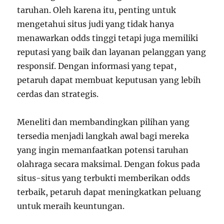
taruhan. Oleh karena itu, penting untuk
mengetahui situs judi yang tidak hanya
menawarkan odds tinggi tetapi juga memiliki
reputasi yang baik dan layanan pelanggan yang
responsif. Dengan informasi yang tepat,
petaruh dapat membuat keputusan yang lebih
cerdas dan strategis.
Meneliti dan membandingkan pilihan yang
tersedia menjadi langkah awal bagi mereka
yang ingin memanfaatkan potensi taruhan
olahraga secara maksimal. Dengan fokus pada
situs-situs yang terbukti memberikan odds
terbaik, petaruh dapat meningkatkan peluang
untuk meraih keuntungan.