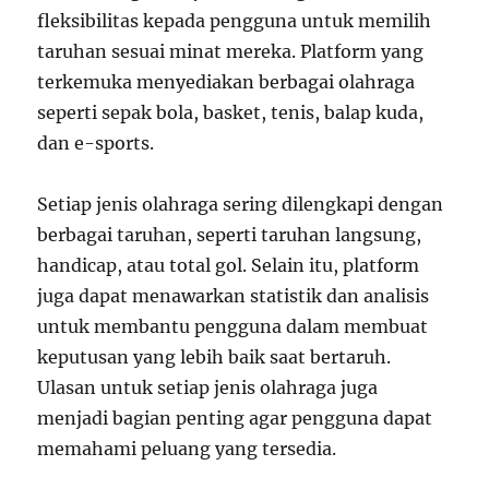
fleksibilitas kepada pengguna untuk memilih
taruhan sesuai minat mereka. Platform yang
terkemuka menyediakan berbagai olahraga
seperti sepak bola, basket, tenis, balap kuda,
dan e-sports.
Setiap jenis olahraga sering dilengkapi dengan
berbagai taruhan, seperti taruhan langsung,
handicap, atau total gol. Selain itu, platform
juga dapat menawarkan statistik dan analisis
untuk membantu pengguna dalam membuat
keputusan yang lebih baik saat bertaruh.
Ulasan untuk setiap jenis olahraga juga
menjadi bagian penting agar pengguna dapat
memahami peluang yang tersedia.