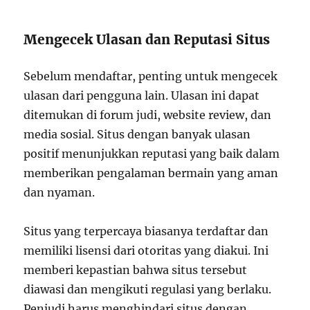
Mengecek Ulasan dan Reputasi Situs
Sebelum mendaftar, penting untuk mengecek
ulasan dari pengguna lain. Ulasan ini dapat
ditemukan di forum judi, website review, dan
media sosial. Situs dengan banyak ulasan
positif menunjukkan reputasi yang baik dalam
memberikan pengalaman bermain yang aman
dan nyaman.
Situs yang terpercaya biasanya terdaftar dan
memiliki lisensi dari otoritas yang diakui. Ini
memberi kepastian bahwa situs tersebut
diawasi dan mengikuti regulasi yang berlaku.
Penjudi harus menghindari situs dengan