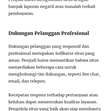
banyak laporan negatif atau masalah terkait
pembayaran.
Dukungan Pelanggan Profesional
Dukungan pelanggan yang responsif dan
profesional merupakan indikator situs yang
aman. Penjudi harus memastikan bahwa situs
menyediakan beberapa cara untuk
menghubungi tim dukungan, seperti live chat,
email, dan telepon.
Kecepatan respons terhadap pertanyaan atau
keluhan dapat menentukan kualitas layanan.
Pengelola situs yang baik akan siap membantu