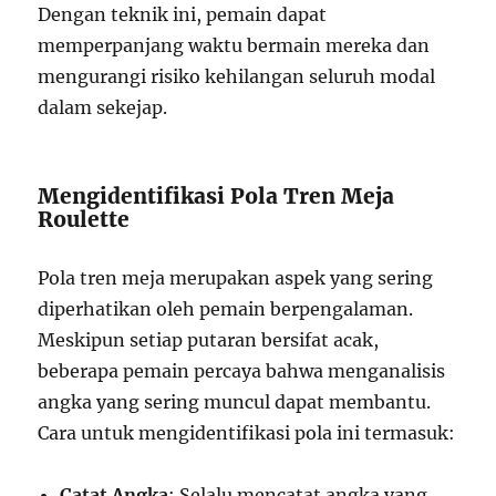
Dengan teknik ini, pemain dapat
memperpanjang waktu bermain mereka dan
mengurangi risiko kehilangan seluruh modal
dalam sekejap.
Mengidentifikasi Pola Tren Meja
Roulette
Pola tren meja merupakan aspek yang sering
diperhatikan oleh pemain berpengalaman.
Meskipun setiap putaran bersifat acak,
beberapa pemain percaya bahwa menganalisis
angka yang sering muncul dapat membantu.
Cara untuk mengidentifikasi pola ini termasuk:
Catat Angka
: Selalu mencatat angka yang