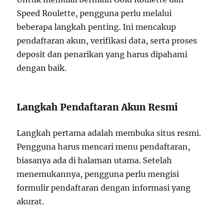
Speed Roulette, pengguna perlu melalui
beberapa langkah penting. Ini mencakup
pendaftaran akun, verifikasi data, serta proses
deposit dan penarikan yang harus dipahami
dengan baik.
Langkah Pendaftaran Akun Resmi
Langkah pertama adalah membuka situs resmi.
Pengguna harus mencari menu pendaftaran,
biasanya ada di halaman utama. Setelah
menemukannya, pengguna perlu mengisi
formulir pendaftaran dengan informasi yang
akurat.