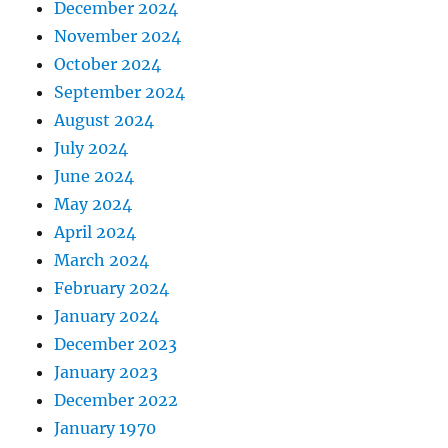
December 2024
November 2024
October 2024
September 2024
August 2024
July 2024
June 2024
May 2024
April 2024
March 2024
February 2024
January 2024
December 2023
January 2023
December 2022
January 1970