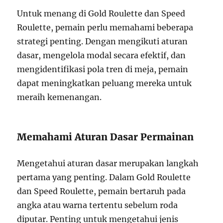
Untuk menang di Gold Roulette dan Speed
Roulette, pemain perlu memahami beberapa
strategi penting. Dengan mengikuti aturan
dasar, mengelola modal secara efektif, dan
mengidentifikasi pola tren di meja, pemain
dapat meningkatkan peluang mereka untuk
meraih kemenangan.
Memahami Aturan Dasar Permainan
Mengetahui aturan dasar merupakan langkah
pertama yang penting. Dalam Gold Roulette
dan Speed Roulette, pemain bertaruh pada
angka atau warna tertentu sebelum roda
diputar. Penting untuk mengetahui jenis