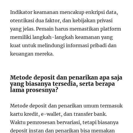
Indikator keamanan mencakup enkripsi data,
otentikasi dua faktor, dan kebijakan privasi
yang jelas. Pemain harus memastikan platform
memiliki langkah-langkah keamanan yang
kuat untuk melindungi informasi pribadi dan
keuangan mereka.
Metode deposit dan penarikan apa saja
yang biasanya tersedia, serta berapa
lama prosesnya?
Metode deposit dan penarikan umum termasuk
kartu kredit, e-wallet, dan transfer bank.
Waktu pemrosesan bervariasi, tetapi biasanya
deposit instan dan penarikan bisa memakan