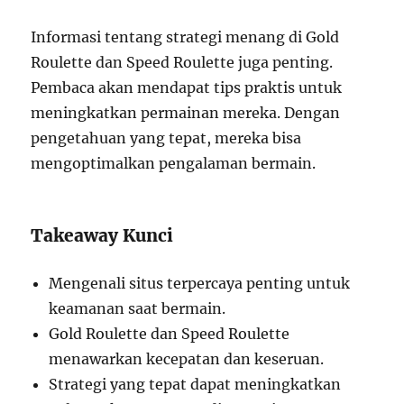
Informasi tentang strategi menang di Gold
Roulette dan Speed Roulette juga penting.
Pembaca akan mendapat tips praktis untuk
meningkatkan permainan mereka. Dengan
pengetahuan yang tepat, mereka bisa
mengoptimalkan pengalaman bermain.
Takeaway Kunci
Mengenali situs terpercaya penting untuk
keamanan saat bermain.
Gold Roulette dan Speed Roulette
menawarkan kecepatan dan keseruan.
Strategi yang tepat dapat meningkatkan