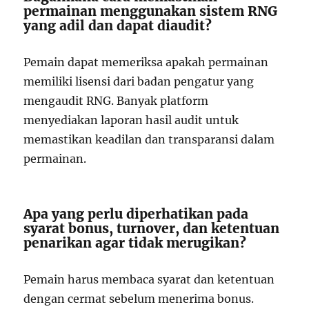
permainan menggunakan sistem RNG
yang adil dan dapat diaudit?
Pemain dapat memeriksa apakah permainan
memiliki lisensi dari badan pengatur yang
mengaudit RNG. Banyak platform
menyediakan laporan hasil audit untuk
memastikan keadilan dan transparansi dalam
permainan.
Apa yang perlu diperhatikan pada
syarat bonus, turnover, dan ketentuan
penarikan agar tidak merugikan?
Pemain harus membaca syarat dan ketentuan
dengan cermat sebelum menerima bonus.