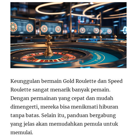
Keunggulan bermain Gold Roulette dan Speed
Roulette sangat menarik banyak pemain.
Dengan permainan yang cepat dan mudah
dimengerti, mereka bisa menikmati hiburan
tanpa batas. Selain itu, panduan bergabung
yang jelas akan memudahkan pemula untuk
memulai.