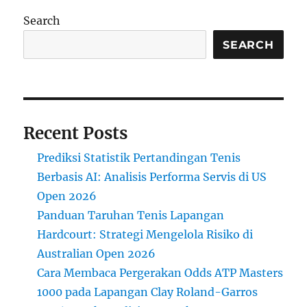
Search
SEARCH
Recent Posts
Prediksi Statistik Pertandingan Tenis
Berbasis AI: Analisis Performa Servis di US
Open 2026
Panduan Taruhan Tenis Lapangan
Hardcourt: Strategi Mengelola Risiko di
Australian Open 2026
Cara Membaca Pergerakan Odds ATP Masters
1000 pada Lapangan Clay Roland-Garros