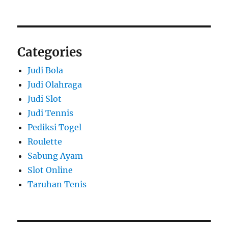
Categories
Judi Bola
Judi Olahraga
Judi Slot
Judi Tennis
Pediksi Togel
Roulette
Sabung Ayam
Slot Online
Taruhan Tenis