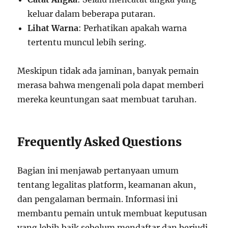
keluar dalam beberapa putaran.
Lihat Warna
: Perhatikan apakah warna
tertentu muncul lebih sering.
Meskipun tidak ada jaminan, banyak pemain
merasa bahwa mengenali pola dapat memberi
mereka keuntungan saat membuat taruhan.
Frequently Asked Questions
Bagian ini menjawab pertanyaan umum
tentang legalitas platform, keamanan akun,
dan pengalaman bermain. Informasi ini
membantu pemain untuk membuat keputusan
yang lebih baik sebelum mendaftar dan berjudi.