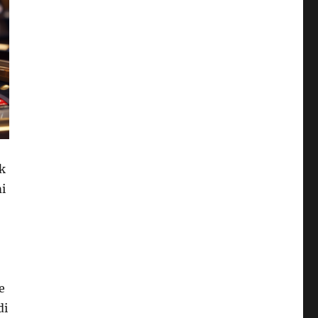
k
i
e
di