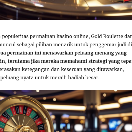
populeritas permainan kasino online, Gold Roulette da
muncul sebagai pilihan menarik untuk penggemar judi di
ua permainan ini menawarkan peluang menang yang
in, terutama jika mereka memahami strategi yang tepa
erasakan ketegangan dan keseruan yang ditawarkan,
 peluang nyata untuk meraih hadiah besar.