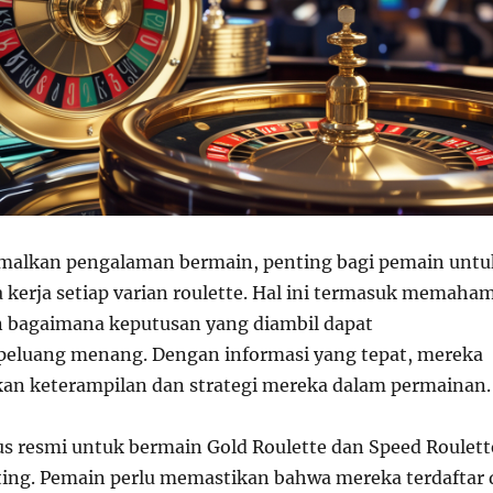
alkan pengalaman bermain, penting bagi pemain untu
 kerja setiap varian roulette. Hal ini termasuk memaham
n bagaimana keputusan yang diambil dapat
eluang menang. Dengan informasi yang tepat, mereka
an keterampilan dan strategi mereka dalam permainan.
 resmi untuk bermain Gold Roulette dan Speed Roulett
ting. Pemain perlu memastikan bahwa mereka terdaftar 