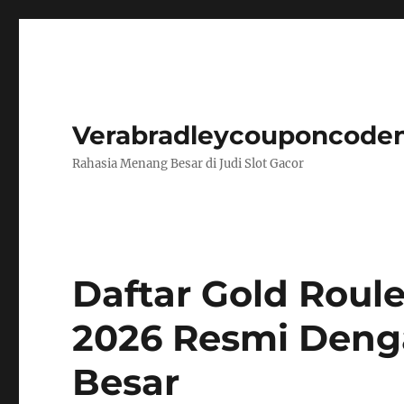
Verabradleycouponcode
Rahasia Menang Besar di Judi Slot Gacor
Daftar Gold Roule
2026 Resmi Den
Besar