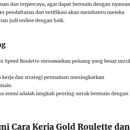
man dan terpercaya, agar dapat bermain dengan nyaman
s pendaftaran dan verifikasi akan membantu mereka
nan judi online dengan baik.
ng
an Speed Roulette menawarkan peluang yang besar untu
 kerja dan strategi permainan meningkatkan
main.
tus resmi adalah langkah penting untuk bermain dengan
 Cara Kerja Gold Roulette dan