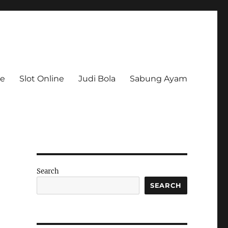
te
Slot Online
Judi Bola
Sabung Ayam
Search
SEARCH