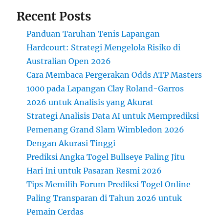
Recent Posts
Panduan Taruhan Tenis Lapangan
Hardcourt: Strategi Mengelola Risiko di
Australian Open 2026
Cara Membaca Pergerakan Odds ATP Masters
1000 pada Lapangan Clay Roland-Garros
2026 untuk Analisis yang Akurat
Strategi Analisis Data AI untuk Memprediksi
Pemenang Grand Slam Wimbledon 2026
Dengan Akurasi Tinggi
Prediksi Angka Togel Bullseye Paling Jitu
Hari Ini untuk Pasaran Resmi 2026
Tips Memilih Forum Prediksi Togel Online
Paling Transparan di Tahun 2026 untuk
Pemain Cerdas