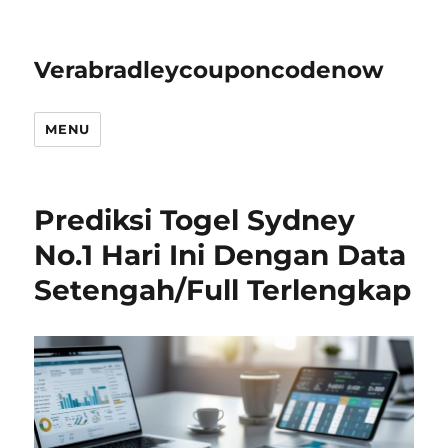
Verabradleycouponcodenow
MENU
Prediksi Togel Sydney
No.1 Hari Ini Dengan Data
Setengah/Full Terlengkap