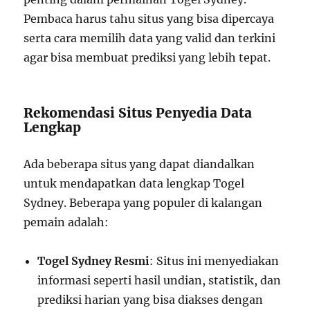
Pembaca harus tahu situs yang bisa dipercaya
serta cara memilih data yang valid dan terkini
agar bisa membuat prediksi yang lebih tepat.
Rekomendasi Situs Penyedia Data
Lengkap
Ada beberapa situs yang dapat diandalkan
untuk mendapatkan data lengkap Togel
Sydney. Beberapa yang populer di kalangan
pemain adalah:
Togel Sydney Resmi
: Situs ini menyediakan
informasi seperti hasil undian, statistik, dan
prediksi harian yang bisa diakses dengan