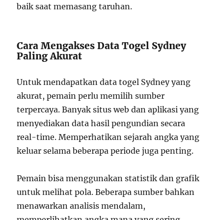
baik saat memasang taruhan.
Cara Mengakses Data Togel Sydney
Paling Akurat
Untuk mendapatkan data togel Sydney yang
akurat, pemain perlu memilih sumber
terpercaya. Banyak situs web dan aplikasi yang
menyediakan data hasil pengundian secara
real-time. Memperhatikan sejarah angka yang
keluar selama beberapa periode juga penting.
Pemain bisa menggunakan statistik dan grafik
untuk melihat pola. Beberapa sumber bahkan
menawarkan analisis mendalam,
memperlihatkan angka mana yang sering