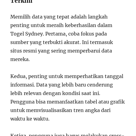
Terkini
Memilih data yang tepat adalah langkah
penting untuk meraih keberhasilan dalam
Togel Sydney. Pertama, coba fokus pada
sumber yang terbukti akurat. Ini termasuk
situs resmi yang sering memperbarui data
mereka.
Kedua, penting untuk memperhatikan tanggal
informasi. Data yang lebih baru cenderung
lebih relevan dengan kondisi saat ini.
Pengguna bisa memanfaatkan tabel atau grafik
untuk memvisualisasikan tren angka dari
waktu ke waktu.
Ketiga, pengguna juga harus melakukan cross-