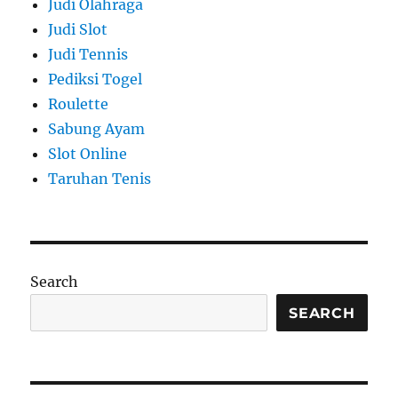
Judi Olahraga
Judi Slot
Judi Tennis
Pediksi Togel
Roulette
Sabung Ayam
Slot Online
Taruhan Tenis
Search
SEARCH