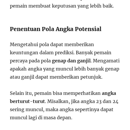
pemain membuat keputusan yang lebih baik.
Penentuan Pola Angka Potensial
Mengetahui pola dapat memberikan
keuntungan dalam prediksi. Banyak pemain
percaya pada pola
genap dan ganjil
. Mengamati
apakah angka yang muncul lebih banyak genap
atau ganjil dapat memberikan petunjuk.
Selain itu, pemain bisa memperhatikan
angka
berturut-turut
. Misalkan, jika angka 23 dan 24
sering muncul, maka angka sepertinya dapat
muncul lagi di masa depan.