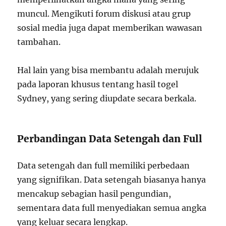
muncul. Mengikuti forum diskusi atau grup
sosial media juga dapat memberikan wawasan
tambahan.
Hal lain yang bisa membantu adalah merujuk
pada laporan khusus tentang hasil togel
Sydney, yang sering diupdate secara berkala.
Perbandingan Data Setengah dan Full
Data setengah dan full memiliki perbedaan
yang signifikan. Data setengah biasanya hanya
mencakup sebagian hasil pengundian,
sementara data full menyediakan semua angka
yang keluar secara lengkap.