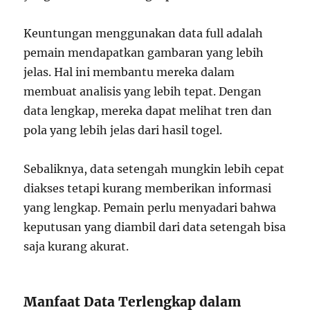
Keuntungan menggunakan data full adalah
pemain mendapatkan gambaran yang lebih
jelas. Hal ini membantu mereka dalam
membuat analisis yang lebih tepat. Dengan
data lengkap, mereka dapat melihat tren dan
pola yang lebih jelas dari hasil togel.
Sebaliknya, data setengah mungkin lebih cepat
diakses tetapi kurang memberikan informasi
yang lengkap. Pemain perlu menyadari bahwa
keputusan yang diambil dari data setengah bisa
saja kurang akurat.
Manfaat Data Terlengkap dalam