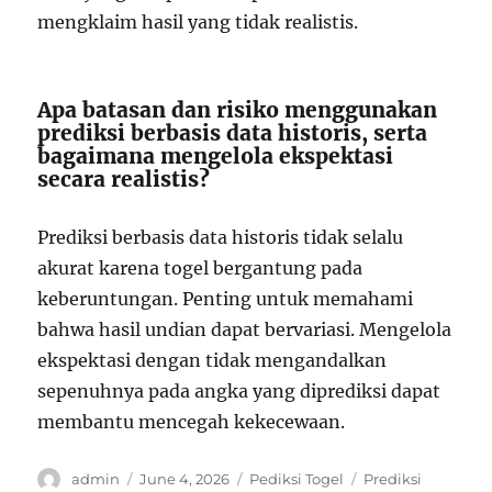
mengklaim hasil yang tidak realistis.
Apa batasan dan risiko menggunakan
prediksi berbasis data historis, serta
bagaimana mengelola ekspektasi
secara realistis?
Prediksi berbasis data historis tidak selalu
akurat karena togel bergantung pada
keberuntungan. Penting untuk memahami
bahwa hasil undian dapat bervariasi. Mengelola
ekspektasi dengan tidak mengandalkan
sepenuhnya pada angka yang diprediksi dapat
membantu mencegah kekecewaan.
Author
Posted
Categories
Tags
admin
June 4, 2026
Pediksi Togel
Prediksi