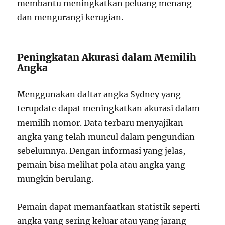
membantu meningkatkan peluang menang
dan mengurangi kerugian.
Peningkatan Akurasi dalam Memilih
Angka
Menggunakan daftar angka Sydney yang
terupdate dapat meningkatkan akurasi dalam
memilih nomor. Data terbaru menyajikan
angka yang telah muncul dalam pengundian
sebelumnya. Dengan informasi yang jelas,
pemain bisa melihat pola atau angka yang
mungkin berulang.
Pemain dapat memanfaatkan statistik seperti
angka yang sering keluar atau yang jarang