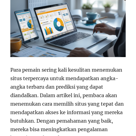
Para pemain sering kali kesulitan menemukan
situs terpercaya untuk mendapatkan angka-
angka terbaru dan prediksi yang dapat
diandalkan. Dalam artikel ini, pembaca akan
menemukan cara memilih situs yang tepat dan
mendapatkan akses ke informasi yang mereka
butuhkan. Dengan pemahaman yang baik,
mereka bisa meningkatkan pengalaman