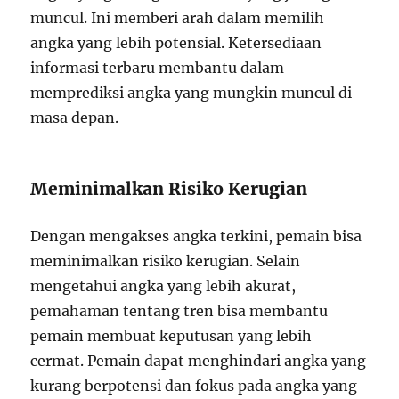
muncul. Ini memberi arah dalam memilih
angka yang lebih potensial. Ketersediaan
informasi terbaru membantu dalam
memprediksi angka yang mungkin muncul di
masa depan.
Meminimalkan Risiko Kerugian
Dengan mengakses angka terkini, pemain bisa
meminimalkan risiko kerugian. Selain
mengetahui angka yang lebih akurat,
pemahaman tentang tren bisa membantu
pemain membuat keputusan yang lebih
cermat. Pemain dapat menghindari angka yang
kurang berpotensi dan fokus pada angka yang