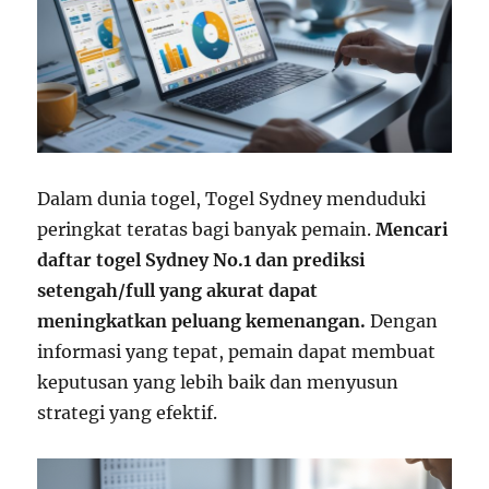
Dalam dunia togel, Togel Sydney menduduki
peringkat teratas bagi banyak pemain.
Mencari
daftar togel Sydney No.1 dan prediksi
setengah/full yang akurat dapat
meningkatkan peluang kemenangan.
Dengan
informasi yang tepat, pemain dapat membuat
keputusan yang lebih baik dan menyusun
strategi yang efektif.