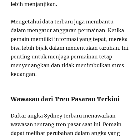
lebih menjanjikan.
Mengetahui data terbaru juga membantu
dalam mengatur anggaran permainan. Ketika
pemain memiliki informasi yang tepat, mereka
bisa lebih bijak dalam menentukan taruhan. Ini
penting untuk menjaga permainan tetap
menyenangkan dan tidak menimbulkan stres
keuangan.
Wawasan dari Tren Pasaran Terkini
Daftar angka Sydney terbaru menawarkan
wawasan tentang tren pasar saat ini. Pemain
dapat melihat perubahan dalam angka yang