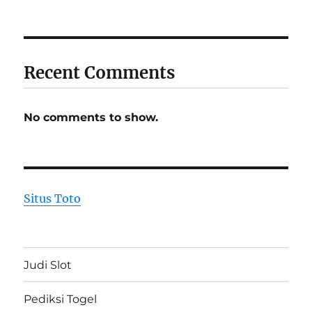
Recent Comments
No comments to show.
Situs Toto
Judi Slot
Pediksi Togel