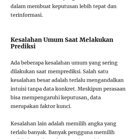
dalam membuat keputusan lebih tepat dan
terinformasi.
Kesalahan Umum Saat Melakukan
Prediksi
Ada beberapa kesalahan umum yang sering
dilakukan saat memprediksi. Salah satu
kesalahan besar adalah terlalu mengandalkan
intuisi tanpa data konkret. Meskipun perasaan
bisa mempengaruhi keputusan, data
merupakan faktor kunci.
Kesalahan lain adalah memilih angka yang
terlalu banyak. Banyak pengguna memilih