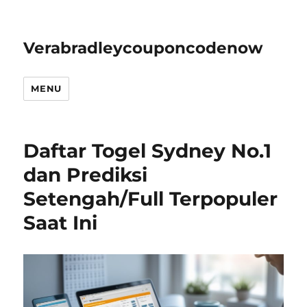
Verabradleycouponcodenow
MENU
Daftar Togel Sydney No.1
dan Prediksi
Setengah/Full Terpopuler
Saat Ini