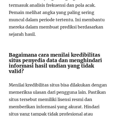
termasuk analisis frekuensi dan pola acak.
Pemain melihat angka yang paling sering
muncul dalam periode tertentu. Ini membantu
mereka dalam membuat prediksi berdasarkan
sejarah hasil.
Bagaimana cara menilai kredibilitas
situs penyedia data dan menghindari
informasi hasil undian yang tidak
valid?
Menilai kredibilitas situs bisa dilakukan dengan
memeriksa ulasan dari pengguna lain. Pastikan
situs tersebut memiliki lisensi resmi dan
memberikan informasi yang akurat. Hindari
situs yang tampak tidak profesional atau