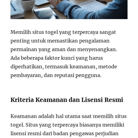
Memilih situs togel yang terpercaya sangat
penting untuk memastikan pengalaman
permainan yang aman dan menyenangkan.
Ada beberapa faktor kunci yang harus
diperhatikan, termasuk keamanan, metode
pembayaran, dan reputasi pengguna.
Kriteria Keamanan dan Lisensi Resmi
Keamanan adalah hal utama saat memilih situs
togel. Situs yang terpercaya biasanya memiliki
lisensi resmi dari badan pengawas perjudian