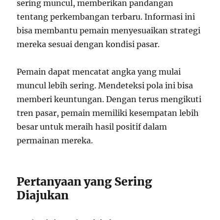
sering muncul, memberikan pandangan
tentang perkembangan terbaru. Informasi ini
bisa membantu pemain menyesuaikan strategi
mereka sesuai dengan kondisi pasar.
Pemain dapat mencatat angka yang mulai
muncul lebih sering. Mendeteksi pola ini bisa
memberi keuntungan. Dengan terus mengikuti
tren pasar, pemain memiliki kesempatan lebih
besar untuk meraih hasil positif dalam
permainan mereka.
Pertanyaan yang Sering
Diajukan