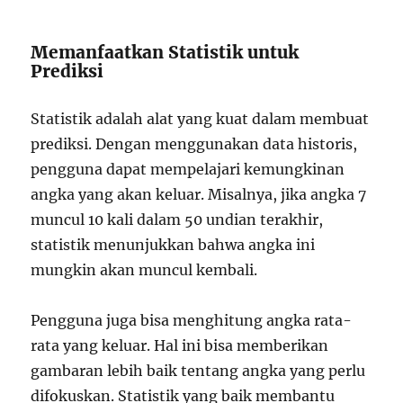
Memanfaatkan Statistik untuk
Prediksi
Statistik adalah alat yang kuat dalam membuat
prediksi. Dengan menggunakan data historis,
pengguna dapat mempelajari kemungkinan
angka yang akan keluar. Misalnya, jika angka 7
muncul 10 kali dalam 50 undian terakhir,
statistik menunjukkan bahwa angka ini
mungkin akan muncul kembali.
Pengguna juga bisa menghitung angka rata-
rata yang keluar. Hal ini bisa memberikan
gambaran lebih baik tentang angka yang perlu
difokuskan. Statistik yang baik membantu