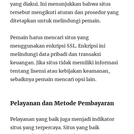
yang diakui. Ini menunjukkan bahwa situs
tersebut mengikuti aturan dan prosedur yang
ditetapkan untuk melindungi pemain.
Pemain harus mencari situs yang
menggunakan enkripsi SSL. Enkripsi ini
melindungi data pribadi dan transaksi
keuangan. Jika situs tidak memiliki informasi
tentang lisensi atau kebijakan keamanan,
sebaiknya pemain mencari opsi lain.
Pelayanan dan Metode Pembayaran
Pelayanan yang baik juga menjadi indikator
situs yang terpercaya. Situs yang baik