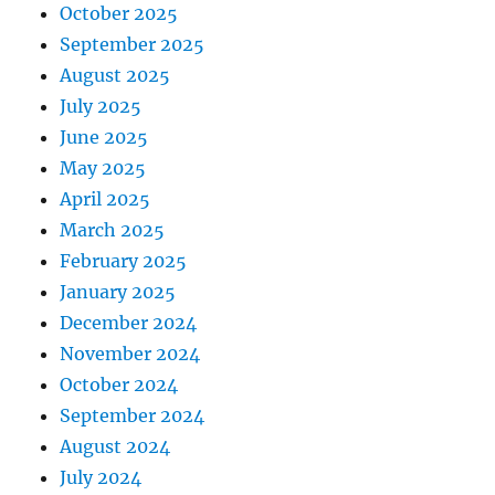
October 2025
September 2025
August 2025
July 2025
June 2025
May 2025
April 2025
March 2025
February 2025
January 2025
December 2024
November 2024
October 2024
September 2024
August 2024
July 2024