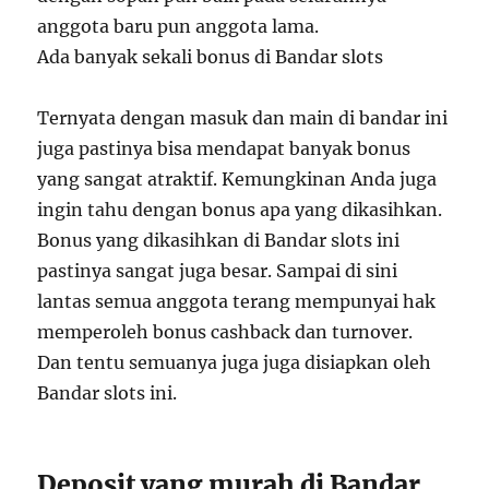
anggota baru pun anggota lama.
Ada banyak sekali bonus di Bandar slots
Ternyata dengan masuk dan main di bandar ini
juga pastinya bisa mendapat banyak bonus
yang sangat atraktif. Kemungkinan Anda juga
ingin tahu dengan bonus apa yang dikasihkan.
Bonus yang dikasihkan di Bandar slots ini
pastinya sangat juga besar. Sampai di sini
lantas semua anggota terang mempunyai hak
memperoleh bonus cashback dan turnover.
Dan tentu semuanya juga juga disiapkan oleh
Bandar slots ini.
Deposit yang murah di Bandar