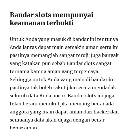
Bandar slots mempunyai
keamanan terbukti
Untuk Anda yang masuk di bandar ini tentunya
Anda lantas dapat main semakin aman serta ini
pastinya memanglah sangat teruji. Juga banyak
yang katakan pun sebab Bandar slots sangat
ternama karena aman yang terpercaya.
Sehingga untuk Anda yang main di bandar ini
pastinya tak boleh takut jika secara mendadak
seluruh data Anda bocor. Bandar slots ini juga
telah berani memikul jika memang benar ada
anggota yang main dapat aman dari hacker dan
semuanya data akan dijaga dengan benar-
benar aman.