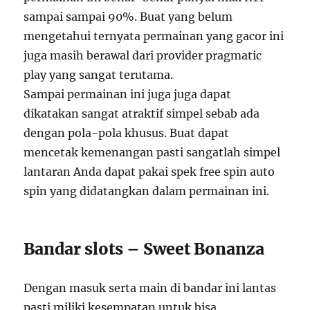
sampai sampai 90%. Buat yang belum
mengetahui ternyata permainan yang gacor ini
juga masih berawal dari provider pragmatic
play yang sangat terutama.
Sampai permainan ini juga juga dapat
dikatakan sangat atraktif simpel sebab ada
dengan pola-pola khusus. Buat dapat
mencetak kemenangan pasti sangatlah simpel
lantaran Anda dapat pakai spek free spin auto
spin yang didatangkan dalam permainan ini.
Bandar slots – Sweet Bonanza
Dengan masuk serta main di bandar ini lantas
pasti miliki kesempatan untuk bisa