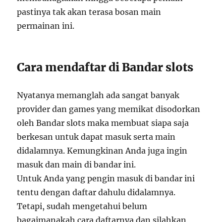
pastinya tak akan terasa bosan main
permainan ini.
Cara mendaftar di Bandar slots
Nyatanya memanglah ada sangat banyak
provider dan games yang memikat disodorkan
oleh Bandar slots maka membuat siapa saja
berkesan untuk dapat masuk serta main
didalamnya. Kemungkinan Anda juga ingin
masuk dan main di bandar ini.
Untuk Anda yang pengin masuk di bandar ini
tentu dengan daftar dahulu didalamnya.
Tetapi, sudah mengetahui belum
bagaimanakah cara daftarnya dan silahkan