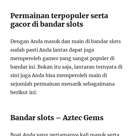
Permainan terpopuler serta
gacor di bandar slots
Dengan Anda masuk dan main di bandar slots
sudah pasti Anda lantas dapat juga
memperoleh games yang sangat populer di
bandar ini. Bukan itu saja, lantaran ternyata di
sini juga Anda bisa memperoleh main di
sejumlah permainan menarik sebagaimana
berikut ini:
Bandar slots – Aztec Gems
Buat Anda yang pertamanya kali masuk serta