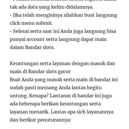
tak ada data yang keliru didalamnya.
• Jika telah mengisinya silahkan buat langsung
click menu submit.
• Selesai serta saat ini Anda juga langsung bisa
punyai account serta langsung dapat main
dalam Bandar slots.
Keuntungan serta layanan dengan masuk dan
main di Bandar slots gacor
Buat Anda yang masuk serta main di bandar ini
sudah pasti memang Anda lantas begitu
untung. Kenapa? Lantaran di bandar ini juga
ada beberapa berikan keuntungan serta
layanan menarik. Lantas apa sich layanannya
dan berikut penuturannya: