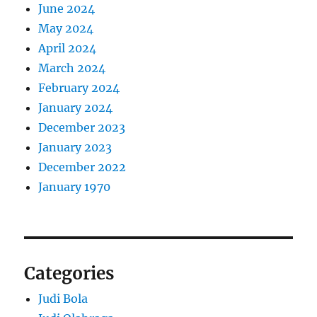
June 2024
May 2024
April 2024
March 2024
February 2024
January 2024
December 2023
January 2023
December 2022
January 1970
Categories
Judi Bola