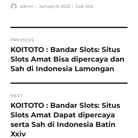
Author
Posted
Categories
admin
January 8, 2023
Judi Slot
on
Post
PREVIOUS
navigation
KOITOTO : Bandar Slots: Situs
Previous
post:
Slots Amat Bisa dipercaya dan
Sah di Indonesia Lamongan
NEXT
KOITOTO : Bandar Slots: Situs
Next
post:
Slots Amat Dapat dipercaya
serta Sah di Indonesia Batin
Xxiv