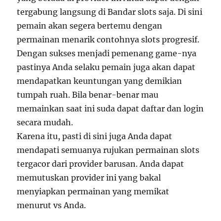
tergabung langsung di Bandar slots saja. Di sini
pemain akan segera bertemu dengan
permainan menarik contohnya slots progresif.
Dengan sukses menjadi pemenang game-nya
pastinya Anda selaku pemain juga akan dapat
mendapatkan keuntungan yang demikian
tumpah ruah. Bila benar-benar mau
memainkan saat ini suda dapat daftar dan login
secara mudah.
Karena itu, pasti di sini juga Anda dapat
mendapati semuanya rujukan permainan slots
tergacor dari provider barusan. Anda dapat
memutuskan provider ini yang bakal
menyiapkan permainan yang memikat
menurut vs Anda.