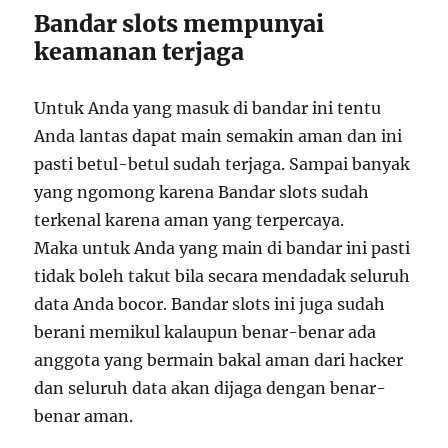
Bandar slots mempunyai
keamanan terjaga
Untuk Anda yang masuk di bandar ini tentu
Anda lantas dapat main semakin aman dan ini
pasti betul-betul sudah terjaga. Sampai banyak
yang ngomong karena Bandar slots sudah
terkenal karena aman yang terpercaya.
Maka untuk Anda yang main di bandar ini pasti
tidak boleh takut bila secara mendadak seluruh
data Anda bocor. Bandar slots ini juga sudah
berani memikul kalaupun benar-benar ada
anggota yang bermain bakal aman dari hacker
dan seluruh data akan dijaga dengan benar-
benar aman.