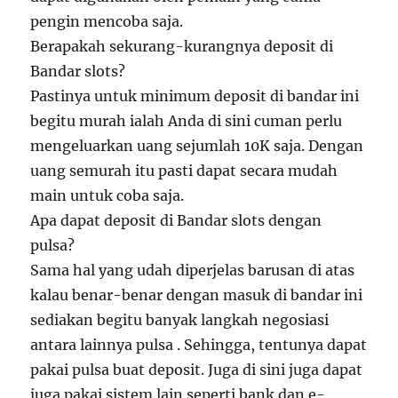
pengin mencoba saja.
Berapakah sekurang-kurangnya deposit di
Bandar slots?
Pastinya untuk minimum deposit di bandar ini
begitu murah ialah Anda di sini cuman perlu
mengeluarkan uang sejumlah 10K saja. Dengan
uang semurah itu pasti dapat secara mudah
main untuk coba saja.
Apa dapat deposit di Bandar slots dengan
pulsa?
Sama hal yang udah diperjelas barusan di atas
kalau benar-benar dengan masuk di bandar ini
sediakan begitu banyak langkah negosiasi
antara lainnya pulsa . Sehingga, tentunya dapat
pakai pulsa buat deposit. Juga di sini juga dapat
juga pakai sistem lain seperti bank dan e-