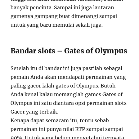
banyak pencinta. Sampai ini juga lantaran
gamenya gampang buat dimenangi sampai
untuk yang baru memulai sekali juga.
Bandar slots – Gates of Olympus
Setelah itu di bandar ini juga pastilah sebagai
pemain Anda akan mendapati permainan yang
paling gacor ialah gates of Olympus. Butuh
Anda kenal kalau memanglah games Gates of
Olympus ini satu diantara opsi permainan slots
Gacor yang terbaik.
Kenapa dapat semacam itu, tentu sebab
permainan ini punya nilai RTP sampai sampai
90%. Untuk yang belum mengetahui ternyata