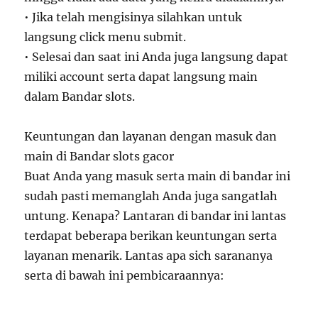
• Jika telah mengisinya silahkan untuk
langsung click menu submit.
• Selesai dan saat ini Anda juga langsung dapat
miliki account serta dapat langsung main
dalam Bandar slots.
Keuntungan dan layanan dengan masuk dan
main di Bandar slots gacor
Buat Anda yang masuk serta main di bandar ini
sudah pasti memanglah Anda juga sangatlah
untung. Kenapa? Lantaran di bandar ini lantas
terdapat beberapa berikan keuntungan serta
layanan menarik. Lantas apa sich sarananya
serta di bawah ini pembicaraannya: