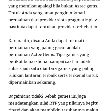
yang memikat apalagi bila bukan Aztec gems.
Untuk Anda yang amat pengin nikmati
permainan dari provider slots pragmatic play
pastinya dapat tentukan provider terhebat ini.
Karena itu, disana Anda dapat nikmati
permainan yang paling gacor adalah
permainan Aztec Gems. Tipe games yang
berikut benar-benar sampai saat ini udah
sukses jadi satu diantara games yang paling
rujukan lantaran terbaik serta terkenal untuk
dipermainkan sekarang.
Bagaimana tidak? Sebab games ini juga
mendatangkan nilai RTP yang nilainya begitu
tinggi dan akan membikin taruhannya makin