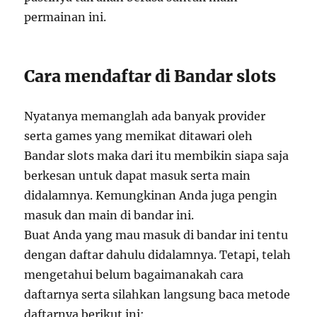
permainan ini.
Cara mendaftar di Bandar slots
Nyatanya memanglah ada banyak provider
serta games yang memikat ditawari oleh
Bandar slots maka dari itu membikin siapa saja
berkesan untuk dapat masuk serta main
didalamnya. Kemungkinan Anda juga pengin
masuk dan main di bandar ini.
Buat Anda yang mau masuk di bandar ini tentu
dengan daftar dahulu didalamnya. Tetapi, telah
mengetahui belum bagaimanakah cara
daftarnya serta silahkan langsung baca metode
daftarnya berikut ini: