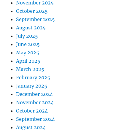
November 2025
October 2025
September 2025
August 2025
July 2025
June 2025
May 2025
April 2025
March 2025
February 2025
January 2025
December 2024
November 2024
October 2024
September 2024
August 2024