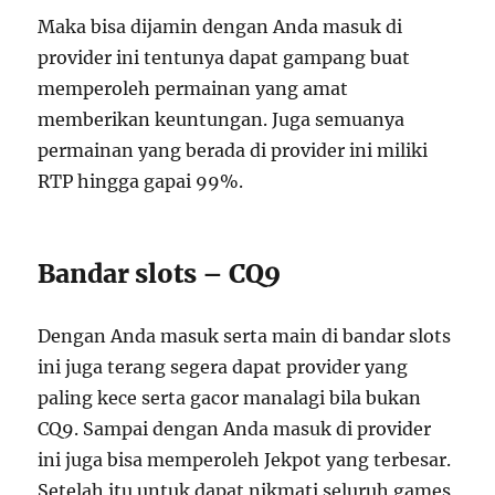
Maka bisa dijamin dengan Anda masuk di
provider ini tentunya dapat gampang buat
memperoleh permainan yang amat
memberikan keuntungan. Juga semuanya
permainan yang berada di provider ini miliki
RTP hingga gapai 99%.
Bandar slots – CQ9
Dengan Anda masuk serta main di bandar slots
ini juga terang segera dapat provider yang
paling kece serta gacor manalagi bila bukan
CQ9. Sampai dengan Anda masuk di provider
ini juga bisa memperoleh Jekpot yang terbesar.
Setelah itu untuk dapat nikmati seluruh games