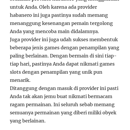
untuk Anda. Oleh karena ada provider
habanero ini juga pastinya sudah memang
menanggung kesenangan pemain tergolong
Anda yang mencoba main didalamnya.
Juga provider ini juga udah sukses membentuk
beberapa jenis games dengan penampilan yang
paling berlainan. Dengan bermain di sini tiap-
tiap hari, pastinya Anda dapat nikmati games
slots dengan penampilan yang unik pun
menarik.
Ditanggung dengan masuk di provider ini pasti
Anda tak akan jemu buat nikmati bermacam
ragam permainan. Ini seluruh sebab memang
semuanya permainan yang diberi miliki obyek
yang berlainan.