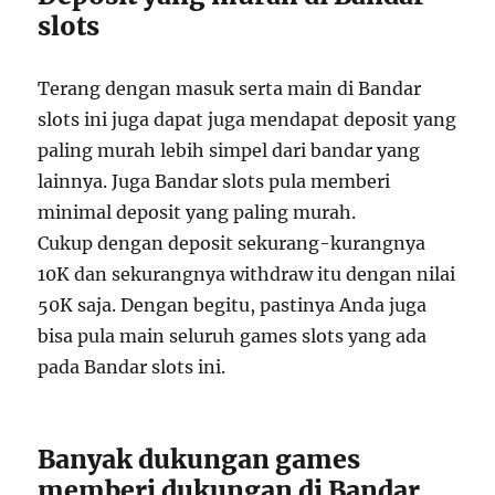
slots
Terang dengan masuk serta main di Bandar
slots ini juga dapat juga mendapat deposit yang
paling murah lebih simpel dari bandar yang
lainnya. Juga Bandar slots pula memberi
minimal deposit yang paling murah.
Cukup dengan deposit sekurang-kurangnya
10K dan sekurangnya withdraw itu dengan nilai
50K saja. Dengan begitu, pastinya Anda juga
bisa pula main seluruh games slots yang ada
pada Bandar slots ini.
Banyak dukungan games
memberi dukungan di Bandar