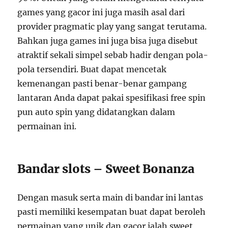
games yang gacor ini juga masih asal dari
provider pragmatic play yang sangat terutama.
Bahkan juga games ini juga bisa juga disebut
atraktif sekali simpel sebab hadir dengan pola-
pola tersendiri. Buat dapat mencetak
kemenangan pasti benar-benar gampang
lantaran Anda dapat pakai spesifikasi free spin
pun auto spin yang didatangkan dalam
permainan ini.
Bandar slots – Sweet Bonanza
Dengan masuk serta main di bandar ini lantas
pasti memiliki kesempatan buat dapat beroleh
permainan yang unik dan gacor ialah sweet