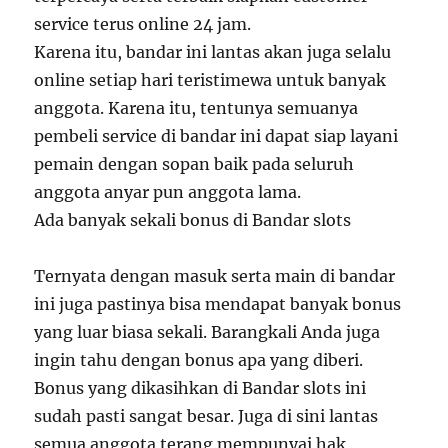
service terus online 24 jam.
Karena itu, bandar ini lantas akan juga selalu
online setiap hari teristimewa untuk banyak
anggota. Karena itu, tentunya semuanya
pembeli service di bandar ini dapat siap layani
pemain dengan sopan baik pada seluruh
anggota anyar pun anggota lama.
Ada banyak sekali bonus di Bandar slots
Ternyata dengan masuk serta main di bandar
ini juga pastinya bisa mendapat banyak bonus
yang luar biasa sekali. Barangkali Anda juga
ingin tahu dengan bonus apa yang diberi.
Bonus yang dikasihkan di Bandar slots ini
sudah pasti sangat besar. Juga di sini lantas
semua anggota terang mempunyai hak