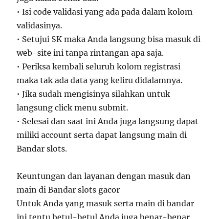
• Isi code validasi yang ada pada dalam kolom
validasinya.
• Setujui SK maka Anda langsung bisa masuk di
web-site ini tanpa rintangan apa saja.
• Periksa kembali seluruh kolom registrasi
maka tak ada data yang keliru didalamnya.
• Jika sudah mengisinya silahkan untuk
langsung click menu submit.
• Selesai dan saat ini Anda juga langsung dapat
miliki account serta dapat langsung main di
Bandar slots.
Keuntungan dan layanan dengan masuk dan
main di Bandar slots gacor
Untuk Anda yang masuk serta main di bandar
ini tentu betul-betul Anda juga benar-benar