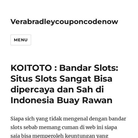
Verabradleycouponcodenow
MENU
KOITOTO : Bandar Slots:
Situs Slots Sangat Bisa
dipercaya dan Sah di
Indonesia Buay Rawan
Siapa sich yang tidak mengenal dengan bandar
slots sebab memang cuman di web ini siapa
saja bisa memperoleh keuntungan yang