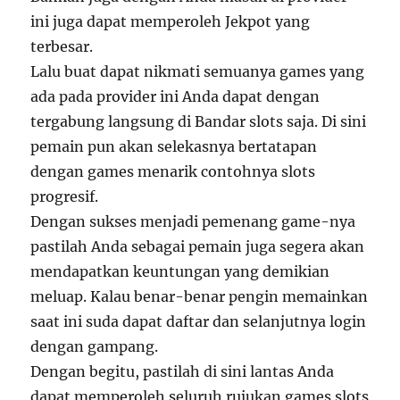
ini juga dapat memperoleh Jekpot yang
terbesar.
Lalu buat dapat nikmati semuanya games yang
ada pada provider ini Anda dapat dengan
tergabung langsung di Bandar slots saja. Di sini
pemain pun akan selekasnya bertatapan
dengan games menarik contohnya slots
progresif.
Dengan sukses menjadi pemenang game-nya
pastilah Anda sebagai pemain juga segera akan
mendapatkan keuntungan yang demikian
meluap. Kalau benar-benar pengin memainkan
saat ini suda dapat daftar dan selanjutnya login
dengan gampang.
Dengan begitu, pastilah di sini lantas Anda
dapat memperoleh seluruh rujukan games slots