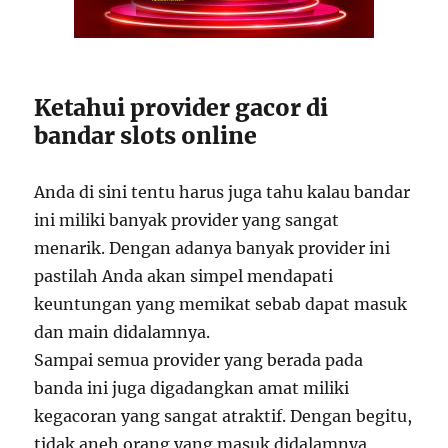
Ketahui provider gacor di
bandar slots online
Anda di sini tentu harus juga tahu kalau bandar
ini miliki banyak provider yang sangat
menarik. Dengan adanya banyak provider ini
pastilah Anda akan simpel mendapati
keuntungan yang memikat sebab dapat masuk
dan main didalamnya.
Sampai semua provider yang berada pada
banda ini juga digadangkan amat miliki
kegacoran yang sangat atraktif. Dengan begitu,
tidak aneh orang yang masuk didalamnya