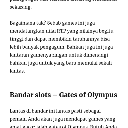
sekarang.
Bagaimana tak? Sebab games ini juga
mendatangkan nilai RTP yang nilainya begitu
tinggi dan dapat membikin taruhannya bisa
lebih banyak pengagum. Bahkan juga ini juga
lantaran gamenya ringan untuk dimenangi
bahkan juga untuk yang baru memulai sekali
lantas.
Bandar slots – Gates of Olympus
Lantas di bandar ini lantas pasti sebagai
pemain Anda akan juga mendapat games yang
amat gacor ialah gates of Olympus. Butuh Anda