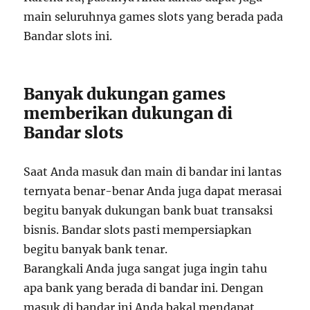
main seluruhnya games slots yang berada pada
Bandar slots ini.
Banyak dukungan games
memberikan dukungan di
Bandar slots
Saat Anda masuk dan main di bandar ini lantas
ternyata benar-benar Anda juga dapat merasai
begitu banyak dukungan bank buat transaksi
bisnis. Bandar slots pasti mempersiapkan
begitu banyak bank tenar.
Barangkali Anda juga sangat juga ingin tahu
apa bank yang berada di bandar ini. Dengan
masuk di bandar ini Anda bakal mendapat