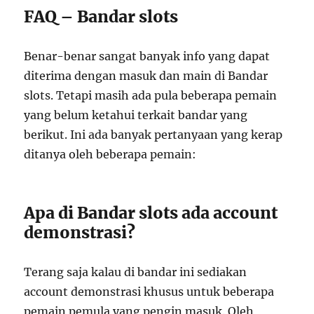
FAQ – Bandar slots
Benar-benar sangat banyak info yang dapat
diterima dengan masuk dan main di Bandar
slots. Tetapi masih ada pula beberapa pemain
yang belum ketahui terkait bandar yang
berikut. Ini ada banyak pertanyaan yang kerap
ditanya oleh beberapa pemain:
Apa di Bandar slots ada account
demonstrasi?
Terang saja kalau di bandar ini sediakan
account demonstrasi khusus untuk beberapa
pemain pemula yang pengin masuk. Oleh