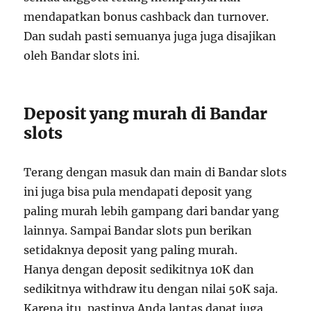
mendapatkan bonus cashback dan turnover.
Dan sudah pasti semuanya juga juga disajikan
oleh Bandar slots ini.
Deposit yang murah di Bandar
slots
Terang dengan masuk dan main di Bandar slots
ini juga bisa pula mendapati deposit yang
paling murah lebih gampang dari bandar yang
lainnya. Sampai Bandar slots pun berikan
setidaknya deposit yang paling murah.
Hanya dengan deposit sedikitnya 10K dan
sedikitnya withdraw itu dengan nilai 50K saja.
Karena itu, pastinya Anda lantas dapat juga