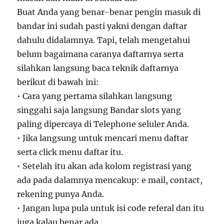
Buat Anda yang benar-benar pengin masuk di
bandar ini sudah pasti yakni dengan daftar
dahulu didalamnya. Tapi, telah mengetahui
belum bagaimana caranya daftarnya serta
silahkan langsung baca teknik daftarnya
berikut di bawah ini:
• Cara yang pertama silahkan langsung
singgahi saja langsung Bandar slots yang
paling dipercaya di Telephone seluler Anda.
• Jika langsung untuk mencari menu daftar
serta click menu daftar itu.
• Setelah itu akan ada kolom registrasi yang
ada pada dalamnya mencakup: e mail, contact,
rekening punya Anda.
• Jangan lupa pula untuk isi code referal dan itu
juga kalau benar ada.