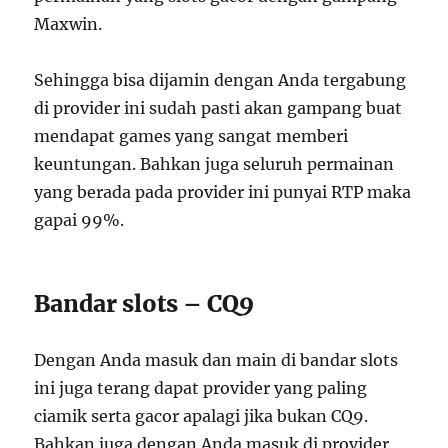
Maxwin.
Sehingga bisa dijamin dengan Anda tergabung
di provider ini sudah pasti akan gampang buat
mendapat games yang sangat memberi
keuntungan. Bahkan juga seluruh permainan
yang berada pada provider ini punyai RTP maka
gapai 99%.
Bandar slots – CQ9
Dengan Anda masuk dan main di bandar slots
ini juga terang dapat provider yang paling
ciamik serta gacor apalagi jika bukan CQ9.
Bahkan juga dengan Anda masuk di provider