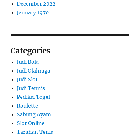
December 2022
January 1970
Categories
Judi Bola
Judi Olahraga
Judi Slot
Judi Tennis
Pediksi Togel
Roulette
Sabung Ayam
Slot Online
Taruhan Tenis