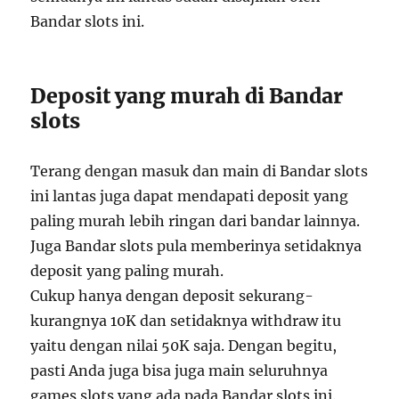
Bandar slots ini.
Deposit yang murah di Bandar
slots
Terang dengan masuk dan main di Bandar slots
ini lantas juga dapat mendapati deposit yang
paling murah lebih ringan dari bandar lainnya.
Juga Bandar slots pula memberinya setidaknya
deposit yang paling murah.
Cukup hanya dengan deposit sekurang-
kurangnya 10K dan setidaknya withdraw itu
yaitu dengan nilai 50K saja. Dengan begitu,
pasti Anda juga bisa juga main seluruhnya
games slots yang ada pada Bandar slots ini.