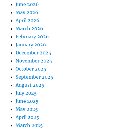
June 2026
May 2026
April 2026
March 2026
February 2026
January 2026
December 2025
November 2025
October 2025
September 2025
August 2025
July 2025
June 2025
May 2025
April 2025
March 2025