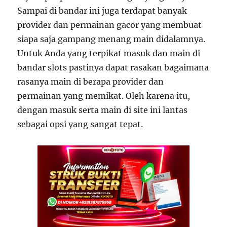
Sampai di bandar ini juga terdapat banyak
provider dan permainan gacor yang membuat
siapa saja gampang menang main didalamnya.
Untuk Anda yang terpikat masuk dan main di
bandar slots pastinya dapat rasakan bagaimana
rasanya main di berapa provider dan
permainan yang memikat. Oleh karena itu,
dengan masuk serta main di site ini lantas
sebagai opsi yang sangat tepat.