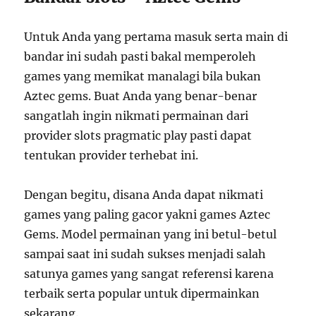
Untuk Anda yang pertama masuk serta main di
bandar ini sudah pasti bakal memperoleh
games yang memikat manalagi bila bukan
Aztec gems. Buat Anda yang benar-benar
sangatlah ingin nikmati permainan dari
provider slots pragmatic play pasti dapat
tentukan provider terhebat ini.
Dengan begitu, disana Anda dapat nikmati
games yang paling gacor yakni games Aztec
Gems. Model permainan yang ini betul-betul
sampai saat ini sudah sukses menjadi salah
satunya games yang sangat referensi karena
terbaik serta popular untuk dipermainkan
sekarang.