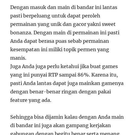
Dengan masuk dan main di bandar ini lantas
pasti berpeluang untuk dapat peroleh
permainan yang unik dan gacor yakni sweet
bonanza. Dengan main di permainan ini pasti
Anda dapat berasa puas sebab permainan
kesempatan ini miliki topik permen yang
manis.
Juga Anda juga perlu ketahui jika buat games
yang ini punyai RTP sampai 86%. Karena itu,
pasti Anda lantas dapat juga mainkan gamenya
dengan benar-benar ringan dengan pakai
feature yang ada.
Sehingga bisa dijamin kalau dengan Anda main
di bandar ini juga akan gampang kerjakan
gabungan dengan begitu benar serta menang.