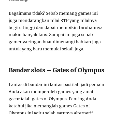
Bagaimana tidak? Sebab memang games ini
juga mendatangkan nilai RTP yang nilainya
begitu tinggi dan dapat membikin taruhannya
makin banyak fans. Sampai ini juga sebab
gamenya ringan buat dimenangi bahkan juga
untuk yang baru memulai sekali juga.
Bandar slots – Gates of Olympus
Lantas di bandar ini lantas pastilah jadi pemain
Anda akan memperoleh games yang amat
gacor ialah gates of Olympus. Penting Anda
ketahui jika memanglah games Gates of
Olympus ini yaitu salah satunya alternatif