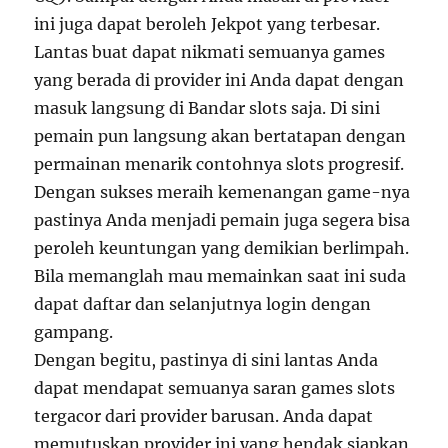
ini juga dapat beroleh Jekpot yang terbesar.
Lantas buat dapat nikmati semuanya games
yang berada di provider ini Anda dapat dengan
masuk langsung di Bandar slots saja. Di sini
pemain pun langsung akan bertatapan dengan
permainan menarik contohnya slots progresif.
Dengan sukses meraih kemenangan game-nya
pastinya Anda menjadi pemain juga segera bisa
peroleh keuntungan yang demikian berlimpah.
Bila memanglah mau memainkan saat ini suda
dapat daftar dan selanjutnya login dengan
gampang.
Dengan begitu, pastinya di sini lantas Anda
dapat mendapat semuanya saran games slots
tergacor dari provider barusan. Anda dapat
memutuskan provider ini yang hendak siapkan