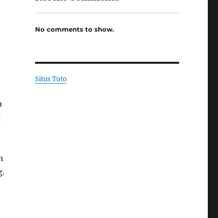
No comments to show.
Situs Toto
a
k
h
g.