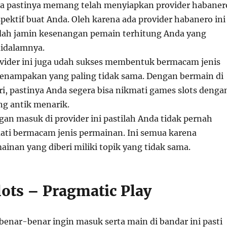
uga pastinya memang telah menyiapkan provider habaner
pektif buat Anda. Oleh karena ada provider habanero ini
udah jamin kesenangan pemain terhitung Anda yang
idalamnya.
vider ini juga udah sukses membentuk bermacam jenis
enampakan yang paling tidak sama. Dengan bermain di
ari, pastinya Anda segera bisa nikmati games slots denga
g antik menarik.
an masuk di provider ini pastilah Anda tidak pernah
ati bermacam jenis permainan. Ini semua karena
inan yang diberi miliki topik yang tidak sama.
lots – Pragmatic Play
benar-benar ingin masuk serta main di bandar ini pasti