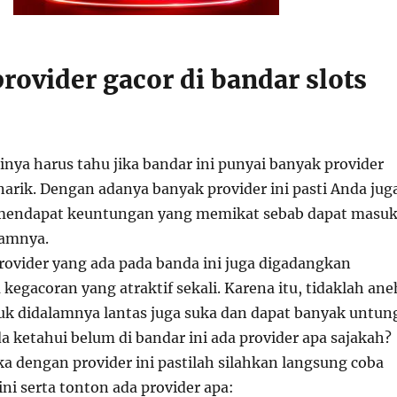
rovider gacor di bandar slots
tinya harus tahu jika bandar ini punyai banyak provider
arik. Dengan adanya banyak provider ini pasti Anda jug
endapat keuntungan yang memikat sebab dapat masu
lamnya.
ovider yang ada pada banda ini juga digadangkan
kegacoran yang atraktif sekali. Karena itu, tidaklah ane
k didalamnya lantas juga suka dan dapat banyak untun
a ketahui belum di bandar ini ada provider apa sajakah?
a dengan provider ini pastilah silahkan langsung coba
ni serta tonton ada provider apa: