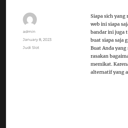
Siapa sich yang
web ini siapa s
Author
admin
bandar ini juga
Posted
January 8, 2023
buat siapa saj
on
Categories
Judi Slot
Buat Anda yang 
rasakan bagaima
memikat. Karena 
alternatif yang 