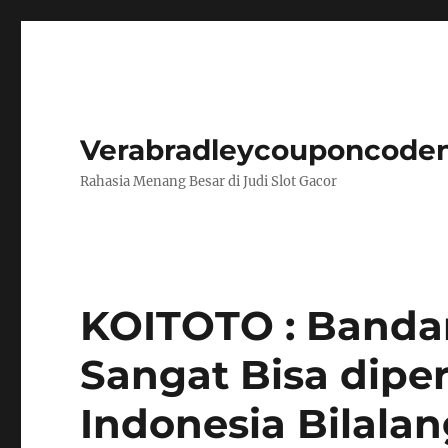
Verabradleycouponcode
Rahasia Menang Besar di Judi Slot Gacor
KOITOTO : Bandar 
Sangat Bisa dipe
Indonesia Bilala