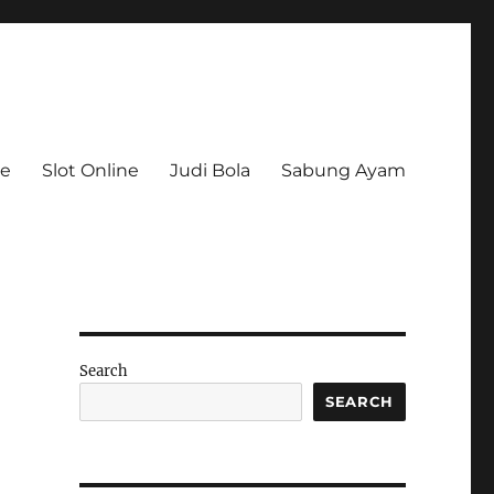
te
Slot Online
Judi Bola
Sabung Ayam
Search
SEARCH