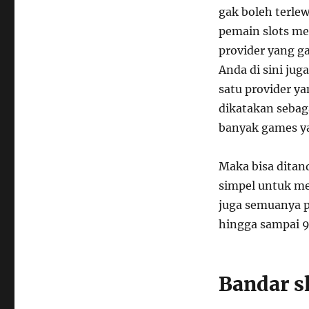
gak boleh terle
pemain slots me
provider yang ga
Anda di sini jug
satu provider ya
dikatakan sebag
banyak games ya
Maka bisa ditan
simpel untuk m
juga semuanya p
hingga sampai 
Bandar s