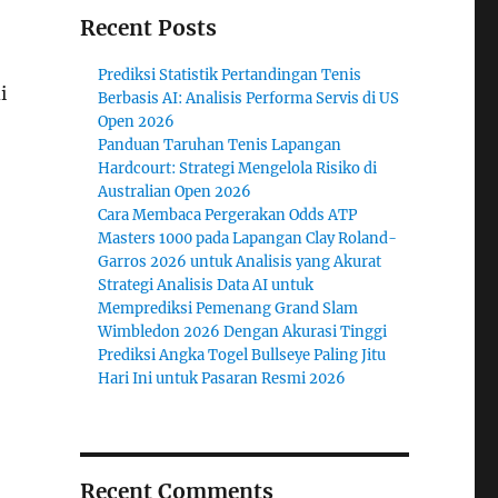
Recent Posts
Prediksi Statistik Pertandingan Tenis
i
Berbasis AI: Analisis Performa Servis di US
Open 2026
Panduan Taruhan Tenis Lapangan
Hardcourt: Strategi Mengelola Risiko di
Australian Open 2026
Cara Membaca Pergerakan Odds ATP
Masters 1000 pada Lapangan Clay Roland-
Garros 2026 untuk Analisis yang Akurat
Strategi Analisis Data AI untuk
Memprediksi Pemenang Grand Slam
Wimbledon 2026 Dengan Akurasi Tinggi
Prediksi Angka Togel Bullseye Paling Jitu
Hari Ini untuk Pasaran Resmi 2026
Recent Comments