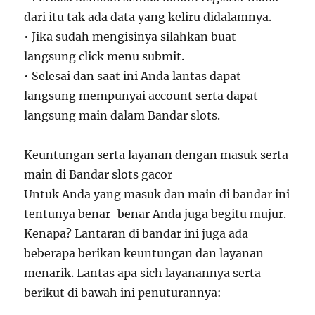
dari itu tak ada data yang keliru didalamnya.
• Jika sudah mengisinya silahkan buat
langsung click menu submit.
• Selesai dan saat ini Anda lantas dapat
langsung mempunyai account serta dapat
langsung main dalam Bandar slots.
Keuntungan serta layanan dengan masuk serta
main di Bandar slots gacor
Untuk Anda yang masuk dan main di bandar ini
tentunya benar-benar Anda juga begitu mujur.
Kenapa? Lantaran di bandar ini juga ada
beberapa berikan keuntungan dan layanan
menarik. Lantas apa sich layanannya serta
berikut di bawah ini penuturannya: