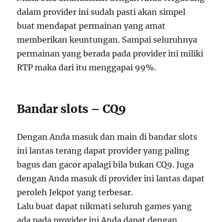
dalam provider ini sudah pasti akan simpel
buat mendapat permainan yang amat
memberikan keuntungan. Sampai seluruhnya
permainan yang berada pada provider ini miliki
RTP maka dari itu menggapai 99%.
Bandar slots – CQ9
Dengan Anda masuk dan main di bandar slots
ini lantas terang dapat provider yang paling
bagus dan gacor apalagi bila bukan CQ9. Juga
dengan Anda masuk di provider ini lantas dapat
peroleh Jekpot yang terbesar.
Lalu buat dapat nikmati seluruh games yang
ada pada provider ini Anda dapat dengan