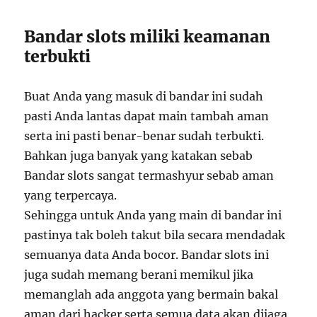
Bandar slots miliki keamanan
terbukti
Buat Anda yang masuk di bandar ini sudah
pasti Anda lantas dapat main tambah aman
serta ini pasti benar-benar sudah terbukti.
Bahkan juga banyak yang katakan sebab
Bandar slots sangat termashyur sebab aman
yang terpercaya.
Sehingga untuk Anda yang main di bandar ini
pastinya tak boleh takut bila secara mendadak
semuanya data Anda bocor. Bandar slots ini
juga sudah memang berani memikul jika
memanglah ada anggota yang bermain bakal
aman dari hacker serta semua data akan dijaga