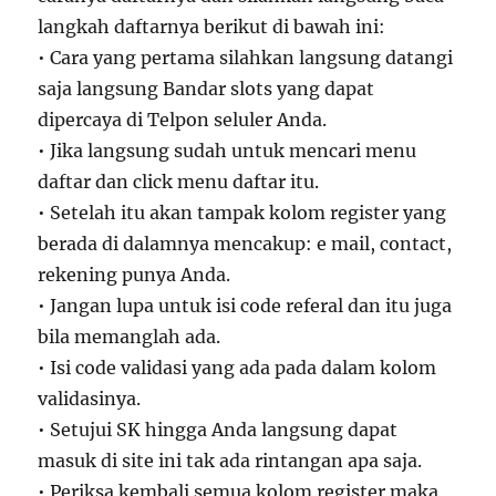
langkah daftarnya berikut di bawah ini:
• Cara yang pertama silahkan langsung datangi
saja langsung Bandar slots yang dapat
dipercaya di Telpon seluler Anda.
• Jika langsung sudah untuk mencari menu
daftar dan click menu daftar itu.
• Setelah itu akan tampak kolom register yang
berada di dalamnya mencakup: e mail, contact,
rekening punya Anda.
• Jangan lupa untuk isi code referal dan itu juga
bila memanglah ada.
• Isi code validasi yang ada pada dalam kolom
validasinya.
• Setujui SK hingga Anda langsung dapat
masuk di site ini tak ada rintangan apa saja.
• Periksa kembali semua kolom register maka