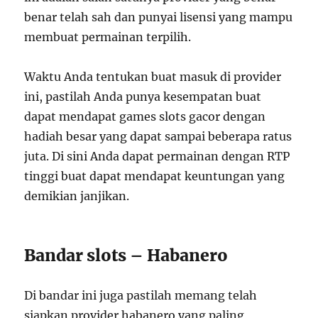
benar telah sah dan punyai lisensi yang mampu
membuat permainan terpilih.
Waktu Anda tentukan buat masuk di provider
ini, pastilah Anda punya kesempatan buat
dapat mendapat games slots gacor dengan
hadiah besar yang dapat sampai beberapa ratus
juta. Di sini Anda dapat permainan dengan RTP
tinggi buat dapat mendapat keuntungan yang
demikian janjikan.
Bandar slots – Habanero
Di bandar ini juga pastilah memang telah
siapkan provider habanero yang paling