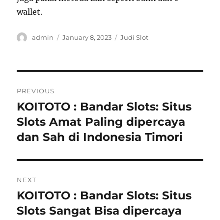
wallet.
Author
Posted
Categories
admin
January 8, 2023
Judi Slot
on
Post
PREVIOUS
navigation
KOITOTO : Bandar Slots: Situs
Previous
post:
Slots Amat Paling dipercaya
dan Sah di Indonesia Timori
NEXT
KOITOTO : Bandar Slots: Situs
Next
post:
Slots Sangat Bisa dipercaya