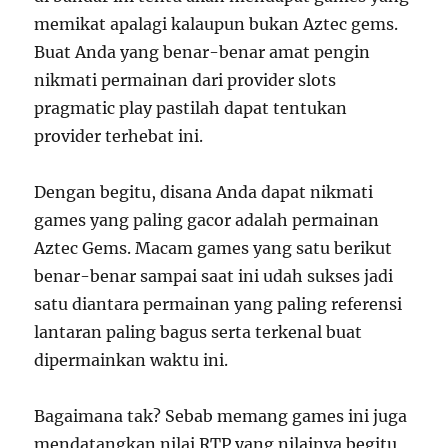
memikat apalagi kalaupun bukan Aztec gems.
Buat Anda yang benar-benar amat pengin
nikmati permainan dari provider slots
pragmatic play pastilah dapat tentukan
provider terhebat ini.
Dengan begitu, disana Anda dapat nikmati
games yang paling gacor adalah permainan
Aztec Gems. Macam games yang satu berikut
benar-benar sampai saat ini udah sukses jadi
satu diantara permainan yang paling referensi
lantaran paling bagus serta terkenal buat
dipermainkan waktu ini.
Bagaimana tak? Sebab memang games ini juga
mendatangkan nilai RTP yang nilainya begitu