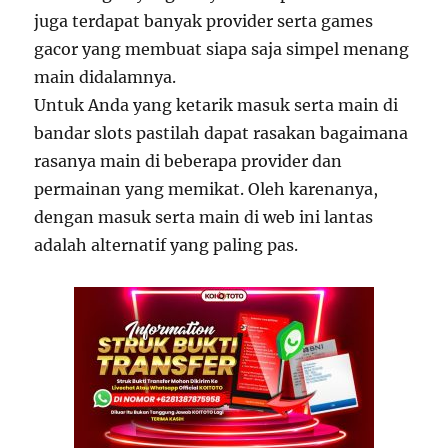
juga terdapat banyak provider serta games
gacor yang membuat siapa saja simpel menang
main didalamnya.
Untuk Anda yang ketarik masuk serta main di
bandar slots pastilah dapat rasakan bagaimana
rasanya main di beberapa provider dan
permainan yang memikat. Oleh karenanya,
dengan masuk serta main di web ini lantas
adalah alternatif yang paling pas.