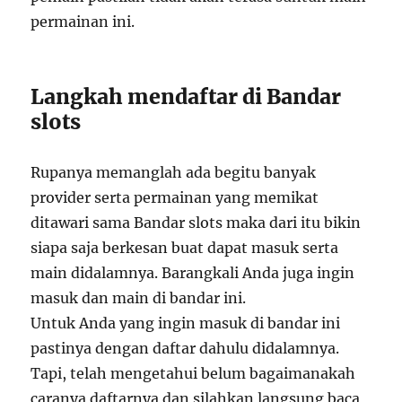
permainan ini.
Langkah mendaftar di Bandar
slots
Rupanya memanglah ada begitu banyak
provider serta permainan yang memikat
ditawari sama Bandar slots maka dari itu bikin
siapa saja berkesan buat dapat masuk serta
main didalamnya. Barangkali Anda juga ingin
masuk dan main di bandar ini.
Untuk Anda yang ingin masuk di bandar ini
pastinya dengan daftar dahulu didalamnya.
Tapi, telah mengetahui belum bagaimanakah
caranya daftarnya dan silahkan langsung baca