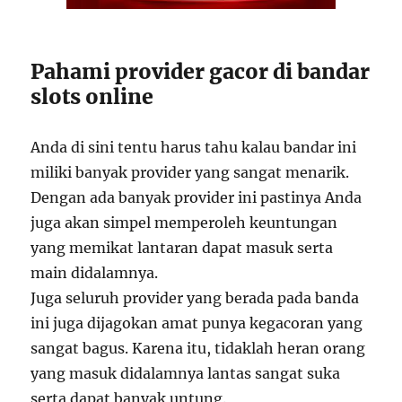
Pahami provider gacor di bandar
slots online
Anda di sini tentu harus tahu kalau bandar ini
miliki banyak provider yang sangat menarik.
Dengan ada banyak provider ini pastinya Anda
juga akan simpel memperoleh keuntungan
yang memikat lantaran dapat masuk serta
main didalamnya.
Juga seluruh provider yang berada pada banda
ini juga dijagokan amat punya kegacoran yang
sangat bagus. Karena itu, tidaklah heran orang
yang masuk didalamnya lantas sangat suka
serta dapat banyak untung.