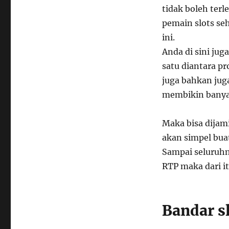
tidak boleh terl
pemain slots se
ini.
Anda di sini jug
satu diantara p
juga bahkan jug
membikin banya
Maka bisa dijam
akan simpel bu
Sampai seluruhn
RTP maka dari i
Bandar s