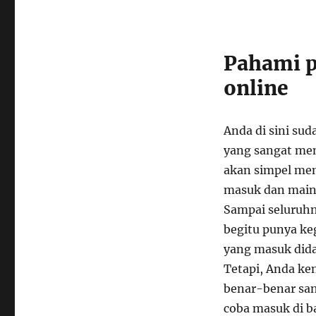
Pahami p
online
Anda di sini sud
yang sangat men
akan simpel me
masuk dan main
Sampai seluruhn
begitu punya keg
yang masuk dida
Tetapi, Anda ken
benar-benar san
coba masuk di ba