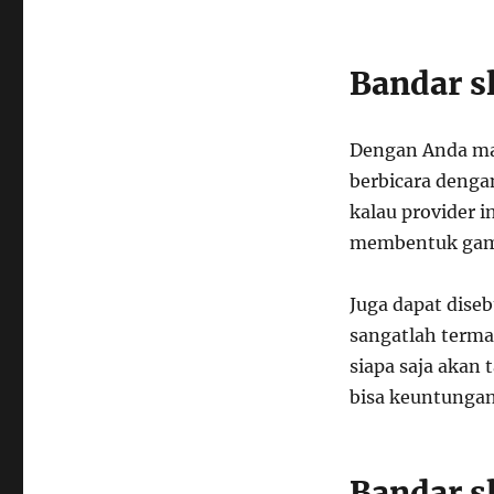
Bandar s
Dengan Anda mas
berbicara denga
kalau provider i
membentuk games
Juga dapat dise
sangatlah term
siapa saja aka
bisa keuntungan
Bandar s