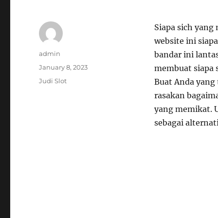
Siapa sich yang
website ini sia
Author
admin
bandar ini lanta
Posted
January 8, 2023
membuat siapa 
on
Categories
Judi Slot
Buat Anda yang t
rasakan bagaima
yang memikat. U
sebagai alternat