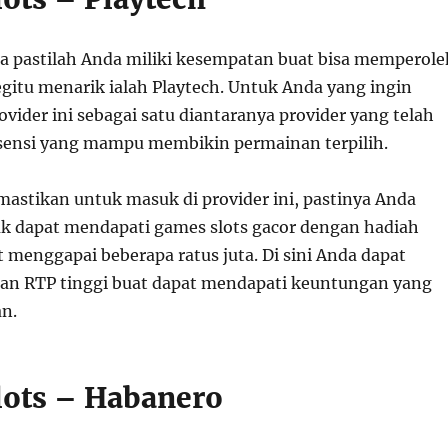
uga pastilah Anda miliki kesempatan buat bisa memperole
egitu menarik ialah Playtech. Untuk Anda yang ingin
ovider ini sebagai satu diantaranya provider yang telah
lisensi yang mampu membikin permainan terpilih.
stikan untuk masuk di provider ini, pastinya Anda
k dapat mendapati games slots gacor dengan hadiah
 menggapai beberapa ratus juta. Di sini Anda dapat
an RTP tinggi buat dapat mendapati keuntungan yang
an.
lots – Habanero