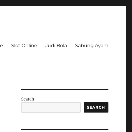
te
Slot Online
Judi Bola
Sabung Ayam
Search
SEARCH