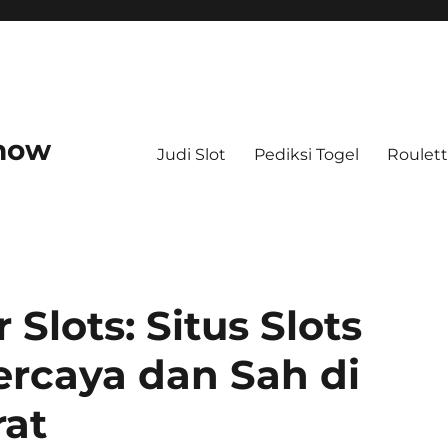
now
Judi Slot
Pediksi Togel
Roulet
Slots: Situs Slots
ercaya dan Sah di
rat