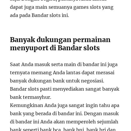
dapat juga main semuanya games slots yang
ada pada Bandar slots ini.
Banyak dukungan permainan
menyuport di Bandar slots
Saat Anda masuk serta main di bandar ini juga
ternyata memang Anda lantas dapat merasai
banyak dukungan bank untuk negosiasi.
Bandar slots pasti menyediakan sangat banyak
bank termasyhur.
Kemungkinan Anda juga sangat ingin tahu apa
bank yang berada di bandar ini. Dengan masuk
di bandar ini Anda akan memperoleh sejumlah
bank seperti bank bca, bank bni, bank bri dan