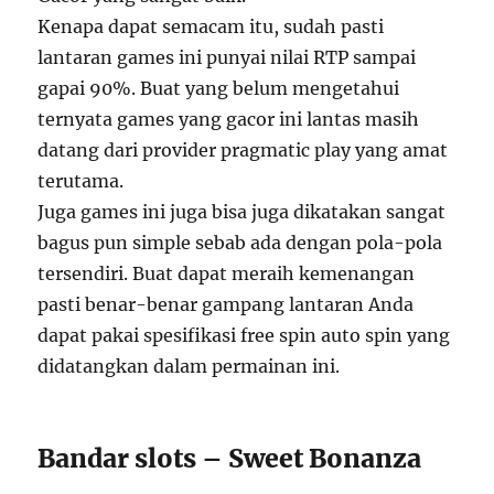
Kenapa dapat semacam itu, sudah pasti
lantaran games ini punyai nilai RTP sampai
gapai 90%. Buat yang belum mengetahui
ternyata games yang gacor ini lantas masih
datang dari provider pragmatic play yang amat
terutama.
Juga games ini juga bisa juga dikatakan sangat
bagus pun simple sebab ada dengan pola-pola
tersendiri. Buat dapat meraih kemenangan
pasti benar-benar gampang lantaran Anda
dapat pakai spesifikasi free spin auto spin yang
didatangkan dalam permainan ini.
Bandar slots – Sweet Bonanza