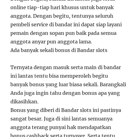
online tiap-tiap hari khusus untuk banyak
anggota. Dengan begitu, tentunya seluruh
pembeli service di bandar ini dapat siap layani
pemain dengan sopan pun baik pada semua
anggota anyar pun anggota lama.
Ada banyak sekali bonus di Bandar slots
Ternyata dengan masuk serta main di bandar
ini lantas tentu bisa memperoleh begitu
banyak bonus yang luar biasa sekali. Barangkali
Anda juga ingin tahu dengan bonus apa yang
dikasihkan.
Bonus yang diberi di Bandar slots ini pastinya
sangat besar. Juga di sini lantas semuanya
anggota terang punyai hak mendapatkan
bonus cashback serta turnover. Serta tentu