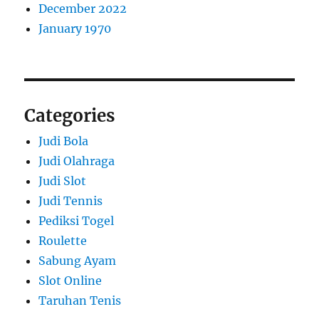
December 2022
January 1970
Categories
Judi Bola
Judi Olahraga
Judi Slot
Judi Tennis
Pediksi Togel
Roulette
Sabung Ayam
Slot Online
Taruhan Tenis