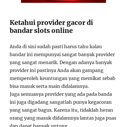
Ketahui provider gacor di
bandar slots online
Anda di sini sudah pasti harus tahu kalau
bandar ini mempunyai sangat banyak provider
yang sangat menarik. Dengan adanya banyak
provider ini pastinya Anda akan gampang
memperoleh keuntungan yang memikat sebab
bisa masuk serta main didalamnya.
Juga semuanya provider yang ada pada banda
ini juga digadang sangatlah punya kegacoran
yang sangat bagus. Karena itu, tidaklah heran
orang yang masuk didalamnya lantas juga puas
dan dapat banyak untung.