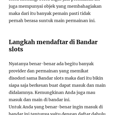
juga mempunyai objek yang membahagiakan
maka dari itu banyak pemain pasti tidak
pernah berasa suntuk main permainan ini.
Langkah mendaftar di Bandar
slots
Nyatanya benar-benar ada begitu banyak
provider dan permainan yang memikat
disodori sama Bandar slots maka dari itu bikin
siapa saja berkesan buat dapat masuk dan main
didalamnya. Kemungkinan Anda juga mau
masuk dan main di bandar ini.
Untuk Anda yang benar-benar ingin masuk di
bandar ini tentunya yaitu dengan daftar dahulu