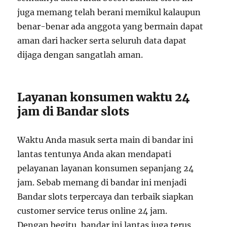
juga memang telah berani memikul kalaupun
benar-benar ada anggota yang bermain dapat
aman dari hacker serta seluruh data dapat
dijaga dengan sangatlah aman.
Layanan konsumen waktu 24
jam di Bandar slots
Waktu Anda masuk serta main di bandar ini
lantas tentunya Anda akan mendapati
pelayanan layanan konsumen sepanjang 24
jam. Sebab memang di bandar ini menjadi
Bandar slots terpercaya dan terbaik siapkan
customer service terus online 24 jam.
Dengan begitu, bandar ini lantas juga terus