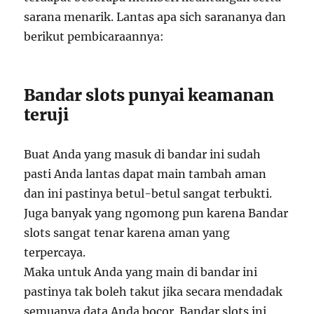
sarana menarik. Lantas apa sich sarananya dan
berikut pembicaraannya:
Bandar slots punyai keamanan
teruji
Buat Anda yang masuk di bandar ini sudah
pasti Anda lantas dapat main tambah aman
dan ini pastinya betul-betul sangat terbukti.
Juga banyak yang ngomong pun karena Bandar
slots sangat tenar karena aman yang
terpercaya.
Maka untuk Anda yang main di bandar ini
pastinya tak boleh takut jika secara mendadak
semuanya data Anda bocor. Bandar slots ini