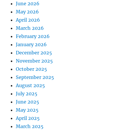
June 2026
May 2026
April 2026
March 2026
February 2026
January 2026
December 2025
November 2025
October 2025
September 2025
August 2025
July 2025
June 2025
May 2025
April 2025
March 2025