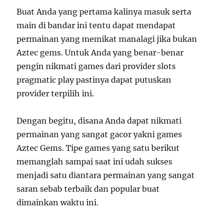
Buat Anda yang pertama kalinya masuk serta
main di bandar ini tentu dapat mendapat
permainan yang memikat manalagi jika bukan
Aztec gems. Untuk Anda yang benar-benar
pengin nikmati games dari provider slots
pragmatic play pastinya dapat putuskan
provider terpilih ini.
Dengan begitu, disana Anda dapat nikmati
permainan yang sangat gacor yakni games
Aztec Gems. Tipe games yang satu berikut
memanglah sampai saat ini udah sukses
menjadi satu diantara permainan yang sangat
saran sebab terbaik dan popular buat
dimainkan waktu ini.