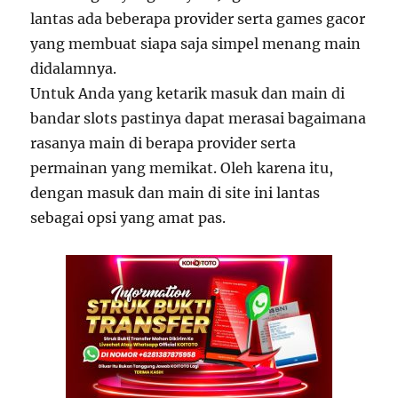
lantas ada beberapa provider serta games gacor
yang membuat siapa saja simpel menang main
didalamnya.
Untuk Anda yang ketarik masuk dan main di
bandar slots pastinya dapat merasai bagaimana
rasanya main di berapa provider serta
permainan yang memikat. Oleh karena itu,
dengan masuk dan main di site ini lantas
sebagai opsi yang amat pas.