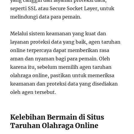
seperti SSL atau Secure Socket Layer, untuk
melindungi data para pemain.
Melalui sistem keamanan yang kuat dan
layanan proteksi data yang baik, agen taruhan
online terpercaya dapat memberikan rasa
aman dan nyaman bagi para pemain. Oleh
karena itu, sebelum memilih agen taruhan
olahraga online, pastikan untuk memeriksa
keamanan dan proteksi data yang disediakan
oleh agen tersebut.
Kelebihan Bermain di Situs
Taruhan Olahraga Online