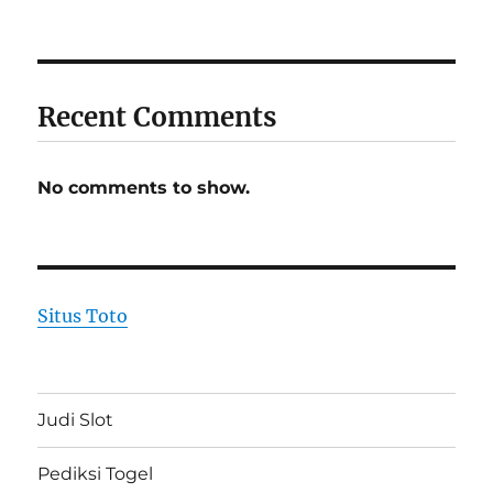
Recent Comments
No comments to show.
Situs Toto
Judi Slot
Pediksi Togel