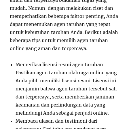
mudah. Namun, dengan melakukan riset dan
memperhatikan beberapa faktor penting, Anda
dapat menemukan agen taruhan yang tepat
untuk kebutuhan taruhan Anda. Berikut adalah
beberapa tips untuk memilih agen taruhan
online yang aman dan terpercaya.
Memeriksa lisensi resmi agen taruhan:
Pastikan agen taruhan olahraga online yang
Anda pilih memiliki lisensi resmi. Lisensi ini
menjamin bahwa agen taruhan tersebut sah
dan terpercaya, serta memberikan jaminan
keamanan dan perlindungan data yang
melindungi Anda sebagai penjudi online.
Membaca ulasan dan testimoni dari
pelanggan: Cari tahu apa pendapat para