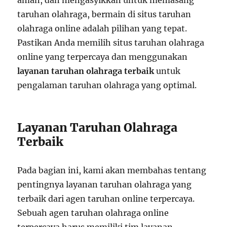
taruhan olahraga, bermain di situs taruhan
olahraga online adalah pilihan yang tepat.
Pastikan Anda memilih situs taruhan olahraga
online yang terpercaya dan menggunakan
layanan taruhan olahraga terbaik
untuk
pengalaman taruhan olahraga yang optimal.
Layanan Taruhan Olahraga
Terbaik
Pada bagian ini, kami akan membahas tentang
pentingnya layanan taruhan olahraga yang
terbaik dari agen taruhan online terpercaya.
Sebuah agen taruhan olahraga online
terpercaya harus memiliki tim layanan