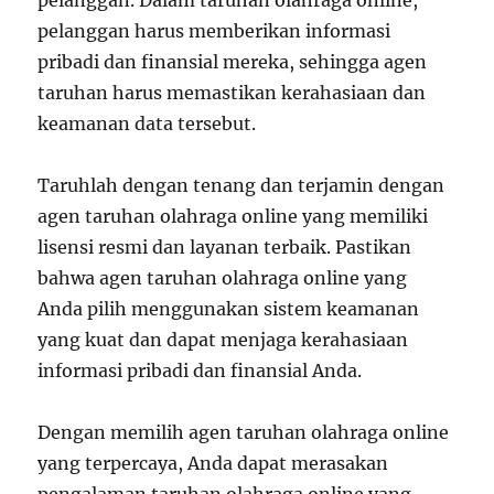
pelanggan harus memberikan informasi
pribadi dan finansial mereka, sehingga agen
taruhan harus memastikan kerahasiaan dan
keamanan data tersebut.
Taruhlah dengan tenang dan terjamin dengan
agen taruhan olahraga online yang memiliki
lisensi resmi dan layanan terbaik. Pastikan
bahwa agen taruhan olahraga online yang
Anda pilih menggunakan sistem keamanan
yang kuat dan dapat menjaga kerahasiaan
informasi pribadi dan finansial Anda.
Dengan memilih agen taruhan olahraga online
yang terpercaya, Anda dapat merasakan
pengalaman taruhan olahraga online yang