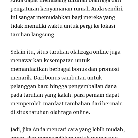
pengaturan kenyamanan rumah Anda sendiri.
Ini sangat memudahkan bagi mereka yang
tidak memiliki waktu untuk pergi ke lokasi
taruhan langsung.
Selain itu, situs taruhan olahraga online juga
menawarkan kesempatan untuk
memanfaatkan berbagai bonus dan promosi
menarik. Dari bonus sambutan untuk
pelanggan baru hingga pengembalian dana
pada taruhan yang kalah, para pemain dapat
memperoleh manfaat tambahan dari bermain
di situs taruhan olahraga online.
Jadi, jika Anda mencari cara yang lebih mudah,
aman, dan mengasyikkan untuk memasang