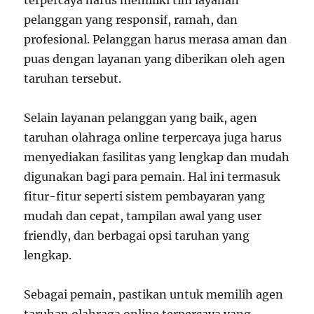
pelanggan yang responsif, ramah, dan
profesional. Pelanggan harus merasa aman dan
puas dengan layanan yang diberikan oleh agen
taruhan tersebut.
Selain layanan pelanggan yang baik, agen
taruhan olahraga online terpercaya juga harus
menyediakan fasilitas yang lengkap dan mudah
digunakan bagi para pemain. Hal ini termasuk
fitur-fitur seperti sistem pembayaran yang
mudah dan cepat, tampilan awal yang user
friendly, dan berbagai opsi taruhan yang
lengkap.
Sebagai pemain, pastikan untuk memilih agen
taruhan olahraga online terpercaya yang