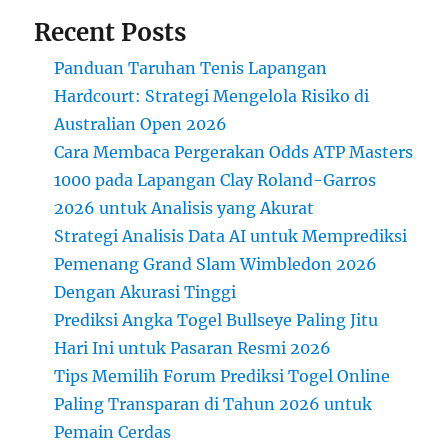
Recent Posts
Panduan Taruhan Tenis Lapangan
Hardcourt: Strategi Mengelola Risiko di
Australian Open 2026
Cara Membaca Pergerakan Odds ATP Masters
1000 pada Lapangan Clay Roland-Garros
2026 untuk Analisis yang Akurat
Strategi Analisis Data AI untuk Memprediksi
Pemenang Grand Slam Wimbledon 2026
Dengan Akurasi Tinggi
Prediksi Angka Togel Bullseye Paling Jitu
Hari Ini untuk Pasaran Resmi 2026
Tips Memilih Forum Prediksi Togel Online
Paling Transparan di Tahun 2026 untuk
Pemain Cerdas