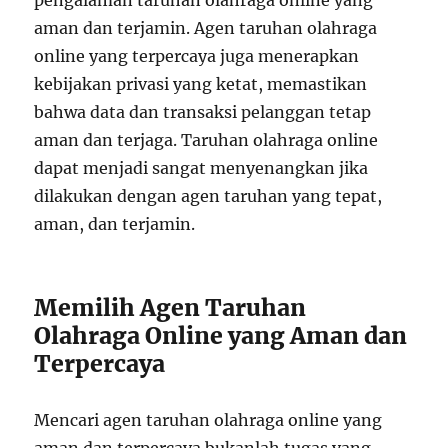
aman dan terjamin. Agen taruhan olahraga
online yang terpercaya juga menerapkan
kebijakan privasi yang ketat, memastikan
bahwa data dan transaksi pelanggan tetap
aman dan terjaga. Taruhan olahraga online
dapat menjadi sangat menyenangkan jika
dilakukan dengan agen taruhan yang tepat,
aman, dan terjamin.
Memilih Agen Taruhan
Olahraga Online yang Aman dan
Terpercaya
Mencari agen taruhan olahraga online yang
aman dan terpercaya bukanlah tugas yang