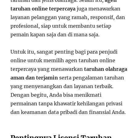
taruhan online terpercaya
juga menawarkan
layanan pelanggan yang ramah, responsif, dan
profesional, siap untuk membantu setiap
pemain kapan saja dan di mana saja.
Untuk itu, sangat penting bagi para penjudi
online untuk memilih agen taruhan online
terpercaya yang menawarkan
taruhan olahraga
aman dan terjamin
serta pengalaman taruhan
yang menyenangkan dan layanan terbaik.
Dengan begitu, Anda bisa menikmati
permainan tanpa khawatir kehilangan privasi
dan keamanan data pribadi dan finansial Anda.
Pentingnya Lisensi Taruhan