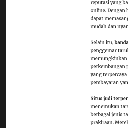
reputasi yang b
online. Dengan
dapat memasang
mudah dan nya
Selain itu,
banda
penggemar taru
memungkinkan A
perkembangan p
yang terpercaya
pembayaran yan
Situs judi terpe
menemukan taruh
berbagai jenis 
prakiraan. Mere