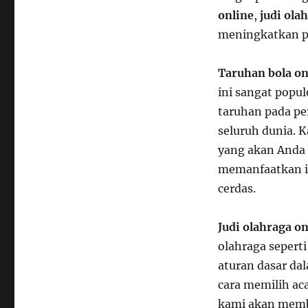
online
,
judi ola
meningkatkan p
Taruhan bola on
ini sangat popu
taruhan pada per
seluruh dunia. 
yang akan Anda 
memanfaatkan in
cerdas.
Judi olahraga on
olahraga sepert
aturan dasar da
cara memilih aca
kami akan memb