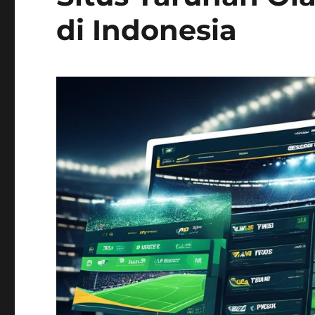
di Indonesia