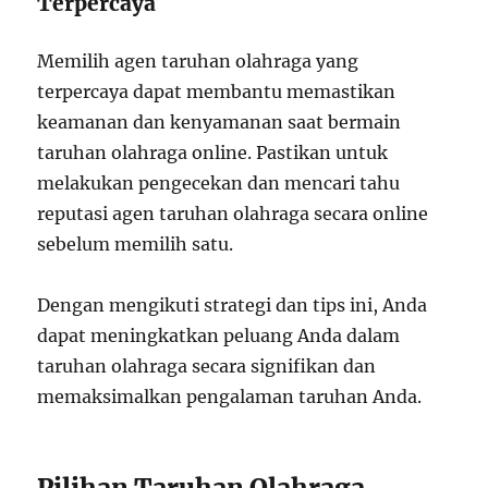
Terpercaya
Memilih agen taruhan olahraga yang
terpercaya dapat membantu memastikan
keamanan dan kenyamanan saat bermain
taruhan olahraga online. Pastikan untuk
melakukan pengecekan dan mencari tahu
reputasi agen taruhan olahraga secara online
sebelum memilih satu.
Dengan mengikuti strategi dan tips ini, Anda
dapat meningkatkan peluang Anda dalam
taruhan olahraga secara signifikan dan
memaksimalkan pengalaman taruhan Anda.
Pilihan Taruhan Olahraga