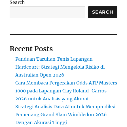
Search
SEARCH
Recent Posts
Panduan Taruhan Tenis Lapangan
Hardcourt: Strategi Mengelola Risiko di
Australian Open 2026
Cara Membaca Pergerakan Odds ATP Masters
1000 pada Lapangan Clay Roland-Garros
2026 untuk Analisis yang Akurat
Strategi Analisis Data AI untuk Memprediksi
Pemenang Grand Slam Wimbledon 2026
Dengan Akurasi Tinggi