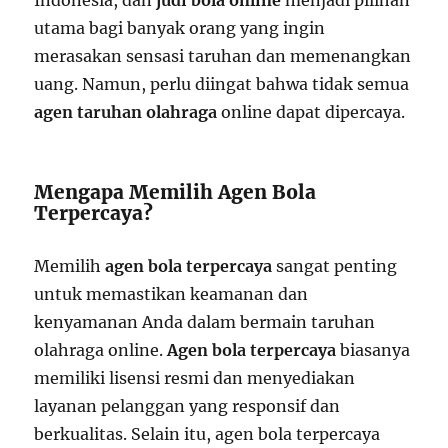
utama bagi banyak orang yang ingin
merasakan sensasi taruhan dan memenangkan
uang. Namun, perlu diingat bahwa tidak semua
agen taruhan olahraga
online dapat dipercaya.
Mengapa Memilih Agen Bola
Terpercaya?
Memilih
agen bola terpercaya
sangat penting
untuk memastikan keamanan dan
kenyamanan Anda dalam bermain taruhan
olahraga online.
Agen bola terpercaya
biasanya
memiliki lisensi resmi dan menyediakan
layanan pelanggan yang responsif dan
berkualitas. Selain itu, agen bola terpercaya