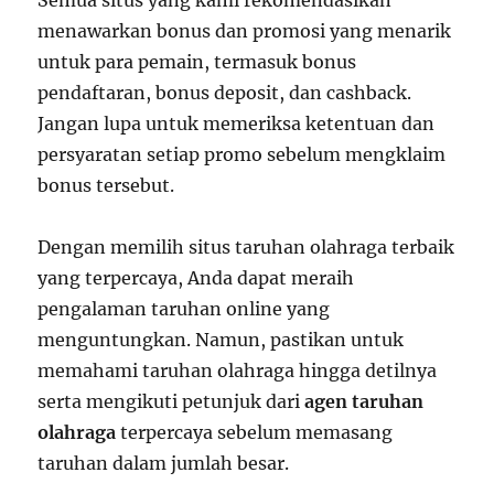
menawarkan bonus dan promosi yang menarik
untuk para pemain, termasuk bonus
pendaftaran, bonus deposit, dan cashback.
Jangan lupa untuk memeriksa ketentuan dan
persyaratan setiap promo sebelum mengklaim
bonus tersebut.
Dengan memilih situs taruhan olahraga terbaik
yang terpercaya, Anda dapat meraih
pengalaman taruhan online yang
menguntungkan. Namun, pastikan untuk
memahami taruhan olahraga hingga detilnya
serta mengikuti petunjuk dari
agen taruhan
olahraga
terpercaya sebelum memasang
taruhan dalam jumlah besar.