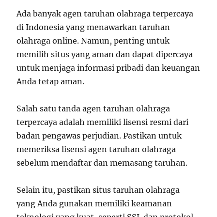
Ada banyak agen taruhan olahraga terpercaya
di Indonesia yang menawarkan taruhan
olahraga online. Namun, penting untuk
memilih situs yang aman dan dapat dipercaya
untuk menjaga informasi pribadi dan keuangan
Anda tetap aman.
Salah satu tanda agen taruhan olahraga
terpercaya adalah memiliki lisensi resmi dari
badan pengawas perjudian. Pastikan untuk
memeriksa lisensi agen taruhan olahraga
sebelum mendaftar dan memasang taruhan.
Selain itu, pastikan situs taruhan olahraga
yang Anda gunakan memiliki keamanan
teknologi yang kuat, seperti SSL dan protokol