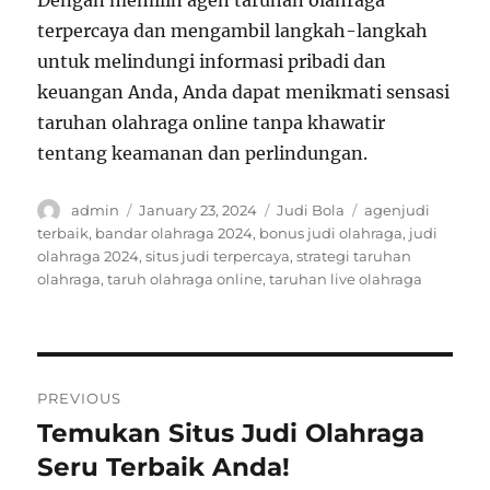
terpercaya dan mengambil langkah-langkah
untuk melindungi informasi pribadi dan
keuangan Anda, Anda dapat menikmati sensasi
taruhan olahraga online tanpa khawatir
tentang keamanan dan perlindungan.
Author
Posted
Categories
Tags
admin
January 23, 2024
Judi Bola
agenjudi
on
terbaik
,
bandar olahraga 2024
,
bonus judi olahraga
,
judi
olahraga 2024
,
situs judi terpercaya
,
strategi taruhan
olahraga
,
taruh olahraga online
,
taruhan live olahraga
Post
PREVIOUS
navigation
Temukan Situs Judi Olahraga
Previous
post:
Seru Terbaik Anda!