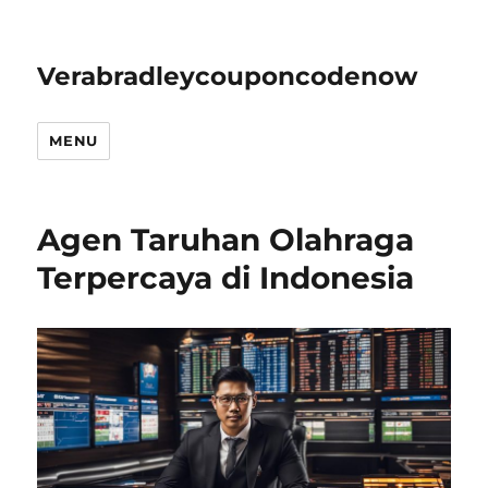
Verabradleycouponcodenow
MENU
Agen Taruhan Olahraga
Terpercaya di Indonesia