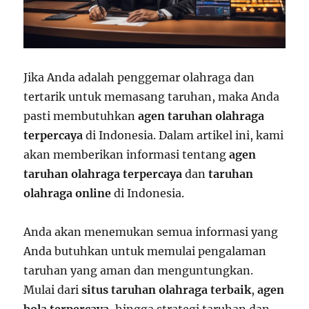
Jika Anda adalah penggemar olahraga dan
tertarik untuk memasang taruhan, maka Anda
pasti membutuhkan
agen taruhan olahraga
terpercaya
di Indonesia. Dalam artikel ini, kami
akan memberikan informasi tentang
agen
taruhan olahraga terpercaya
dan
taruhan
olahraga online
di Indonesia.
Anda akan menemukan semua informasi yang
Anda butuhkan untuk memulai pengalaman
taruhan yang aman dan menguntungkan.
Mulai dari
situs taruhan olahraga terbaik
,
agen
bola terpercaya
, hingga strategi taruhan dan