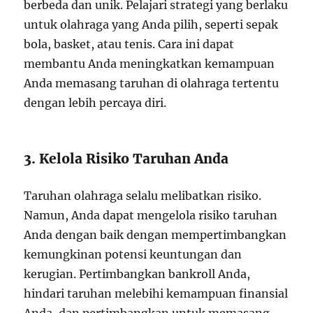
berbeda dan unik. Pelajari strategi yang berlaku
untuk olahraga yang Anda pilih, seperti sepak
bola, basket, atau tenis. Cara ini dapat
membantu Anda meningkatkan kemampuan
Anda memasang taruhan di olahraga tertentu
dengan lebih percaya diri.
3. Kelola Risiko Taruhan Anda
Taruhan olahraga selalu melibatkan risiko.
Namun, Anda dapat mengelola risiko taruhan
Anda dengan baik dengan mempertimbangkan
kemungkinan potensi keuntungan dan
kerugian. Pertimbangkan bankroll Anda,
hindari taruhan melebihi kemampuan finansial
Anda, dan pertimbangkan untuk memasang