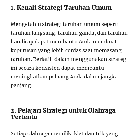
1. Kenali Strategi Taruhan Umum
Mengetahui strategi taruhan umum seperti
taruhan langsung, taruhan ganda, dan taruhan
handicap dapat membantu Anda membuat
keputusan yang lebih cerdas saat memasang
taruhan. Berlatih dalam menggunakan strategi
ini secara konsisten dapat membantu
meningkatkan peluang Anda dalam jangka
panjang.
2. Pelajari Strategi untuk Olahraga
Tertentu
Setiap olahraga memiliki kiat dan trik yang