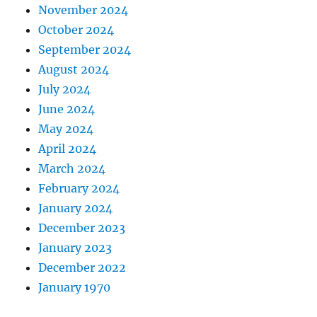
November 2024
October 2024
September 2024
August 2024
July 2024
June 2024
May 2024
April 2024
March 2024
February 2024
January 2024
December 2023
January 2023
December 2022
January 1970