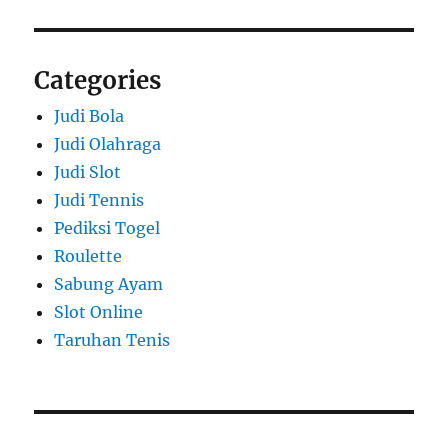
Categories
Judi Bola
Judi Olahraga
Judi Slot
Judi Tennis
Pediksi Togel
Roulette
Sabung Ayam
Slot Online
Taruhan Tenis