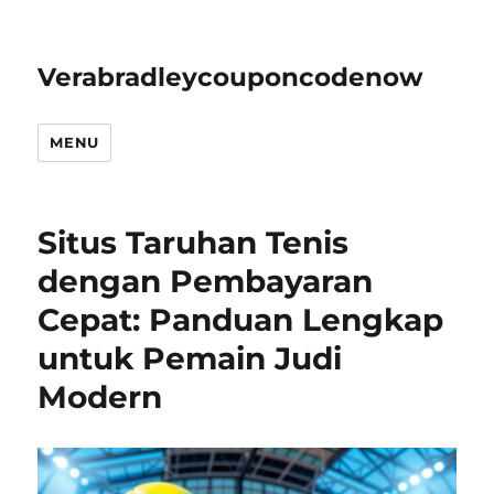
Verabradleycouponcodenow
MENU
Situs Taruhan Tenis
dengan Pembayaran
Cepat: Panduan Lengkap
untuk Pemain Judi
Modern