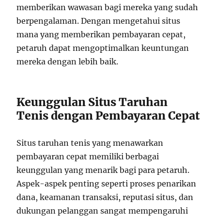
memberikan wawasan bagi mereka yang sudah
berpengalaman. Dengan mengetahui situs
mana yang memberikan pembayaran cepat,
petaruh dapat mengoptimalkan keuntungan
mereka dengan lebih baik.
Keunggulan Situs Taruhan
Tenis dengan Pembayaran Cepat
Situs taruhan tenis yang menawarkan
pembayaran cepat memiliki berbagai
keunggulan yang menarik bagi para petaruh.
Aspek-aspek penting seperti proses penarikan
dana, keamanan transaksi, reputasi situs, dan
dukungan pelanggan sangat mempengaruhi