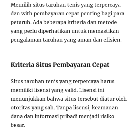
Memilih situs taruhan tenis yang terpercaya
dan with pembayaran cepat penting bagi para
petaruh. Ada beberapa kriteria dan metode
yang perlu diperhatikan untuk memastikan
pengalaman taruhan yang aman dan efisien.
Kriteria Situs Pembayaran Cepat
Situs taruhan tenis yang terpercaya harus
memiliki lisensi yang valid. Lisensi ini
menunjukkan bahwa situs tersebut diatur oleh
otoritas yang sah. Tanpa lisensi, keamanan
dana dan informasi pribadi menjadi risiko
besar.