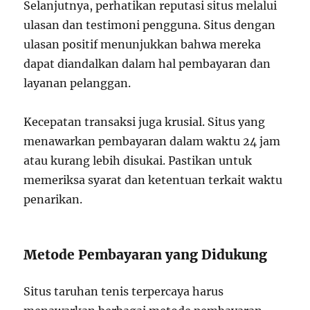
Selanjutnya, perhatikan reputasi situs melalui
ulasan dan testimoni pengguna. Situs dengan
ulasan positif menunjukkan bahwa mereka
dapat diandalkan dalam hal pembayaran dan
layanan pelanggan.
Kecepatan transaksi juga krusial. Situs yang
menawarkan pembayaran dalam waktu 24 jam
atau kurang lebih disukai. Pastikan untuk
memeriksa syarat dan ketentuan terkait waktu
penarikan.
Metode Pembayaran yang Didukung
Situs taruhan tenis terpercaya harus