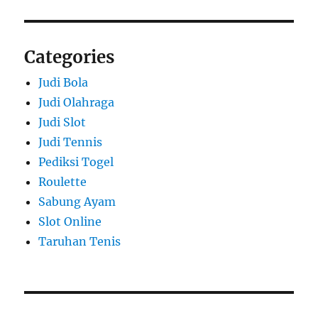
Categories
Judi Bola
Judi Olahraga
Judi Slot
Judi Tennis
Pediksi Togel
Roulette
Sabung Ayam
Slot Online
Taruhan Tenis