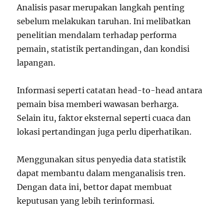
Analisis pasar merupakan langkah penting
sebelum melakukan taruhan. Ini melibatkan
penelitian mendalam terhadap performa
pemain, statistik pertandingan, dan kondisi
lapangan.
Informasi seperti catatan head-to-head antara
pemain bisa memberi wawasan berharga.
Selain itu, faktor eksternal seperti cuaca dan
lokasi pertandingan juga perlu diperhatikan.
Menggunakan situs penyedia data statistik
dapat membantu dalam menganalisis tren.
Dengan data ini, bettor dapat membuat
keputusan yang lebih terinformasi.