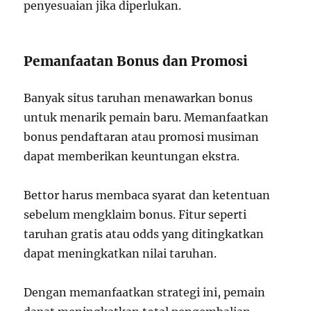
penyesuaian jika diperlukan.
Pemanfaatan Bonus dan Promosi
Banyak situs taruhan menawarkan bonus
untuk menarik pemain baru. Memanfaatkan
bonus pendaftaran atau promosi musiman
dapat memberikan keuntungan ekstra.
Bettor harus membaca syarat dan ketentuan
sebelum mengklaim bonus. Fitur seperti
taruhan gratis atau odds yang ditingkatkan
dapat meningkatkan nilai taruhan.
Dengan memanfaatkan strategi ini, pemain