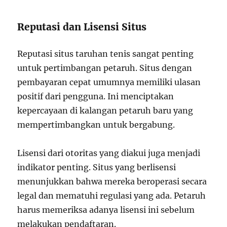
Reputasi dan Lisensi Situs
Reputasi situs taruhan tenis sangat penting
untuk pertimbangan petaruh. Situs dengan
pembayaran cepat umumnya memiliki ulasan
positif dari pengguna. Ini menciptakan
kepercayaan di kalangan petaruh baru yang
mempertimbangkan untuk bergabung.
Lisensi dari otoritas yang diakui juga menjadi
indikator penting. Situs yang berlisensi
menunjukkan bahwa mereka beroperasi secara
legal dan mematuhi regulasi yang ada. Petaruh
harus memeriksa adanya lisensi ini sebelum
melakukan pendaftaran.