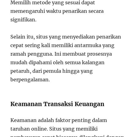
Memilih metode yang sesuai dapat
memengaruhi waktu penarikan secara
signifikan.
Selain itu, situs yang menyediakan penarikan
cepat sering kali memiliki antarmuka yang
ramah pengguna. Ini membuat prosesnya
mudah dipahami oleh semua kalangan
petaruh, dari pemula hingga yang
berpengalaman.
Keamanan Transaksi Keuangan
Keamanan adalah faktor penting dalam
taruhan online. Situs yang memiliki