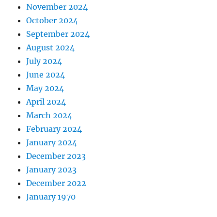
November 2024
October 2024
September 2024
August 2024
July 2024
June 2024
May 2024
April 2024
March 2024
February 2024
January 2024
December 2023
January 2023
December 2022
January 1970