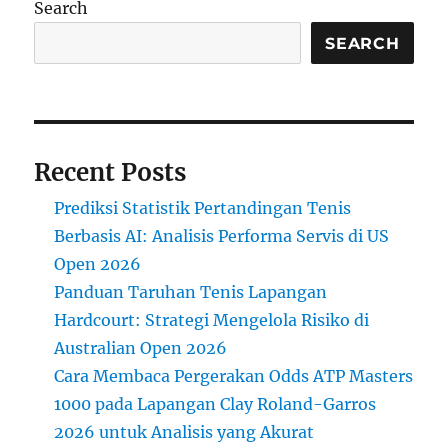
Search
SEARCH
Recent Posts
Prediksi Statistik Pertandingan Tenis
Berbasis AI: Analisis Performa Servis di US
Open 2026
Panduan Taruhan Tenis Lapangan
Hardcourt: Strategi Mengelola Risiko di
Australian Open 2026
Cara Membaca Pergerakan Odds ATP Masters
1000 pada Lapangan Clay Roland-Garros
2026 untuk Analisis yang Akurat