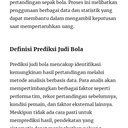
pertandingan sepak bola. Proses ini melibatkan
penggunaan berbagai data dan statistik yang
dapat membantu dalam mengambil keputusan
saat mempertaruhkan uang.
Definisi Prediksi Judi Bola
Prediksi judi bola mencakup identifikasi
kemungkinan hasil pertandingan melalui
metode analisis berbasis data. Para analis akan
mempertimbangkan berbagai faktor seperti
performa tim, rekor pertandingan sebelumnya,
kondisi pemain, dan faktor eksternal lainnya.
Meskipun tidak ada cara pasti untuk
memprediksi hasil, pendekatan yang