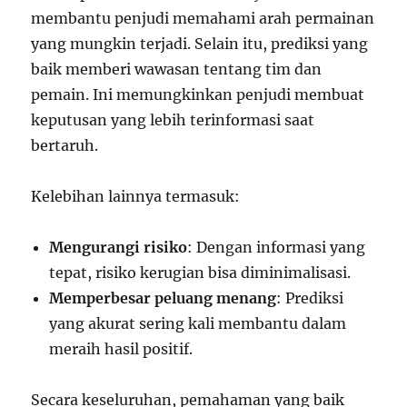
membantu penjudi memahami arah permainan
yang mungkin terjadi. Selain itu, prediksi yang
baik memberi wawasan tentang tim dan
pemain. Ini memungkinkan penjudi membuat
keputusan yang lebih terinformasi saat
bertaruh.
Kelebihan lainnya termasuk:
Mengurangi risiko
: Dengan informasi yang
tepat, risiko kerugian bisa diminimalisasi.
Memperbesar peluang menang
: Prediksi
yang akurat sering kali membantu dalam
meraih hasil positif.
Secara keseluruhan, pemahaman yang baik