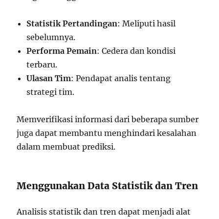
Statistik Pertandingan
: Meliputi hasil
sebelumnya.
Performa Pemain
: Cedera dan kondisi
terbaru.
Ulasan Tim
: Pendapat analis tentang
strategi tim.
Memverifikasi informasi dari beberapa sumber
juga dapat membantu menghindari kesalahan
dalam membuat prediksi.
Menggunakan Data Statistik dan Tren
Analisis statistik dan tren dapat menjadi alat