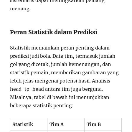
sistematis dapat meningkatkan peluang
menang.
Peran Statistik dalam Prediksi
Statistik memainkan peran penting dalam
prediksi judi bola. Data tim, termasuk jumlah
gol yang dicetak, jumlah kemenangan, dan
statistik pemain, memberikan gambaran yang
lebih jelas mengenai potensi hasil. Analisis
head-to-head antara tim juga berguna.
Misalnya, tabel di bawah ini menunjukkan
beberapa statistik penting:
Statistik
Tim A
Tim B