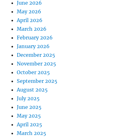
June 2026
May 2026
April 2026
March 2026
February 2026
January 2026
December 2025
November 2025
October 2025
September 2025
August 2025
July 2025
June 2025
May 2025
April 2025
March 2025