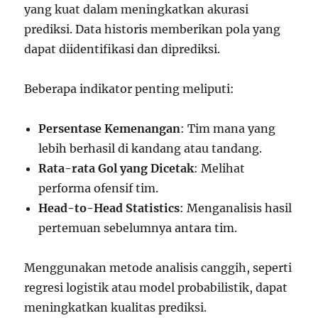
yang kuat dalam meningkatkan akurasi
prediksi. Data historis memberikan pola yang
dapat diidentifikasi dan diprediksi.
Beberapa indikator penting meliputi:
Persentase Kemenangan
: Tim mana yang
lebih berhasil di kandang atau tandang.
Rata-rata Gol yang Dicetak
: Melihat
performa ofensif tim.
Head-to-Head Statistics
: Menganalisis hasil
pertemuan sebelumnya antara tim.
Menggunakan metode analisis canggih, seperti
regresi logistik atau model probabilistik, dapat
meningkatkan kualitas prediksi.