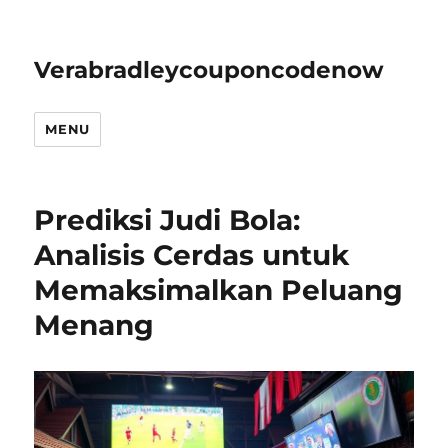
Verabradleycouponcodenow
MENU
Prediksi Judi Bola:
Analisis Cerdas untuk
Memaksimalkan Peluang
Menang