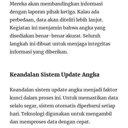
Mereka akan membandingkan informasi
dengan laporan pihak ketiga. Kalau ada
perbedaan, data akan diteliti lebih lanjut.
Kegiatan ini menjamin bahwa angka yang
disediakan benar-benar akurat. Seluruh
langkah ini dibuat untuk menjaga integritas
informasi yang diberikan.
Keandalan Sistem Update Angka
Keandalan sistem update angka menjadi faktor
kunci dalam proses ini. Untuk memastikan data
selalu segar, sistem otomatis diperbarui setiap
hari. Teknologi digunakan untuk mengambil
dan memproses data dengan cepat.