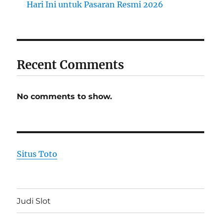
Hari Ini untuk Pasaran Resmi 2026
Recent Comments
No comments to show.
Situs Toto
Judi Slot