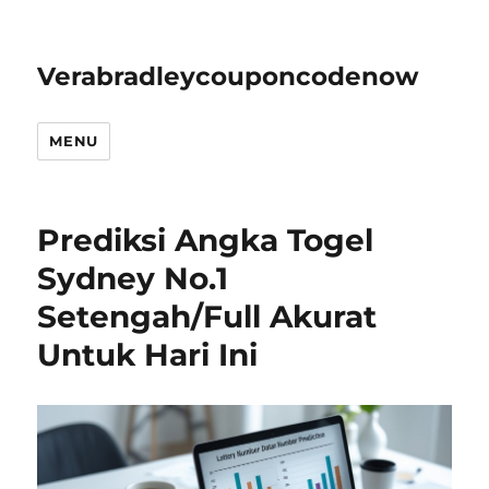
Verabradleycouponcodenow
MENU
Prediksi Angka Togel
Sydney No.1
Setengah/Full Akurat
Untuk Hari Ini