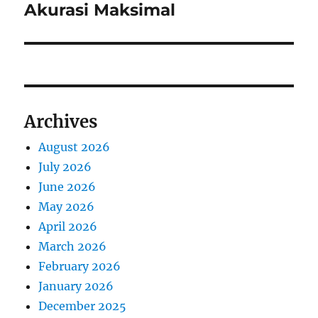
Akurasi Maksimal
Archives
August 2026
July 2026
June 2026
May 2026
April 2026
March 2026
February 2026
January 2026
December 2025