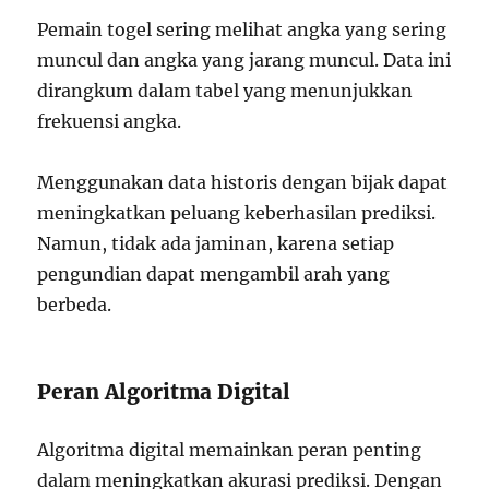
Pemain togel sering melihat angka yang sering
muncul dan angka yang jarang muncul. Data ini
dirangkum dalam tabel yang menunjukkan
frekuensi angka.
Menggunakan data historis dengan bijak dapat
meningkatkan peluang keberhasilan prediksi.
Namun, tidak ada jaminan, karena setiap
pengundian dapat mengambil arah yang
berbeda.
Peran Algoritma Digital
Algoritma digital memainkan peran penting
dalam meningkatkan akurasi prediksi. Dengan