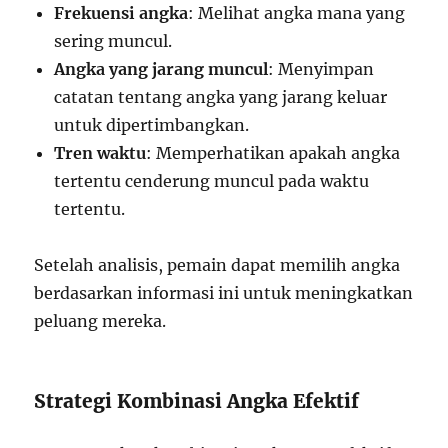
Frekuensi angka
: Melihat angka mana yang
sering muncul.
Angka yang jarang muncul
: Menyimpan
catatan tentang angka yang jarang keluar
untuk dipertimbangkan.
Tren waktu
: Memperhatikan apakah angka
tertentu cenderung muncul pada waktu
tertentu.
Setelah analisis, pemain dapat memilih angka
berdasarkan informasi ini untuk meningkatkan
peluang mereka.
Strategi Kombinasi Angka Efektif