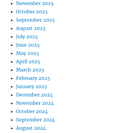
November 2025
October 2025
September 2025
August 2025
July 2025
June 2025
May 2025
April 2025
March 2025
February 2025
January 2025
December 2024
November 2024
October 2024
September 2024
August 2024