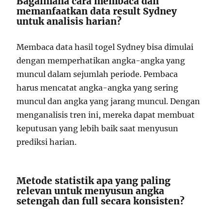
Bagaimana cara membaca dan
memanfaatkan data result Sydney
untuk analisis harian?
Membaca data hasil togel Sydney bisa dimulai
dengan memperhatikan angka-angka yang
muncul dalam sejumlah periode. Pembaca
harus mencatat angka-angka yang sering
muncul dan angka yang jarang muncul. Dengan
menganalisis tren ini, mereka dapat membuat
keputusan yang lebih baik saat menyusun
prediksi harian.
Metode statistik apa yang paling
relevan untuk menyusun angka
setengah dan full secara konsisten?