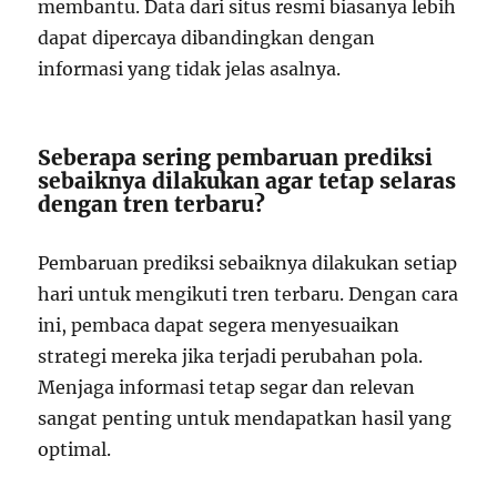
membantu. Data dari situs resmi biasanya lebih
dapat dipercaya dibandingkan dengan
informasi yang tidak jelas asalnya.
Seberapa sering pembaruan prediksi
sebaiknya dilakukan agar tetap selaras
dengan tren terbaru?
Pembaruan prediksi sebaiknya dilakukan setiap
hari untuk mengikuti tren terbaru. Dengan cara
ini, pembaca dapat segera menyesuaikan
strategi mereka jika terjadi perubahan pola.
Menjaga informasi tetap segar dan relevan
sangat penting untuk mendapatkan hasil yang
optimal.