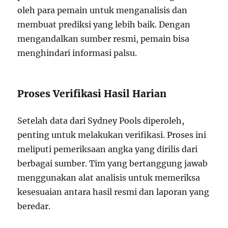
oleh para pemain untuk menganalisis dan
membuat prediksi yang lebih baik. Dengan
mengandalkan sumber resmi, pemain bisa
menghindari informasi palsu.
Proses Verifikasi Hasil Harian
Setelah data dari Sydney Pools diperoleh,
penting untuk melakukan verifikasi. Proses ini
meliputi pemeriksaan angka yang dirilis dari
berbagai sumber. Tim yang bertanggung jawab
menggunakan alat analisis untuk memeriksa
kesesuaian antara hasil resmi dan laporan yang
beredar.