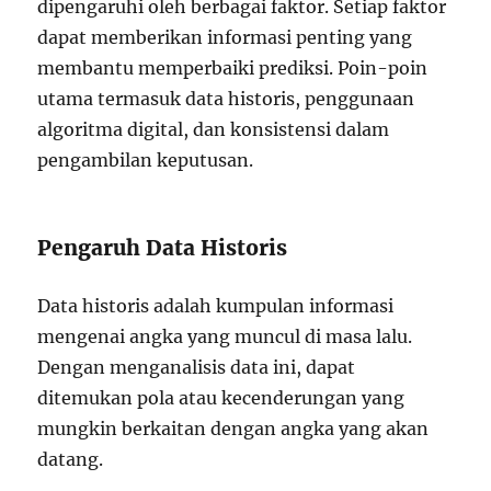
dipengaruhi oleh berbagai faktor. Setiap faktor
dapat memberikan informasi penting yang
membantu memperbaiki prediksi. Poin-poin
utama termasuk data historis, penggunaan
algoritma digital, dan konsistensi dalam
pengambilan keputusan.
Pengaruh Data Historis
Data historis adalah kumpulan informasi
mengenai angka yang muncul di masa lalu.
Dengan menganalisis data ini, dapat
ditemukan pola atau kecenderungan yang
mungkin berkaitan dengan angka yang akan
datang.