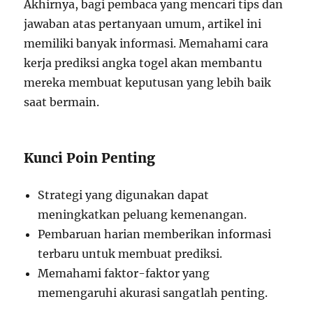
Akhirnya, bagi pembaca yang mencari tips dan
jawaban atas pertanyaan umum, artikel ini
memiliki banyak informasi. Memahami cara
kerja prediksi angka togel akan membantu
mereka membuat keputusan yang lebih baik
saat bermain.
Kunci Poin Penting
Strategi yang digunakan dapat
meningkatkan peluang kemenangan.
Pembaruan harian memberikan informasi
terbaru untuk membuat prediksi.
Memahami faktor-faktor yang
memengaruhi akurasi sangatlah penting.