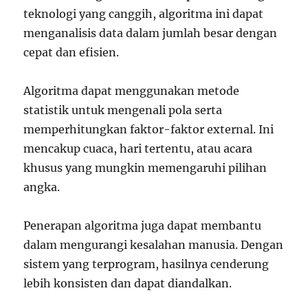
teknologi yang canggih, algoritma ini dapat
menganalisis data dalam jumlah besar dengan
cepat dan efisien.
Algoritma dapat menggunakan metode
statistik untuk mengenali pola serta
memperhitungkan faktor-faktor external. Ini
mencakup cuaca, hari tertentu, atau acara
khusus yang mungkin memengaruhi pilihan
angka.
Penerapan algoritma juga dapat membantu
dalam mengurangi kesalahan manusia. Dengan
sistem yang terprogram, hasilnya cenderung
lebih konsisten dan dapat diandalkan.