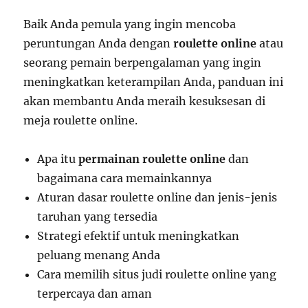
Baik Anda pemula yang ingin mencoba
peruntungan Anda dengan
roulette online
atau
seorang pemain berpengalaman yang ingin
meningkatkan keterampilan Anda, panduan ini
akan membantu Anda meraih kesuksesan di
meja roulette online.
Apa itu
permainan roulette online
dan
bagaimana cara memainkannya
Aturan dasar roulette online dan jenis-jenis
taruhan yang tersedia
Strategi efektif untuk meningkatkan
peluang menang Anda
Cara memilih situs judi roulette online yang
terpercaya dan aman