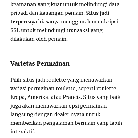
keamanan yang kuat untuk melindungi data
pribadi dan keuangan pemain.
Situs judi
terpercaya
biasanya menggunakan enkripsi
SSL untuk melindungi transaksi yang
dilakukan oleh pemain.
Varietas Permainan
Pilih situs judi roulette yang menawarkan
variasi permainan roulette, seperti roulette
Eropa, Amerika, atau Prancis. Situs yang baik
juga akan menawarkan opsi permainan
langsung dengan dealer nyata untuk
memberikan pengalaman bermain yang lebih
interaktif.