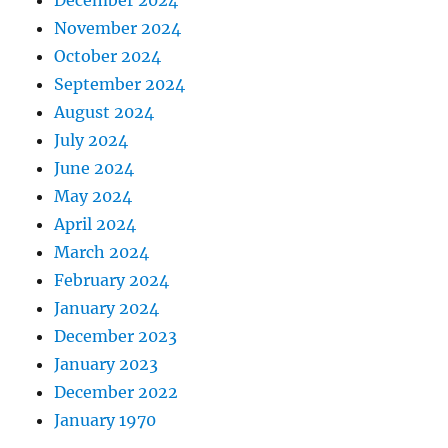
November 2024
October 2024
September 2024
August 2024
July 2024
June 2024
May 2024
April 2024
March 2024
February 2024
January 2024
December 2023
January 2023
December 2022
January 1970