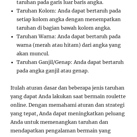
taruhan pada garis luar baris angka.
Taruhan Kolom: Anda dapat bertaruh pada
setiap kolom angka dengan menempatkan
taruhan di bagian bawah kolom angka.
Taruhan Warna: Anda dapat bertaruh pada
warna (merah atau hitam) dari angka yang
akan muncul.
Taruhan Ganjil/Genap: Anda dapat bertaruh
pada angka ganjil atau genap.
Itulah aturan dasar dan beberapa jenis taruhan
yang dapat Anda lakukan saat bermain roulette
online. Dengan memahami aturan dan strategi
yang tepat, Anda dapat meningkatkan peluang
Anda untuk memenangkan taruhan dan
mendapatkan pengalaman bermain yang