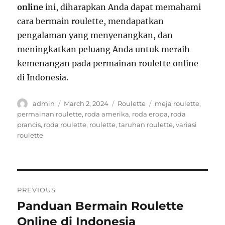
online
ini, diharapkan Anda dapat memahami
cara bermain roulette, mendapatkan
pengalaman yang menyenangkan, dan
meningkatkan peluang Anda untuk meraih
kemenangan pada permainan roulette online
di Indonesia.
Author
Posted
Categories
Tags
admin
March 2, 2024
Roulette
meja roulette
,
on
permainan roulette
,
roda amerika
,
roda eropa
,
roda
prancis
,
roda roulette
,
roulette
,
taruhan roulette
,
variasi
roulette
Post
PREVIOUS
navigation
Panduan Bermain Roulette
Previous
post:
Online di Indonesia