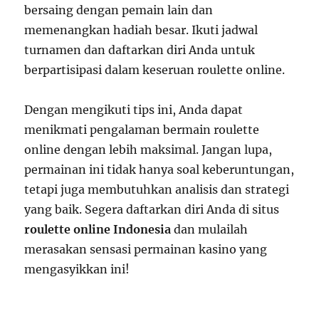
bersaing dengan pemain lain dan
memenangkan hadiah besar. Ikuti jadwal
turnamen dan daftarkan diri Anda untuk
berpartisipasi dalam keseruan roulette online.
Dengan mengikuti tips ini, Anda dapat
menikmati pengalaman bermain roulette
online dengan lebih maksimal. Jangan lupa,
permainan ini tidak hanya soal keberuntungan,
tetapi juga membutuhkan analisis dan strategi
yang baik. Segera daftarkan diri Anda di situs
roulette online Indonesia
dan mulailah
merasakan sensasi permainan kasino yang
mengasyikkan ini!