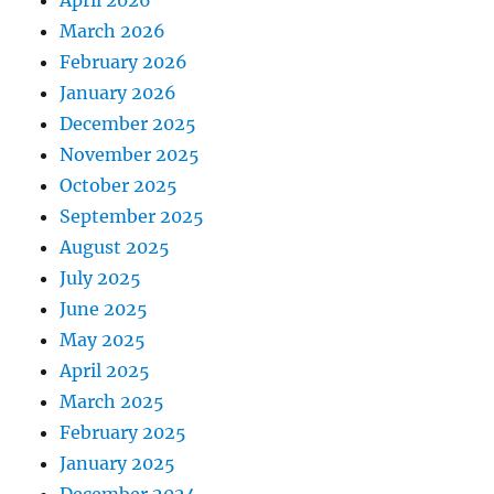
March 2026
February 2026
January 2026
December 2025
November 2025
October 2025
September 2025
August 2025
July 2025
June 2025
May 2025
April 2025
March 2025
February 2025
January 2025
December 2024