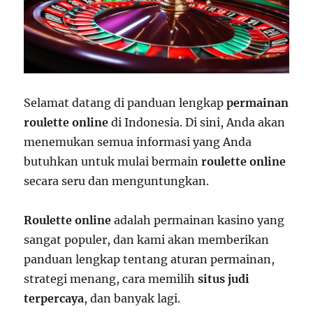
Selamat datang di panduan lengkap
permainan
roulette online
di Indonesia. Di sini, Anda akan
menemukan semua informasi yang Anda
butuhkan untuk mulai bermain
roulette online
secara seru dan menguntungkan.
Roulette online
adalah permainan kasino yang
sangat populer, dan kami akan memberikan
panduan lengkap tentang aturan permainan,
strategi menang, cara memilih
situs judi
terpercaya
, dan banyak lagi.