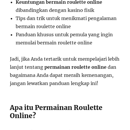
Keuntungan bermain roulette online
dibandingkan dengan kasino fisik
Tips dan trik untuk menikmati pengalaman
bermain roulette online
Panduan khusus untuk pemula yang ingin
memulai bermain roulette online
Jadi, jika Anda tertarik untuk mempelajari lebih
lanjut tentang
permainan roulette online
dan
bagaimana Anda dapat meraih kemenangan,
jangan lewatkan panduan lengkap ini!
Apa itu Permainan Roulette
Online?