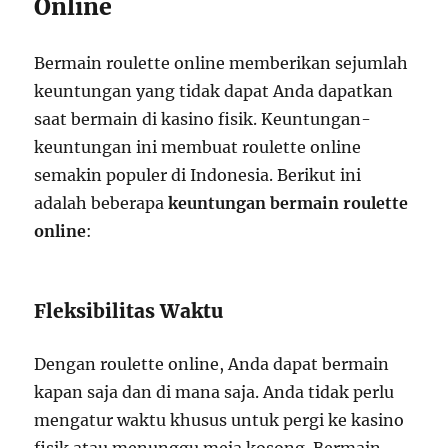
Online
Bermain roulette online memberikan sejumlah
keuntungan yang tidak dapat Anda dapatkan
saat bermain di kasino fisik. Keuntungan-
keuntungan ini membuat roulette online
semakin populer di Indonesia. Berikut ini
adalah beberapa
keuntungan bermain roulette
online
:
Fleksibilitas Waktu
Dengan roulette online, Anda dapat bermain
kapan saja dan di mana saja. Anda tidak perlu
mengatur waktu khusus untuk pergi ke kasino
fisik atau menunggu meja kosong. Bermain