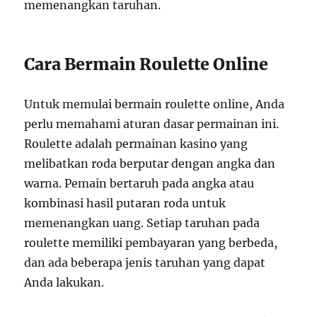
memenangkan taruhan.
Cara Bermain Roulette Online
Untuk memulai bermain roulette online, Anda
perlu memahami aturan dasar permainan ini.
Roulette adalah permainan kasino yang
melibatkan roda berputar dengan angka dan
warna. Pemain bertaruh pada angka atau
kombinasi hasil putaran roda untuk
memenangkan uang. Setiap taruhan pada
roulette memiliki pembayaran yang berbeda,
dan ada beberapa jenis taruhan yang dapat
Anda lakukan.