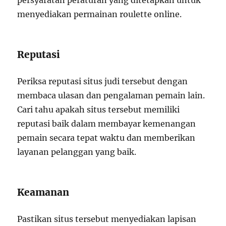
menyediakan permainan roulette online.
Reputasi
Periksa reputasi situs judi tersebut dengan
membaca ulasan dan pengalaman pemain lain.
Cari tahu apakah situs tersebut memiliki
reputasi baik dalam membayar kemenangan
pemain secara tepat waktu dan memberikan
layanan pelanggan yang baik.
Keamanan
Pastikan situs tersebut menyediakan lapisan