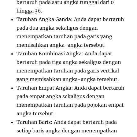
bertaruh pada satu angka tunggal dari 0
hingga 36.
Taruhan Angka Ganda: Anda dapat bertaruh
pada dua angka sekaligus dengan
menempatkan taruhan pada garis yang
memisahkan angka-angka tersebut.
Taruhan Kombinasi Angka: Anda dapat
bertaruh pada tiga angka sekaligus dengan
menempatkan taruhan pada garis vertikal
yang memisahkan angka-angka tersebut.
Taruhan Empat Angka: Anda dapat bertaruh
pada empat angka sekaligus dengan
menempatkan taruhan pada pojokan empat
angka tersebut.
Taruhan Baris: Anda dapat bertaruh pada
setiap baris angka dengan menempatkan