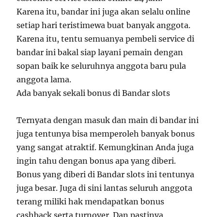
Karena itu, bandar ini juga akan selalu online
setiap hari teristimewa buat banyak anggota.
Karena itu, tentu semuanya pembeli service di
bandar ini bakal siap layani pemain dengan
sopan baik ke seluruhnya anggota baru pula
anggota lama.
Ada banyak sekali bonus di Bandar slots
Ternyata dengan masuk dan main di bandar ini
juga tentunya bisa memperoleh banyak bonus
yang sangat atraktif. Kemungkinan Anda juga
ingin tahu dengan bonus apa yang diberi.
Bonus yang diberi di Bandar slots ini tentunya
juga besar. Juga di sini lantas seluruh anggota
terang miliki hak mendapatkan bonus
cashback serta turnover. Dan pastinya