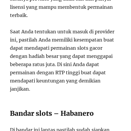
lisensi yang mampu membentuk permainan
terbaik.
Saat Anda tentukan untuk masuk di provider
ini, pastilah Anda memiliki kesempatan buat
dapat mendapati permainan slots gacor
dengan hadiah besar yang dapat menggapai
beberapa ratus juta. Di sini Anda dapat
permainan dengan RTP tinggi buat dapat
mendapati keuntungan yang demikian
janjikan.
Bandar slots – Habanero
Di bandar ini lantas pastilah sudah siapkan