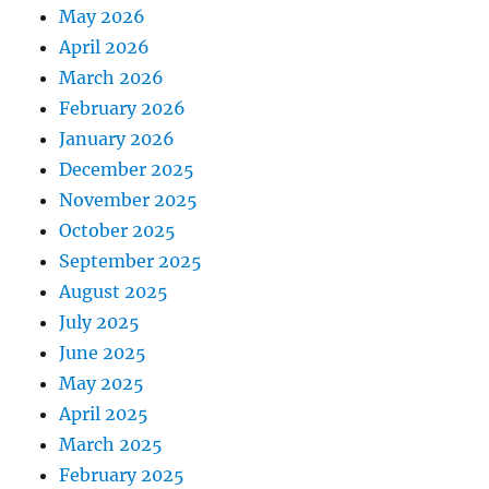
May 2026
April 2026
March 2026
February 2026
January 2026
December 2025
November 2025
October 2025
September 2025
August 2025
July 2025
June 2025
May 2025
April 2025
March 2025
February 2025