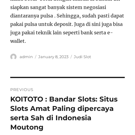
siapkan sangat banyak sistem negosiasi
diantaranya pulsa . Sehingga, sudah pasti dapat
pakai pulsa untuk deposit. Juga di sini juga bisa
juga pakai teknik lain seperti bank serta e-
wallet.
Author
Posted
Categories
admin
January 8, 2023
Judi Slot
on
Post
PREVIOUS
navigation
KOITOTO : Bandar Slots: Situs
Previous
post:
Slots Amat Paling dipercaya
serta Sah di Indonesia
Moutong