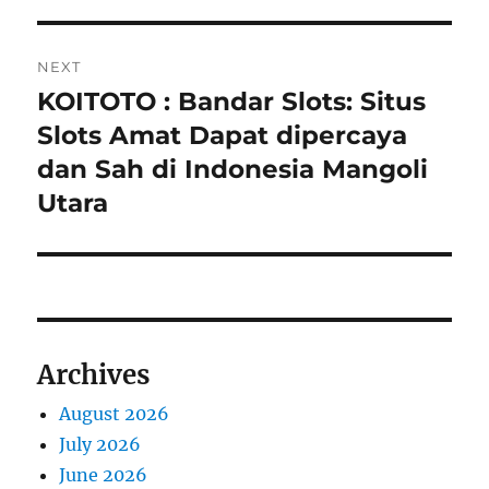
NEXT
KOITOTO : Bandar Slots: Situs
Next
post:
Slots Amat Dapat dipercaya
dan Sah di Indonesia Mangoli
Utara
Archives
August 2026
July 2026
June 2026