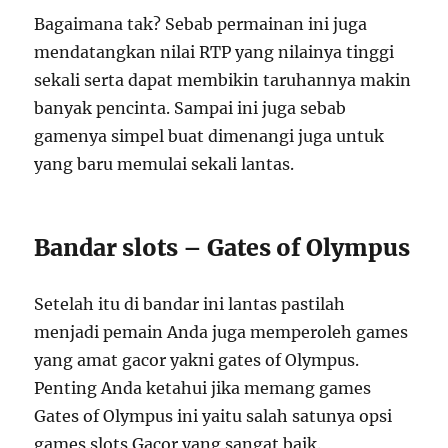
Bagaimana tak? Sebab permainan ini juga
mendatangkan nilai RTP yang nilainya tinggi
sekali serta dapat membikin taruhannya makin
banyak pencinta. Sampai ini juga sebab
gamenya simpel buat dimenangi juga untuk
yang baru memulai sekali lantas.
Bandar slots – Gates of Olympus
Setelah itu di bandar ini lantas pastilah
menjadi pemain Anda juga memperoleh games
yang amat gacor yakni gates of Olympus.
Penting Anda ketahui jika memang games
Gates of Olympus ini yaitu salah satunya opsi
games slots Gacor yang sangat baik.