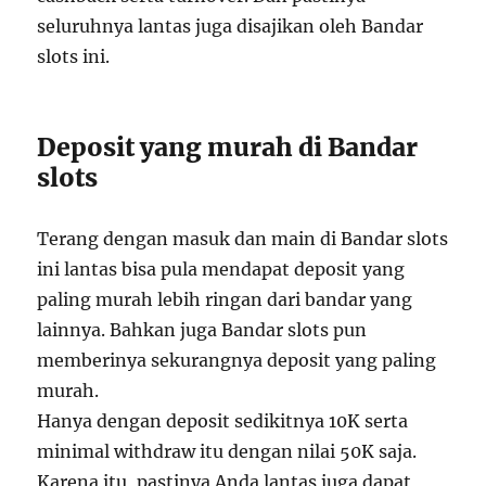
seluruhnya lantas juga disajikan oleh Bandar
slots ini.
Deposit yang murah di Bandar
slots
Terang dengan masuk dan main di Bandar slots
ini lantas bisa pula mendapat deposit yang
paling murah lebih ringan dari bandar yang
lainnya. Bahkan juga Bandar slots pun
memberinya sekurangnya deposit yang paling
murah.
Hanya dengan deposit sedikitnya 10K serta
minimal withdraw itu dengan nilai 50K saja.
Karena itu, pastinya Anda lantas juga dapat