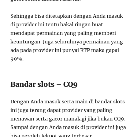
Sehingga bisa ditetapkan dengan Anda masuk
di provider ini tentu bakal ringan buat
mendapat permainan yang paling memberi
keuntungan. Juga seluruhnya permainan yang
ada pada provider ini punyai RTP maka gapai
99%.
Bandar slots – CQ9
Dengan Anda masuk serta main di bandar slots
ini juga terang dapat provider yang paling
menawan serta gacor manalagi jika bukan CQ9.
Sampai dengan Anda masuk di provider ini juga
bisa peroleh Jekpot yang terbesar.