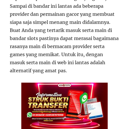
Sampai di bandar ini lantas ada beberapa
provider dan permainan gacor yang membuat
siapa saja simpel menang main didalamnya.
Buat Anda yang tertarik masuk serta main di
bandar slots pastinya dapat merasai bagaimana
rasanya main di bermacam provider serta
games yang memikat. Untuk itu, dengan
masuk serta main di web ini lantas adalah
alternatif yang amat pas.