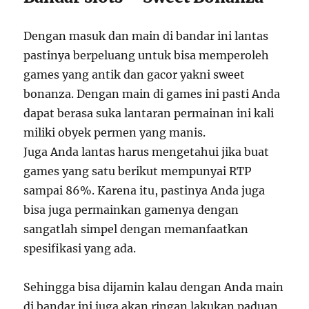
Dengan masuk dan main di bandar ini lantas
pastinya berpeluang untuk bisa memperoleh
games yang antik dan gacor yakni sweet
bonanza. Dengan main di games ini pasti Anda
dapat berasa suka lantaran permainan ini kali
miliki obyek permen yang manis.
Juga Anda lantas harus mengetahui jika buat
games yang satu berikut mempunyai RTP
sampai 86%. Karena itu, pastinya Anda juga
bisa juga permainkan gamenya dengan
sangatlah simpel dengan memanfaatkan
spesifikasi yang ada.
Sehingga bisa dijamin kalau dengan Anda main
di bandar ini juga akan ringan lakukan paduan