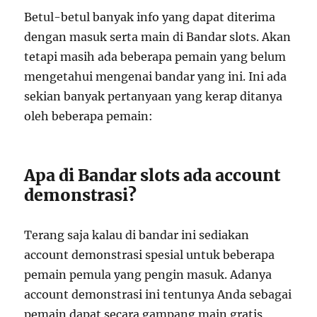
Betul-betul banyak info yang dapat diterima
dengan masuk serta main di Bandar slots. Akan
tetapi masih ada beberapa pemain yang belum
mengetahui mengenai bandar yang ini. Ini ada
sekian banyak pertanyaan yang kerap ditanya
oleh beberapa pemain:
Apa di Bandar slots ada account
demonstrasi?
Terang saja kalau di bandar ini sediakan
account demonstrasi spesial untuk beberapa
pemain pemula yang pengin masuk. Adanya
account demonstrasi ini tentunya Anda sebagai
pemain dapat secara gampang main gratis