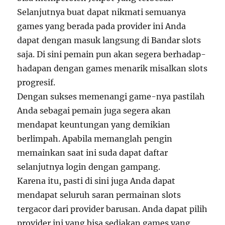
Selanjutnya buat dapat nikmati semuanya
games yang berada pada provider ini Anda
dapat dengan masuk langsung di Bandar slots
saja. Di sini pemain pun akan segera berhadap-
hadapan dengan games menarik misalkan slots
progresif.
Dengan sukses memenangi game-nya pastilah
Anda sebagai pemain juga segera akan
mendapat keuntungan yang demikian
berlimpah. Apabila memanglah pengin
memainkan saat ini suda dapat daftar
selanjutnya login dengan gampang.
Karena itu, pasti di sini juga Anda dapat
mendapat seluruh saran permainan slots
tergacor dari provider barusan. Anda dapat pilih
provider ini yang bisa sediakan games yang