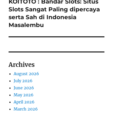
KOITOTO : Bandar Slots: Situs
Next
post:
Slots Sangat Paling dipercaya
serta Sah di Indonesia
Masalembu
Archives
August 2026
July 2026
June 2026
May 2026
April 2026
March 2026