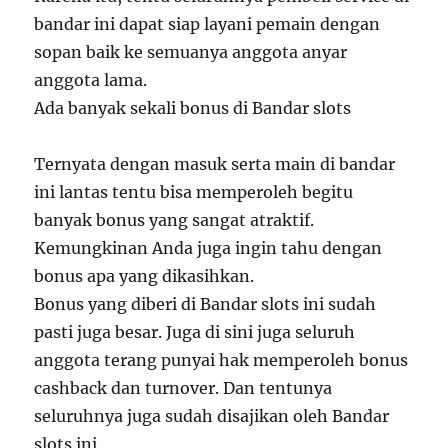
bandar ini dapat siap layani pemain dengan
sopan baik ke semuanya anggota anyar
anggota lama.
Ada banyak sekali bonus di Bandar slots
Ternyata dengan masuk serta main di bandar
ini lantas tentu bisa memperoleh begitu
banyak bonus yang sangat atraktif.
Kemungkinan Anda juga ingin tahu dengan
bonus apa yang dikasihkan.
Bonus yang diberi di Bandar slots ini sudah
pasti juga besar. Juga di sini juga seluruh
anggota terang punyai hak memperoleh bonus
cashback dan turnover. Dan tentunya
seluruhnya juga sudah disajikan oleh Bandar
slots ini.