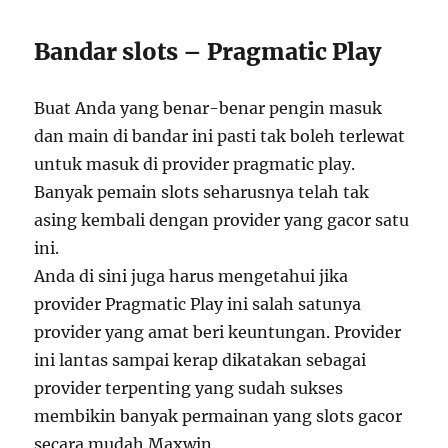
Bandar slots – Pragmatic Play
Buat Anda yang benar-benar pengin masuk
dan main di bandar ini pasti tak boleh terlewat
untuk masuk di provider pragmatic play.
Banyak pemain slots seharusnya telah tak
asing kembali dengan provider yang gacor satu
ini.
Anda di sini juga harus mengetahui jika
provider Pragmatic Play ini salah satunya
provider yang amat beri keuntungan. Provider
ini lantas sampai kerap dikatakan sebagai
provider terpenting yang sudah sukses
membikin banyak permainan yang slots gacor
secara mudah Maxwin.