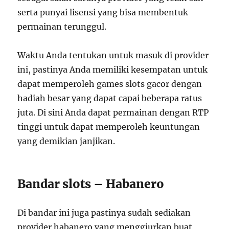
serta punyai lisensi yang bisa membentuk
permainan terunggul.
Waktu Anda tentukan untuk masuk di provider
ini, pastinya Anda memiliki kesempatan untuk
dapat memperoleh games slots gacor dengan
hadiah besar yang dapat capai beberapa ratus
juta. Di sini Anda dapat permainan dengan RTP
tinggi untuk dapat memperoleh keuntungan
yang demikian janjikan.
Bandar slots – Habanero
Di bandar ini juga pastinya sudah sediakan
provider habanero yang menggiurkan buat