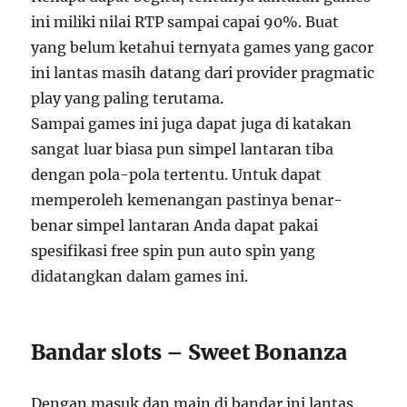
ini miliki nilai RTP sampai capai 90%. Buat
yang belum ketahui ternyata games yang gacor
ini lantas masih datang dari provider pragmatic
play yang paling terutama.
Sampai games ini juga dapat juga di katakan
sangat luar biasa pun simpel lantaran tiba
dengan pola-pola tertentu. Untuk dapat
memperoleh kemenangan pastinya benar-
benar simpel lantaran Anda dapat pakai
spesifikasi free spin pun auto spin yang
didatangkan dalam games ini.
Bandar slots – Sweet Bonanza
Dengan masuk dan main di bandar ini lantas