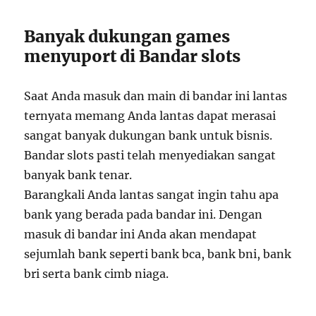
Banyak dukungan games
menyuport di Bandar slots
Saat Anda masuk dan main di bandar ini lantas
ternyata memang Anda lantas dapat merasai
sangat banyak dukungan bank untuk bisnis.
Bandar slots pasti telah menyediakan sangat
banyak bank tenar.
Barangkali Anda lantas sangat ingin tahu apa
bank yang berada pada bandar ini. Dengan
masuk di bandar ini Anda akan mendapat
sejumlah bank seperti bank bca, bank bni, bank
bri serta bank cimb niaga.