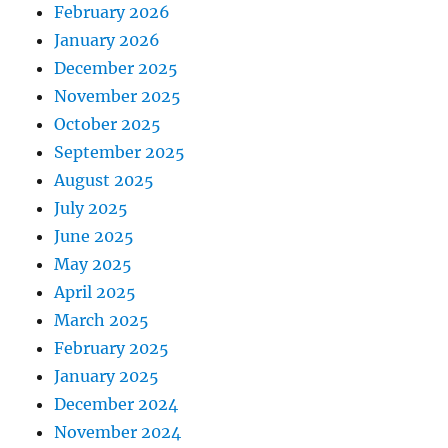
February 2026
January 2026
December 2025
November 2025
October 2025
September 2025
August 2025
July 2025
June 2025
May 2025
April 2025
March 2025
February 2025
January 2025
December 2024
November 2024