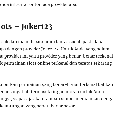
nda ini serta tonton ada provider apa:
lots – Joker123
uk dan main di bandar ini lantas sudah pasti dapat
pa dengan provider Joker123. Untuk Anda yang belum
u provider ini yaitu provider yang benar-benar terkenal
permainan slots online terkenal dan teratas sekarang
sebutkan permainan yang benar-benar terkenal bahkan
benar sangatlah termasuk ringan murah untuk Anda
ingga, siapa saja akan tambah simpel memainkan deng
 keuntungan yang benar-benar besar.