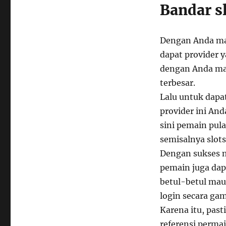
Bandar s
Dengan Anda masu
dapat provider y
dengan Anda mas
terbesar.
Lalu untuk dapa
provider ini And
sini pemain pul
semisalnya slots
Dengan sukses 
pemain juga dap
betul-betul mau
login secara ga
Karena itu, pas
referensi permai