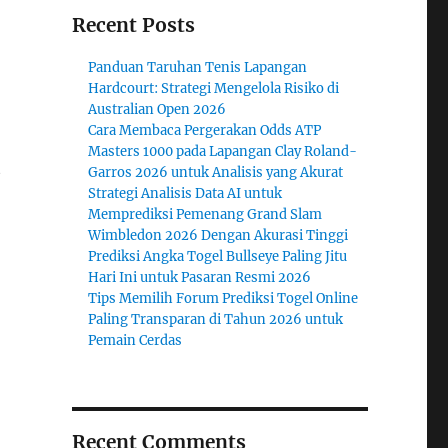
Recent Posts
Panduan Taruhan Tenis Lapangan
Hardcourt: Strategi Mengelola Risiko di
Australian Open 2026
Cara Membaca Pergerakan Odds ATP
Masters 1000 pada Lapangan Clay Roland-
t
Garros 2026 untuk Analisis yang Akurat
Strategi Analisis Data AI untuk
Memprediksi Pemenang Grand Slam
Wimbledon 2026 Dengan Akurasi Tinggi
Prediksi Angka Togel Bullseye Paling Jitu
Hari Ini untuk Pasaran Resmi 2026
Tips Memilih Forum Prediksi Togel Online
Paling Transparan di Tahun 2026 untuk
Pemain Cerdas
Recent Comments