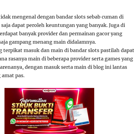
 tidak mengenal dengan bandar slots sebab cuman di
a saja dapat peroleh keuntungan yang banyak. Juga di
 terdapat banyak provider dan permainan gacor yang
saja gampang menang main didalamnya.
 terpikat masuk dan main di bandar slots pastilah dapa
na rasanya main di beberapa provider serta games yang
arenanya, dengan masuk serta main di blog ini lantas
 amat pas.