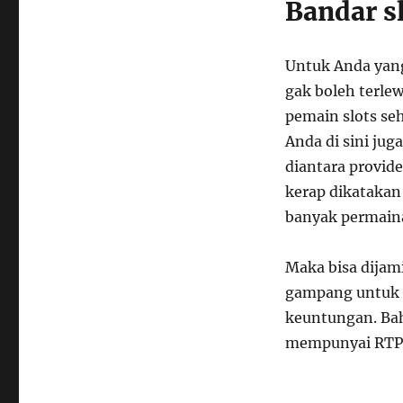
Bandar s
Untuk Anda yang
gak boleh terle
pemain slots seh
Anda di sini juga
diantara provide
kerap dikatakan
banyak permain
Maka bisa dijam
gampang untuk 
keuntungan. Bah
mempunyai RTP 