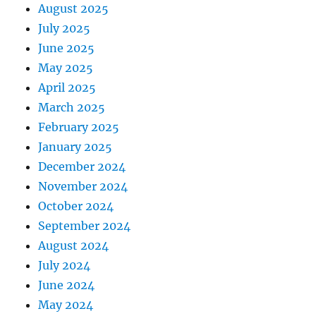
August 2025
July 2025
June 2025
May 2025
April 2025
March 2025
February 2025
January 2025
December 2024
November 2024
October 2024
September 2024
August 2024
July 2024
June 2024
May 2024