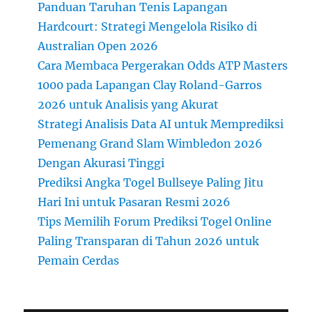
Panduan Taruhan Tenis Lapangan
Hardcourt: Strategi Mengelola Risiko di
Australian Open 2026
Cara Membaca Pergerakan Odds ATP Masters
1000 pada Lapangan Clay Roland-Garros
2026 untuk Analisis yang Akurat
Strategi Analisis Data AI untuk Memprediksi
Pemenang Grand Slam Wimbledon 2026
Dengan Akurasi Tinggi
Prediksi Angka Togel Bullseye Paling Jitu
Hari Ini untuk Pasaran Resmi 2026
Tips Memilih Forum Prediksi Togel Online
Paling Transparan di Tahun 2026 untuk
Pemain Cerdas