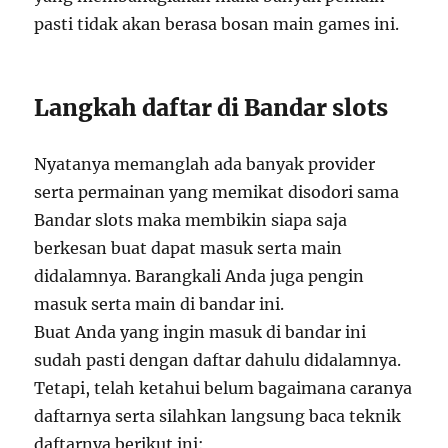
pasti tidak akan berasa bosan main games ini.
Langkah daftar di Bandar slots
Nyatanya memanglah ada banyak provider
serta permainan yang memikat disodori sama
Bandar slots maka membikin siapa saja
berkesan buat dapat masuk serta main
didalamnya. Barangkali Anda juga pengin
masuk serta main di bandar ini.
Buat Anda yang ingin masuk di bandar ini
sudah pasti dengan daftar dahulu didalamnya.
Tetapi, telah ketahui belum bagaimana caranya
daftarnya serta silahkan langsung baca teknik
daftarnya berikut ini: