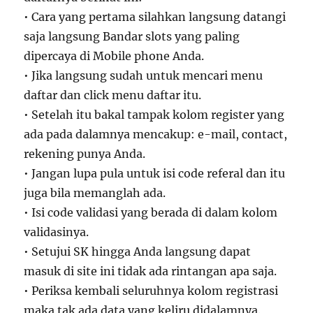
• Cara yang pertama silahkan langsung datangi
saja langsung Bandar slots yang paling
dipercaya di Mobile phone Anda.
• Jika langsung sudah untuk mencari menu
daftar dan click menu daftar itu.
• Setelah itu bakal tampak kolom register yang
ada pada dalamnya mencakup: e-mail, contact,
rekening punya Anda.
• Jangan lupa pula untuk isi code referal dan itu
juga bila memanglah ada.
• Isi code validasi yang berada di dalam kolom
validasinya.
• Setujui SK hingga Anda langsung dapat
masuk di site ini tidak ada rintangan apa saja.
• Periksa kembali seluruhnya kolom registrasi
maka tak ada data yang keliru didalamnya.