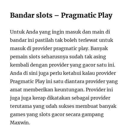
Bandar slots – Pragmatic Play
Untuk Anda yang ingin masuk dan main di
bandar ini pastilah tak boleh terlewat untuk
masuk di provider pragmatic play. Banyak
pemain slots seharusnya sudah tak asing
kembali dengan provider yang gacor satu ini.
Anda di sini juga perlu ketahui kalau provider
Pragmatic Play ini satu diantara provider yang
amat memberikan keuntungan. Provider ini
juga juga kerap dikatakan sebagai provider
terutama yang udah sukses membuat banyak
games yang slots gacor secara gampang
Maxwin.