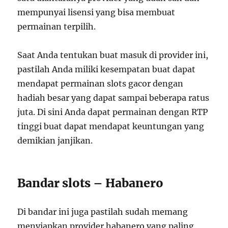
mempunyai lisensi yang bisa membuat
permainan terpilih.
Saat Anda tentukan buat masuk di provider ini,
pastilah Anda miliki kesempatan buat dapat
mendapat permainan slots gacor dengan
hadiah besar yang dapat sampai beberapa ratus
juta. Di sini Anda dapat permainan dengan RTP
tinggi buat dapat mendapat keuntungan yang
demikian janjikan.
Bandar slots – Habanero
Di bandar ini juga pastilah sudah memang
menyiapkan provider habanero yang paling