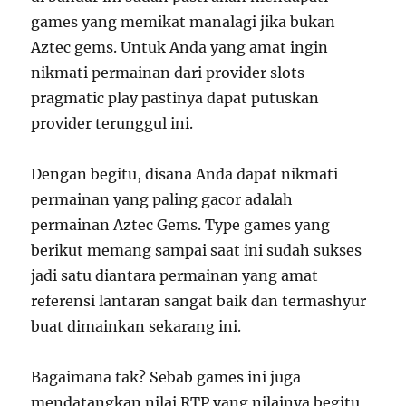
games yang memikat manalagi jika bukan
Aztec gems. Untuk Anda yang amat ingin
nikmati permainan dari provider slots
pragmatic play pastinya dapat putuskan
provider terunggul ini.
Dengan begitu, disana Anda dapat nikmati
permainan yang paling gacor adalah
permainan Aztec Gems. Type games yang
berikut memang sampai saat ini sudah sukses
jadi satu diantara permainan yang amat
referensi lantaran sangat baik dan termashyur
buat dimainkan sekarang ini.
Bagaimana tak? Sebab games ini juga
mendatangkan nilai RTP yang nilainya begitu