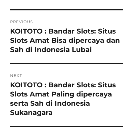
Post
PREVIOUS
navigation
KOITOTO : Bandar Slots: Situs
Previous
post:
Slots Amat Bisa dipercaya dan
Sah di Indonesia Lubai
NEXT
KOITOTO : Bandar Slots: Situs
Next
post:
Slots Amat Paling dipercaya
serta Sah di Indonesia
Sukanagara