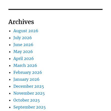
Archives
August 2026
July 2026
June 2026
May 2026
April 2026
March 2026
February 2026
January 2026
December 2025
November 2025
October 2025
September 2025