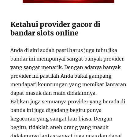
Ketahui provider gacor di
bandar slots online
Anda di sini sudah pasti harus juga tahu jika
bandar ini mempunyai sangat banyak provider
yang sangat menarik. Dengan adanya banyak
provider ini pastilah Anda bakal gampang
mendapati keuntungan yang memikat lantaran
dapat masuk dan main didalamnya.
Bahkan juga semuanya provider yang berada di
banda ini juga digadang begitu punya
kegacoran yang sangat luar biasa. Dengan
begitu, tidaklah aneh orang yang masuk
didalamnya lantas sangat juga puas dan dapat