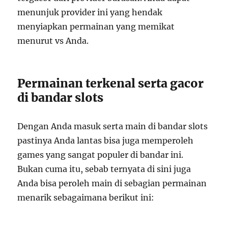
menunjuk provider ini yang hendak
menyiapkan permainan yang memikat
menurut vs Anda.
Permainan terkenal serta gacor
di bandar slots
Dengan Anda masuk serta main di bandar slots
pastinya Anda lantas bisa juga memperoleh
games yang sangat populer di bandar ini.
Bukan cuma itu, sebab ternyata di sini juga
Anda bisa peroleh main di sebagian permainan
menarik sebagaimana berikut ini: