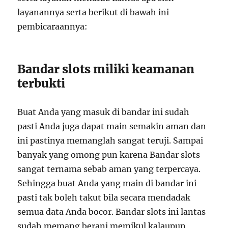
layanannya serta berikut di bawah ini
pembicaraannya:
Bandar slots miliki keamanan
terbukti
Buat Anda yang masuk di bandar ini sudah
pasti Anda juga dapat main semakin aman dan
ini pastinya memanglah sangat teruji. Sampai
banyak yang omong pun karena Bandar slots
sangat ternama sebab aman yang terpercaya.
Sehingga buat Anda yang main di bandar ini
pasti tak boleh takut bila secara mendadak
semua data Anda bocor. Bandar slots ini lantas
sudah memang berani memikul kalaupun