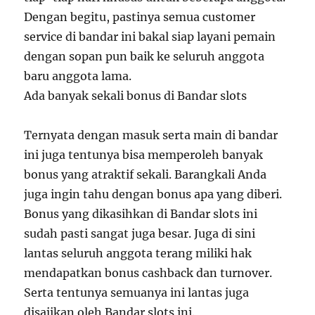
Dengan begitu, pastinya semua customer
service di bandar ini bakal siap layani pemain
dengan sopan pun baik ke seluruh anggota
baru anggota lama.
Ada banyak sekali bonus di Bandar slots
Ternyata dengan masuk serta main di bandar
ini juga tentunya bisa memperoleh banyak
bonus yang atraktif sekali. Barangkali Anda
juga ingin tahu dengan bonus apa yang diberi.
Bonus yang dikasihkan di Bandar slots ini
sudah pasti sangat juga besar. Juga di sini
lantas seluruh anggota terang miliki hak
mendapatkan bonus cashback dan turnover.
Serta tentunya semuanya ini lantas juga
disajikan oleh Bandar slots ini.