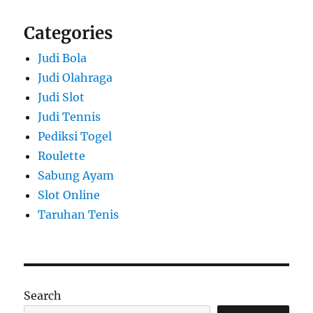
Categories
Judi Bola
Judi Olahraga
Judi Slot
Judi Tennis
Pediksi Togel
Roulette
Sabung Ayam
Slot Online
Taruhan Tenis
Search