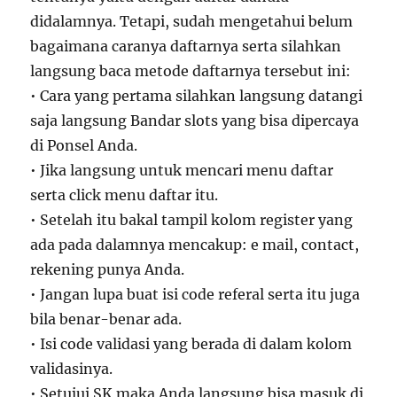
didalamnya. Tetapi, sudah mengetahui belum
bagaimana caranya daftarnya serta silahkan
langsung baca metode daftarnya tersebut ini:
• Cara yang pertama silahkan langsung datangi
saja langsung Bandar slots yang bisa dipercaya
di Ponsel Anda.
• Jika langsung untuk mencari menu daftar
serta click menu daftar itu.
• Setelah itu bakal tampil kolom register yang
ada pada dalamnya mencakup: e mail, contact,
rekening punya Anda.
• Jangan lupa buat isi code referal serta itu juga
bila benar-benar ada.
• Isi code validasi yang berada di dalam kolom
validasinya.
• Setujui SK maka Anda langsung bisa masuk di