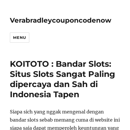
Verabradleycouponcodenow
MENU
KOITOTO : Bandar Slots:
Situs Slots Sangat Paling
dipercaya dan Sah di
Indonesia Tapen
Siapa sich yang nggak mengenal dengan
bandar slots sebab memang cuma di website ini
siapa saja dapat memperoleh keuntungan yang