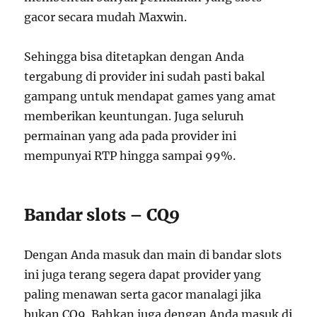
gacor secara mudah Maxwin.
Sehingga bisa ditetapkan dengan Anda
tergabung di provider ini sudah pasti bakal
gampang untuk mendapat games yang amat
memberikan keuntungan. Juga seluruh
permainan yang ada pada provider ini
mempunyai RTP hingga sampai 99%.
Bandar slots – CQ9
Dengan Anda masuk dan main di bandar slots
ini juga terang segera dapat provider yang
paling menawan serta gacor manalagi jika
bukan CQ9. Bahkan juga dengan Anda masuk di