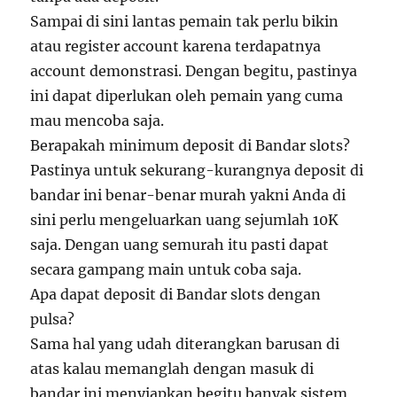
Sampai di sini lantas pemain tak perlu bikin
atau register account karena terdapatnya
account demonstrasi. Dengan begitu, pastinya
ini dapat diperlukan oleh pemain yang cuma
mau mencoba saja.
Berapakah minimum deposit di Bandar slots?
Pastinya untuk sekurang-kurangnya deposit di
bandar ini benar-benar murah yakni Anda di
sini perlu mengeluarkan uang sejumlah 10K
saja. Dengan uang semurah itu pasti dapat
secara gampang main untuk coba saja.
Apa dapat deposit di Bandar slots dengan
pulsa?
Sama hal yang udah diterangkan barusan di
atas kalau memanglah dengan masuk di
bandar ini menyiapkan begitu banyak sistem