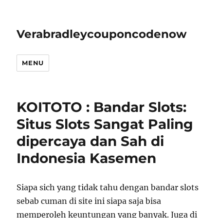
Verabradleycouponcodenow
MENU
KOITOTO : Bandar Slots:
Situs Slots Sangat Paling
dipercaya dan Sah di
Indonesia Kasemen
Siapa sich yang tidak tahu dengan bandar slots
sebab cuman di site ini siapa saja bisa
memperoleh keuntungan yang banyak. Juga di