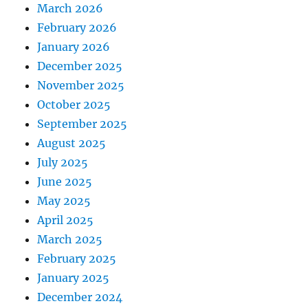
March 2026
February 2026
January 2026
December 2025
November 2025
October 2025
September 2025
August 2025
July 2025
June 2025
May 2025
April 2025
March 2025
February 2025
January 2025
December 2024