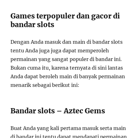
Games terpopuler dan gacor di
bandar slots
Dengan Anda masuk dan main di bandar slots
tentu Anda juga juga dapat memperoleh
permainan yang sangat populer di bandar ini.
Bukan cuma itu, karena ternyata di sini lantas
Anda dapat beroleh main di banyak permainan
menarik sebagai berikut ini:
Bandar slots – Aztec Gems
Buat Anda yang kali pertama masuk serta main
di bandar ini tentu dapat mendapati permainan