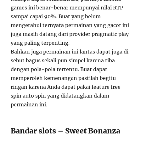
games ini benar-benar mempunyai nilai RTP
sampai capai 90%. Buat yang belum
mengetahui ternyata permainan yang gacor ini
juga masih datang dari provider pragmatic play
yang paling terpenting.
Bahkan juga permainan ini lantas dapat juga di
sebut bagus sekali pun simpel karena tiba
dengan pola-pola tertentu. Buat dapat
memperoleh kemenangan pastilah begitu
ringan karena Anda dapat pakai feature free
spin auto spin yang didatangkan dalam
permainan ini.
Bandar slots – Sweet Bonanza