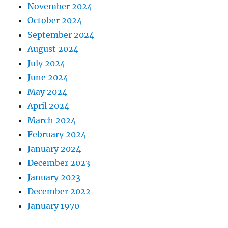
November 2024
October 2024
September 2024
August 2024
July 2024
June 2024
May 2024
April 2024
March 2024
February 2024
January 2024
December 2023
January 2023
December 2022
January 1970