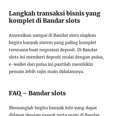
Langkah transaksi bisnis yang
komplet di Bandar slots
Asumsikan sampai di Bandar slots siapkan
begitu banyak sistem yang paling komplet
terutama buat negosiasi deposit. Di Bandar
slots ini memberi deposit mulai dengan pulsa,
e-wallet dan pulsa ini pastilah membikin
pemain lebih rajin main didalamnya.
FAQ – Bandar slots
Memanglah begitu banyak info yang dapat
didapat dengan masuk serta main di Bandar