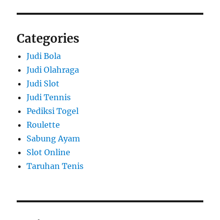
Categories
Judi Bola
Judi Olahraga
Judi Slot
Judi Tennis
Pediksi Togel
Roulette
Sabung Ayam
Slot Online
Taruhan Tenis