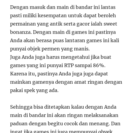
Dengan masuk dan main di bandar ini lantas
pasti miliki kesempatan untuk dapat beroleh
permainan yang antik serta gacor ialah sweet
bonanza. Dengan main di games ini pastinya
Anda akan berasa puas lantaran games ini kali
punyai objek permen yang manis.
Juga Anda juga harus mengetahui jika buat
games yang ini punyai RTP sampai 86%.
Karena itu, pastinya Anda juga juga dapat
mainkan gamenya dengan amat ringan dengan
pakai spek yang ada.
Sehingga bisa ditetapkan kalau dengan Anda
main di bandar ini akan ringan melaksanakan
paduan dengan begitu cocok dan menang. Dan
ingat jika games ini juga mempunyai obyek