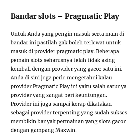
Bandar slots – Pragmatic Play
Untuk Anda yang pengin masuk serta main di
bandar ini pastilah gak boleh terlewat untuk
masuk di provider pragmatic play. Beberapa
pemain slots seharusnya telah tidak asing
kembali dengan provider yang gacor satu ini.
Anda di sini juga perlu mengetahui kalau
provider Pragmatic Play ini yaitu salah satunya
provider yang sangat beri keuntungan.
Provider ini juga sampai kerap dikatakan
sebagai provider terpenting yang sudah sukses
membikin banyak permainan yang slots gacor
dengan gampang Maxwin.