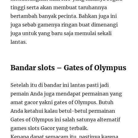
tinggi serta akan membuat taruhannya
bertambah banyak pecinta. Bahkan juga ini
juga sebab gamenya ringan buat dimenangi
juga untuk yang baru saja memulai sekali
lantas.
Bandar slots – Gates of Olympus
Setelah itu di bandar ini lantas pasti jadi
pemain Anda juga mendapat permainan yang
amat gacor yakni gates of Olympus. Butuh
Anda ketahui kalau betul-betul permainan
Gates of Olympus ini salah satunya alternatif
games slots Gacor yang terbaik.
Kenapa dapat semacam itu, pastinya karena