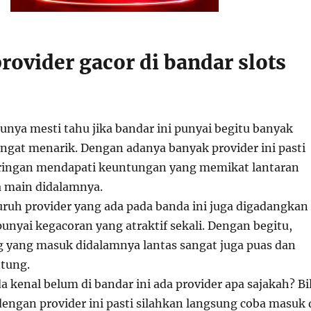
rovider gacor di bandar slots
tunya mesti tahu jika bandar ini punyai begitu banyak
angat menarik. Dengan adanya banyak provider ini pasti
 ringan mendapati keuntungan yang memikat lantaran
a main didalamnya.
uruh provider yang ada pada banda ini juga digadangkan
nyai kegacoran yang atraktif sekali. Dengan begitu,
g yang masuk didalamnya lantas sangat juga puas dan
tung.
a kenal belum di bandar ini ada provider apa sajakah? Bi
dengan provider ini pasti silahkan langsung coba masuk 