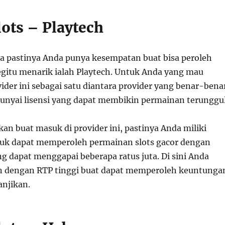
lots – Playtech
uga pastinya Anda punya kesempatan buat bisa peroleh
egitu menarik ialah Playtech. Untuk Anda yang mau
vider ini sebagai satu diantara provider yang benar-bena
 punyai lisensi yang dapat membikin permainan terunggul
an buat masuk di provider ini, pastinya Anda miliki
uk dapat memperoleh permainan slots gacor dengan
g dapat menggapai beberapa ratus juta. Di sini Anda
n dengan RTP tinggi buat dapat memperoleh keuntunga
anjikan.