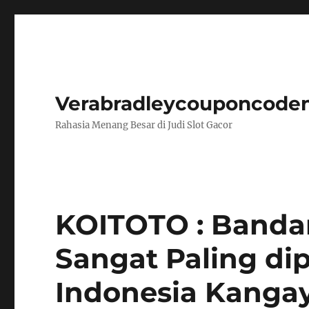
Verabradleycouponcode
Rahasia Menang Besar di Judi Slot Gacor
KOITOTO : Bandar 
Sangat Paling di
Indonesia Kanga