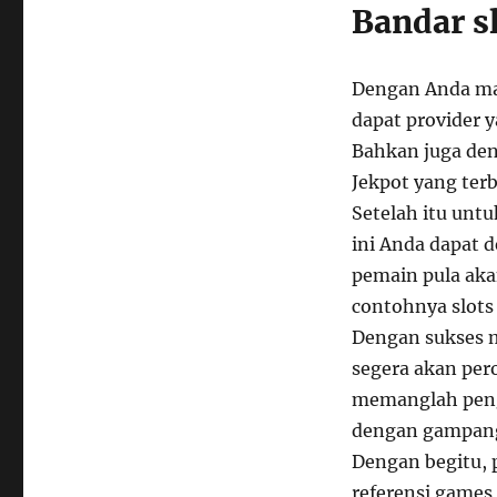
Bandar s
Dengan Anda mas
dapat provider y
Bahkan juga den
Jekpot yang terb
Setelah itu unt
ini Anda dapat d
pemain pula ak
contohnya slots 
Dengan sukses 
segera akan per
memanglah pengi
dengan gampan
Dengan begitu, 
referensi games 