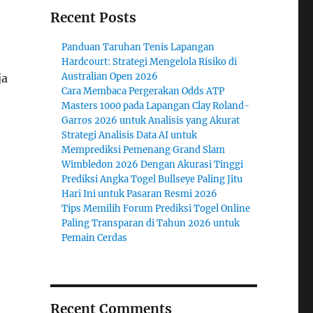
Recent Posts
Panduan Taruhan Tenis Lapangan
Hardcourt: Strategi Mengelola Risiko di
Australian Open 2026
ja
Cara Membaca Pergerakan Odds ATP
Masters 1000 pada Lapangan Clay Roland-
Garros 2026 untuk Analisis yang Akurat
Strategi Analisis Data AI untuk
Memprediksi Pemenang Grand Slam
Wimbledon 2026 Dengan Akurasi Tinggi
Prediksi Angka Togel Bullseye Paling Jitu
Hari Ini untuk Pasaran Resmi 2026
Tips Memilih Forum Prediksi Togel Online
Paling Transparan di Tahun 2026 untuk
Pemain Cerdas
Recent Comments