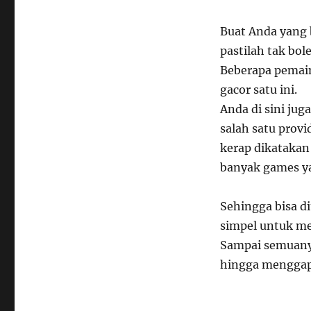
Buat Anda yang 
pastilah tak bol
Beberapa pemain
gacor satu ini.
Anda di sini jug
salah satu provi
kerap dikatakan
banyak games ya
Sehingga bisa d
simpel untuk m
Sampai semuanya
hingga menggap