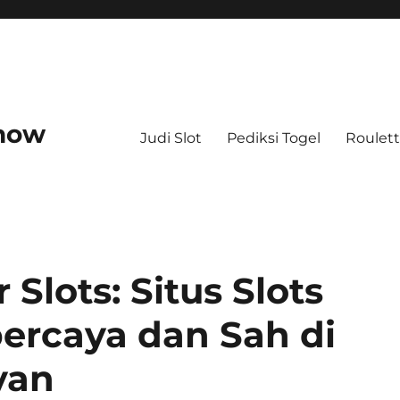
now
Judi Slot
Pediksi Togel
Roulet
Slots: Situs Slots
percaya dan Sah di
yan