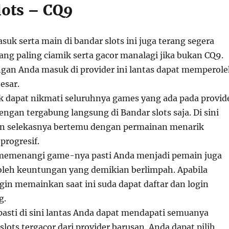
lots – CQ9
uk serta main di bandar slots ini juga terang segera
ang paling ciamik serta gacor manalagi jika bukan CQ9.
gan Anda masuk di provider ini lantas dapat memperol
esar.
uk dapat nikmati seluruhnya games yang ada pada provid
engan tergabung langsung di Bandar slots saja. Di sini
an selekasnya bertemu dengan permainan menarik
progresif.
memenangi game-nya pasti Anda menjadi pemain juga
oleh keuntungan yang demikian berlimpah. Apabila
n memainkan saat ini suda dapat daftar dan login
g.
pasti di sini lantas Anda dapat mendapati semuanya
slots tergacor dari provider barusan. Anda dapat pilih