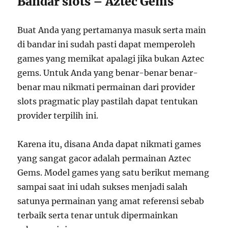
Bandar slots – Aztec Gems
Buat Anda yang pertamanya masuk serta main
di bandar ini sudah pasti dapat memperoleh
games yang memikat apalagi jika bukan Aztec
gems. Untuk Anda yang benar-benar benar-
benar mau nikmati permainan dari provider
slots pragmatic play pastilah dapat tentukan
provider terpilih ini.
Karena itu, disana Anda dapat nikmati games
yang sangat gacor adalah permainan Aztec
Gems. Model games yang satu berikut memang
sampai saat ini udah sukses menjadi salah
satunya permainan yang amat referensi sebab
terbaik serta tenar untuk dipermainkan