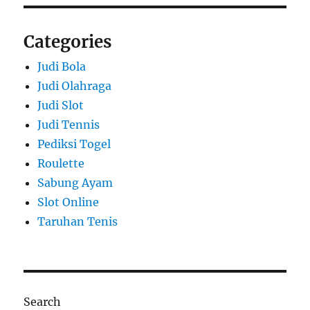
Categories
Judi Bola
Judi Olahraga
Judi Slot
Judi Tennis
Pediksi Togel
Roulette
Sabung Ayam
Slot Online
Taruhan Tenis
Search