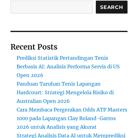
SEARCH
Recent Posts
Prediksi Statistik Pertandingan Tenis
Berbasis AI: Analisis Performa Servis di US
Open 2026
Panduan Taruhan Tenis Lapangan
Hardcourt: Strategi Mengelola Risiko di
Australian Open 2026
Cara Membaca Pergerakan Odds ATP Masters
1000 pada Lapangan Clay Roland-Garros
2026 untuk Analisis yang Akurat
Strategi Analisis Data AI untuk Memprediksi