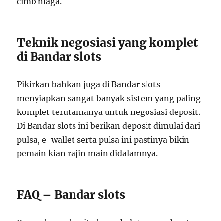
cimb niaga.
Teknik negosiasi yang komplet
di Bandar slots
Pikirkan bahkan juga di Bandar slots
menyiapkan sangat banyak sistem yang paling
komplet terutamanya untuk negosiasi deposit.
Di Bandar slots ini berikan deposit dimulai dari
pulsa, e-wallet serta pulsa ini pastinya bikin
pemain kian rajin main didalamnya.
FAQ – Bandar slots