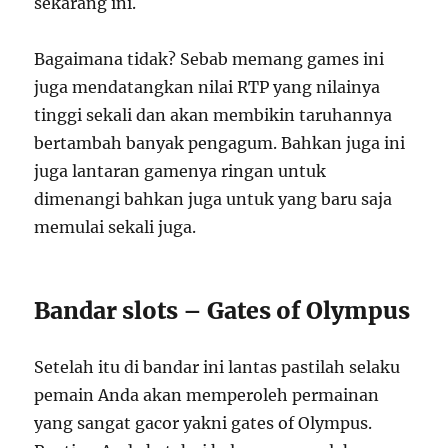
sekarang ini.
Bagaimana tidak? Sebab memang games ini
juga mendatangkan nilai RTP yang nilainya
tinggi sekali dan akan membikin taruhannya
bertambah banyak pengagum. Bahkan juga ini
juga lantaran gamenya ringan untuk
dimenangi bahkan juga untuk yang baru saja
memulai sekali juga.
Bandar slots – Gates of Olympus
Setelah itu di bandar ini lantas pastilah selaku
pemain Anda akan memperoleh permainan
yang sangat gacor yakni gates of Olympus.