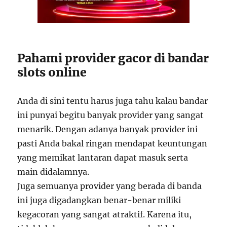
Pahami provider gacor di bandar
slots online
Anda di sini tentu harus juga tahu kalau bandar
ini punyai begitu banyak provider yang sangat
menarik. Dengan adanya banyak provider ini
pasti Anda bakal ringan mendapat keuntungan
yang memikat lantaran dapat masuk serta
main didalamnya.
Juga semuanya provider yang berada di banda
ini juga digadangkan benar-benar miliki
kegacoran yang sangat atraktif. Karena itu,