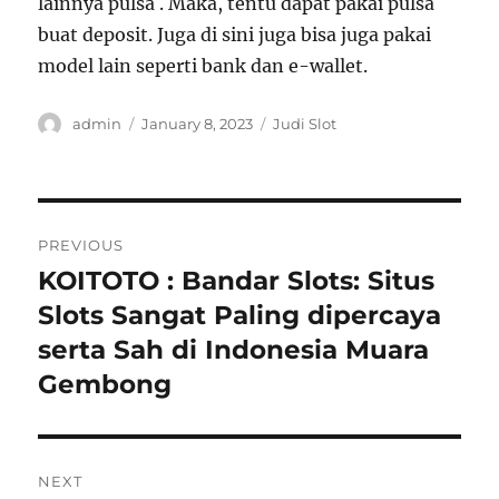
lainnya pulsa . Maka, tentu dapat pakai pulsa
buat deposit. Juga di sini juga bisa juga pakai
model lain seperti bank dan e-wallet.
Author
Posted
Categories
admin
January 8, 2023
Judi Slot
on
Post
PREVIOUS
navigation
KOITOTO : Bandar Slots: Situs
Previous
post:
Slots Sangat Paling dipercaya
serta Sah di Indonesia Muara
Gembong
NEXT