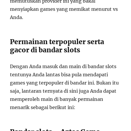
memutuskan provider ini yang bakal
menyiapkan games yang memikat menurut vs
Anda.
Permainan terpopuler serta
gacor di bandar slots
Dengan Anda masuk dan main di bandar slots
tentunya Anda lantas bisa pula mendapati
games yang terpopuler di bandar ini. Bukan itu
saja, lantaran ternyata di sini juga Anda dapat
memperoleh main di banyak permainan
menarik sebagai berikut ini: