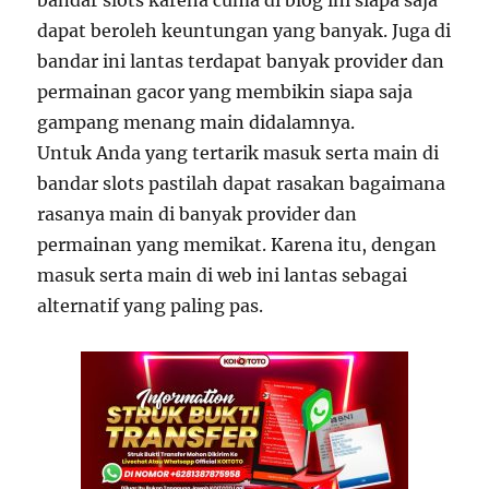
bandar slots karena cuma di blog ini siapa saja
dapat beroleh keuntungan yang banyak. Juga di
bandar ini lantas terdapat banyak provider dan
permainan gacor yang membikin siapa saja
gampang menang main didalamnya.
Untuk Anda yang tertarik masuk serta main di
bandar slots pastilah dapat rasakan bagaimana
rasanya main di banyak provider dan
permainan yang memikat. Karena itu, dengan
masuk serta main di web ini lantas sebagai
alternatif yang paling pas.