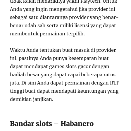
tidak kalah menariknya yakni Playtech. Untuk
Anda yang ingin mengetahui jika provider ini
sebagai satu diantaranya provider yang benar-
benar udah sah serta miliki lisensi yang dapat
membentuk permainan terpilih.
Waktu Anda tentukan buat masuk di provider
ini, pastinya Anda punya kesempatan buat
dapat mendapat games slots gacor dengan
hadiah besar yang dapat capai beberapa ratus
juta. Di sini Anda dapat permainan dengan RTP
tinggi buat dapat mendapati keuntungan yang
demikian janjikan.
Bandar slots – Habanero