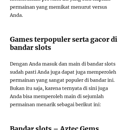
permainan yang memikat menurut versus
Anda.
Games terpopuler serta gacor di
bandar slots
Dengan Anda masuk dan main di bandar slots
sudah pasti Anda juga dapat juga memperoleh
permainan yang sangat populer di bandar ini.
Bukan itu saja, karena ternyata di sini juga
Anda bisa memperoleh main di sejumlah
permainan menarik sebagai berikut ini:
Bandar slots – Aztec Gems