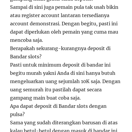
Sampai di sini juga pemain pula tak usah bikin
atau register account lantaran tersedianya
account demonstrasi. Dengan begitu, pasti ini
dapat diperlukan oleh pemain yang cuma mau
mencoba saja.
Berapakah sekurang-kurangnya deposit di
Bandar slots?
Pasti untuk minimum deposit di bandar ini
begitu murah yakni Anda di sini hanya butuh
mengeluarkan uang sejumlah 10K saja. Dengan
uang semurah itu pastilah dapat secara
gampang main buat coba saja.
Apa dapat deposit di Bandar slots dengan
pulsa?
Sama yang sudah diterangkan barusan di atas
kalau betul-betul dengan masuk di bandar ini