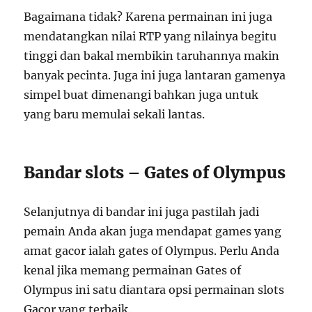
Bagaimana tidak? Karena permainan ini juga
mendatangkan nilai RTP yang nilainya begitu
tinggi dan bakal membikin taruhannya makin
banyak pecinta. Juga ini juga lantaran gamenya
simpel buat dimenangi bahkan juga untuk
yang baru memulai sekali lantas.
Bandar slots – Gates of Olympus
Selanjutnya di bandar ini juga pastilah jadi
pemain Anda akan juga mendapat games yang
amat gacor ialah gates of Olympus. Perlu Anda
kenal jika memang permainan Gates of
Olympus ini satu diantara opsi permainan slots
Gacor yang terbaik.