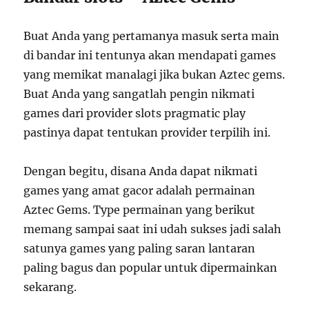
Buat Anda yang pertamanya masuk serta main
di bandar ini tentunya akan mendapati games
yang memikat manalagi jika bukan Aztec gems.
Buat Anda yang sangatlah pengin nikmati
games dari provider slots pragmatic play
pastinya dapat tentukan provider terpilih ini.
Dengan begitu, disana Anda dapat nikmati
games yang amat gacor adalah permainan
Aztec Gems. Type permainan yang berikut
memang sampai saat ini udah sukses jadi salah
satunya games yang paling saran lantaran
paling bagus dan popular untuk dipermainkan
sekarang.