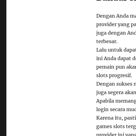
Dengan Anda mas
provider yang p
juga dengan Anda
terbesar.
Lalu untuk dapa
ini Anda dapat d
pemain pun aka
slots progresif.
Dengan sukses 
juga segera ak
Apabila memang
login secara mu
Karena itu, past
games slots ter
provider ini ya