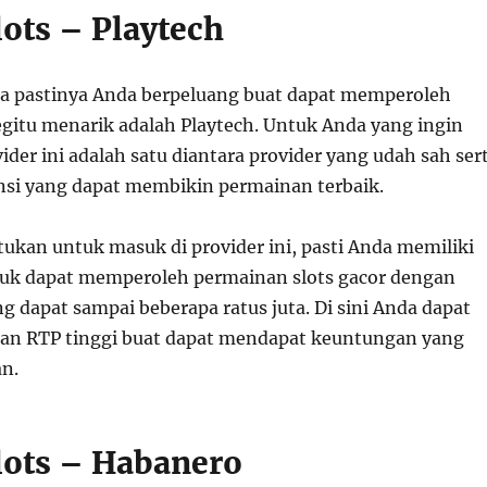
lots – Playtech
uga pastinya Anda berpeluang buat dapat memperoleh
egitu menarik adalah Playtech. Untuk Anda yang ingin
vider ini adalah satu diantara provider yang udah sah ser
si yang dapat membikin permainan terbaik.
ukan untuk masuk di provider ini, pasti Anda memiliki
uk dapat memperoleh permainan slots gacor dengan
g dapat sampai beberapa ratus juta. Di sini Anda dapat
an RTP tinggi buat dapat mendapat keuntungan yang
an.
lots – Habanero