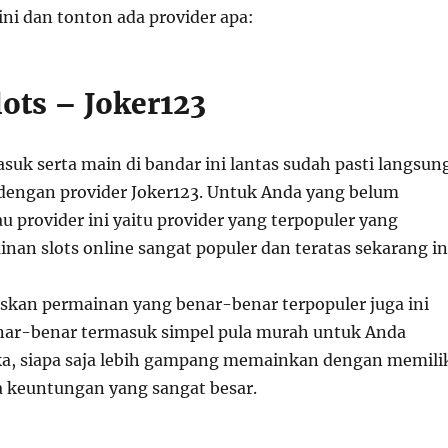
ni dan tonton ada provider apa:
lots – Joker123
uk serta main di bandar ini lantas sudah pasti langsun
 dengan provider Joker123. Untuk Anda yang belum
 provider ini yaitu provider yang terpopuler yang
an slots online sangat populer dan teratas sekarang in
laskan permainan yang benar-benar terpopuler juga ini
nar-benar termasuk simpel pula murah untuk Anda
a, siapa saja lebih gampang memainkan dengan memili
 keuntungan yang sangat besar.