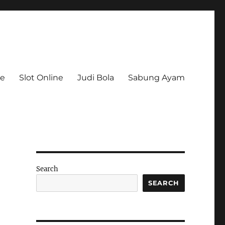
te
Slot Online
Judi Bola
Sabung Ayam
Search
SEARCH