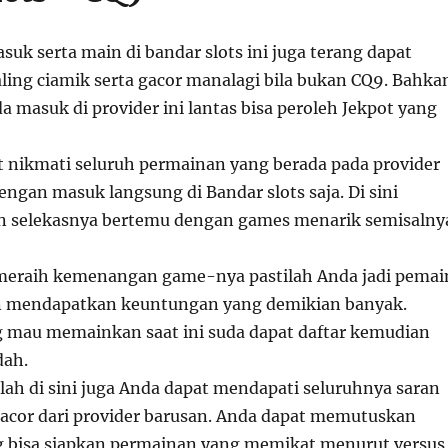
uk serta main di bandar slots ini juga terang dapat
aling ciamik serta gacor manalagi bila bukan CQ9. Bahka
 masuk di provider ini lantas bisa peroleh Jekpot yang
t nikmati seluruh permainan yang berada pada provider
engan masuk langsung di Bandar slots saja. Di sini
n selekasnya bertemu dengan games menarik semisalny
meraih kemenangan game-nya pastilah Anda jadi pemai
an mendapatkan keuntungan yang demikian banyak.
 mau memainkan saat ini suda dapat daftar kemudian
dah.
ilah di sini juga Anda dapat mendapati seluruhnya saran
gacor dari provider barusan. Anda dapat memutuskan
ng bisa siapkan permainan yang memikat menurut versus