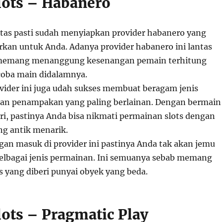
lots – Habanero
antas pasti sudah menyiapkan provider habanero yang
kan untuk Anda. Adanya provider habanero ini lantas
 memang menanggung kesenangan pemain terhitung
oba main didalamnya.
vider ini juga udah sukses membuat beragam jenis
an penampakan yang paling berlainan. Dengan bermain
ari, pastinya Anda bisa nikmati permainan slots dengan
g antik menarik.
an masuk di provider ini pastinya Anda tak akan jemu
elbagai jenis permainan. Ini semuanya sebab memang
yang diberi punyai obyek yang beda.
lots – Pragmatic Play