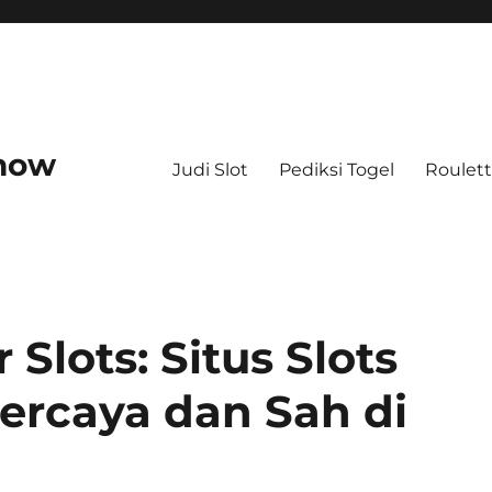
now
Judi Slot
Pediksi Togel
Roulet
Slots: Situs Slots
ercaya dan Sah di