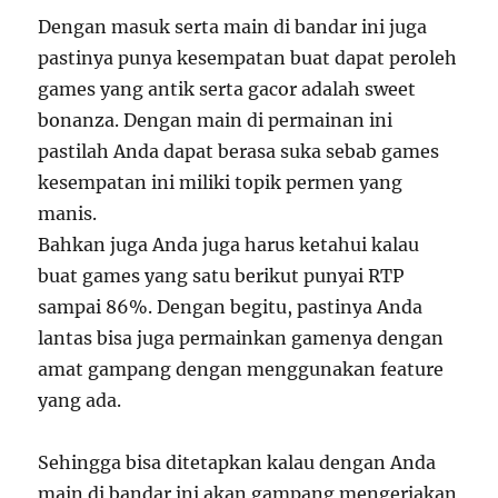
Dengan masuk serta main di bandar ini juga
pastinya punya kesempatan buat dapat peroleh
games yang antik serta gacor adalah sweet
bonanza. Dengan main di permainan ini
pastilah Anda dapat berasa suka sebab games
kesempatan ini miliki topik permen yang
manis.
Bahkan juga Anda juga harus ketahui kalau
buat games yang satu berikut punyai RTP
sampai 86%. Dengan begitu, pastinya Anda
lantas bisa juga permainkan gamenya dengan
amat gampang dengan menggunakan feature
yang ada.
Sehingga bisa ditetapkan kalau dengan Anda
main di bandar ini akan gampang mengerjakan