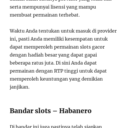
serta mempunyai lisensi yang mampu
membuat permainan terhebat.
Waktu Anda tentukan untuk masuk di provider
ini, pasti Anda memiliki kesempatan untuk
dapat memperoleh permainan slots gacor
dengan hadiah besar yang dapat gapai
beberapa ratus juta. Di sini Anda dapat
permainan dengan RTP tinggi untuk dapat
memperoleh keuntungan yang demikian
janjikan.
Bandar slots – Habanero
Di bandar ini juga pastinya telah siapkan