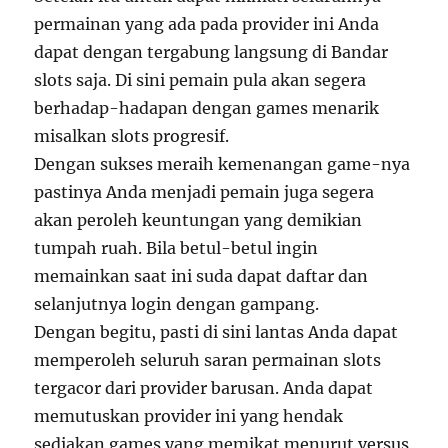
permainan yang ada pada provider ini Anda
dapat dengan tergabung langsung di Bandar
slots saja. Di sini pemain pula akan segera
berhadap-hadapan dengan games menarik
misalkan slots progresif.
Dengan sukses meraih kemenangan game-nya
pastinya Anda menjadi pemain juga segera
akan peroleh keuntungan yang demikian
tumpah ruah. Bila betul-betul ingin
memainkan saat ini suda dapat daftar dan
selanjutnya login dengan gampang.
Dengan begitu, pasti di sini lantas Anda dapat
memperoleh seluruh saran permainan slots
tergacor dari provider barusan. Anda dapat
memutuskan provider ini yang hendak
sediakan games yang memikat menurut versus