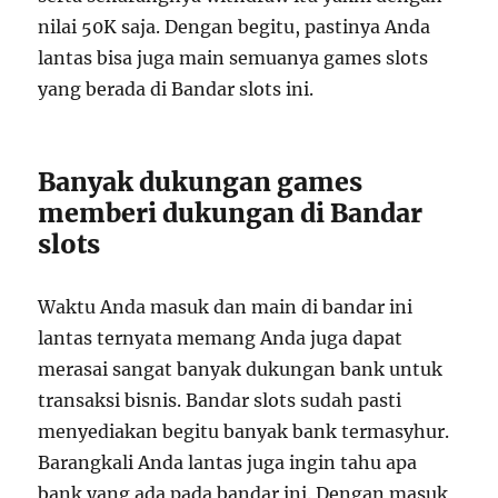
nilai 50K saja. Dengan begitu, pastinya Anda
lantas bisa juga main semuanya games slots
yang berada di Bandar slots ini.
Banyak dukungan games
memberi dukungan di Bandar
slots
Waktu Anda masuk dan main di bandar ini
lantas ternyata memang Anda juga dapat
merasai sangat banyak dukungan bank untuk
transaksi bisnis. Bandar slots sudah pasti
menyediakan begitu banyak bank termasyhur.
Barangkali Anda lantas juga ingin tahu apa
bank yang ada pada bandar ini. Dengan masuk