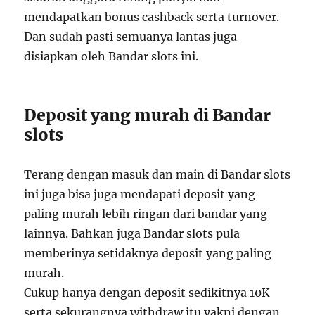
mendapatkan bonus cashback serta turnover.
Dan sudah pasti semuanya lantas juga
disiapkan oleh Bandar slots ini.
Deposit yang murah di Bandar
slots
Terang dengan masuk dan main di Bandar slots
ini juga bisa juga mendapati deposit yang
paling murah lebih ringan dari bandar yang
lainnya. Bahkan juga Bandar slots pula
memberinya setidaknya deposit yang paling
murah.
Cukup hanya dengan deposit sedikitnya 10K
serta sekurangnya withdraw itu yakni dengan