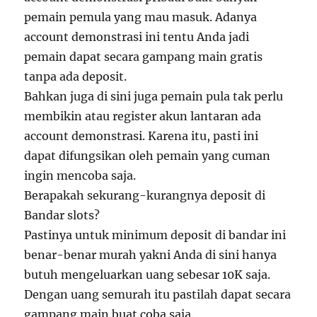
pemain pemula yang mau masuk. Adanya
account demonstrasi ini tentu Anda jadi
pemain dapat secara gampang main gratis
tanpa ada deposit.
Bahkan juga di sini juga pemain pula tak perlu
membikin atau register akun lantaran ada
account demonstrasi. Karena itu, pasti ini
dapat difungsikan oleh pemain yang cuman
ingin mencoba saja.
Berapakah sekurang-kurangnya deposit di
Bandar slots?
Pastinya untuk minimum deposit di bandar ini
benar-benar murah yakni Anda di sini hanya
butuh mengeluarkan uang sebesar 10K saja.
Dengan uang semurah itu pastilah dapat secara
gampang main buat coba saja.