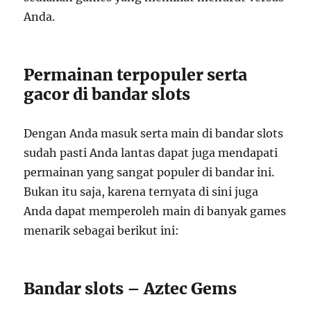
Anda.
Permainan terpopuler serta
gacor di bandar slots
Dengan Anda masuk serta main di bandar slots
sudah pasti Anda lantas dapat juga mendapati
permainan yang sangat populer di bandar ini.
Bukan itu saja, karena ternyata di sini juga
Anda dapat memperoleh main di banyak games
menarik sebagai berikut ini:
Bandar slots – Aztec Gems