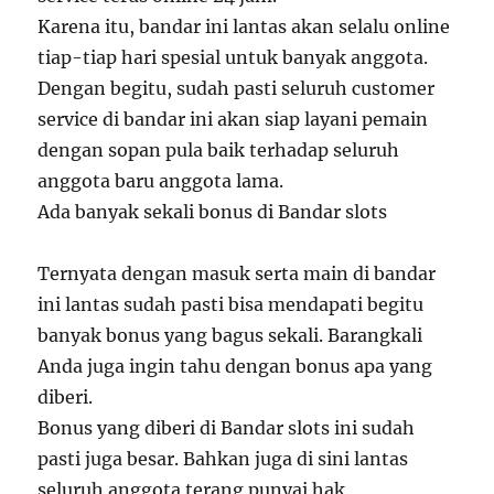
Karena itu, bandar ini lantas akan selalu online
tiap-tiap hari spesial untuk banyak anggota.
Dengan begitu, sudah pasti seluruh customer
service di bandar ini akan siap layani pemain
dengan sopan pula baik terhadap seluruh
anggota baru anggota lama.
Ada banyak sekali bonus di Bandar slots
Ternyata dengan masuk serta main di bandar
ini lantas sudah pasti bisa mendapati begitu
banyak bonus yang bagus sekali. Barangkali
Anda juga ingin tahu dengan bonus apa yang
diberi.
Bonus yang diberi di Bandar slots ini sudah
pasti juga besar. Bahkan juga di sini lantas
seluruh anggota terang punyai hak