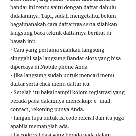
bandar ini tentu yaitu dengan daftar dahulu
didalamnya. Tapi, sudah mengetahui belum
bagaimanakah cara daftarnya serta silahkan
langsung baca teknik daftarnya berikut di
bawah ini:
• Cara yang pertama silahkan langsung
singgahi saja langsung Bandar slots yang bisa
dipercaya di Mobile phone Anda.
• Jika langsung sudah untuk mencari menu
daftar serta click menu daftar itu.
• Setelah itu bakal tampil kolom registrasi yang
berada pada dalamnya mencakup: e-mail,
contact, rekening punya Anda.
• Jangan lupa untuk isi code referal dan itu juga
apabila memanglah ada.
• Isi code validasi yang berada pada dalam