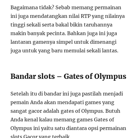
Bagaimana tidak? Sebab memang permainan
ini juga mendatangkan nilai RTP yang nilainya
tinggi sekali serta bakal bikin taruhannya
makin banyak pecinta. Bahkan juga ini juga
lantaran gamenya simpel untuk dimenangi
juga untuk yang baru memulai sekali lantas.
Bandar slots – Gates of Olympus
Setelah itu di bandar ini juga pastilah menjadi
pemain Anda akan mendapati games yang
sangat gacor adalah gates of Olympus. Butuh
Anda kenal kalau memang games Gates of
Olympus ini yaitu satu diantara opsi permainan
slots Gacor yang terbaik.