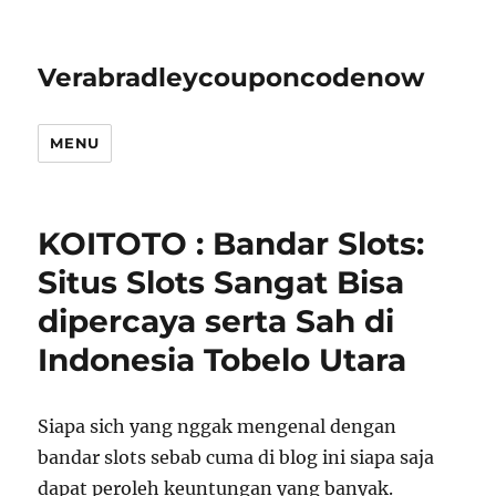
Verabradleycouponcodenow
MENU
KOITOTO : Bandar Slots:
Situs Slots Sangat Bisa
dipercaya serta Sah di
Indonesia Tobelo Utara
Siapa sich yang nggak mengenal dengan
bandar slots sebab cuma di blog ini siapa saja
dapat peroleh keuntungan yang banyak.