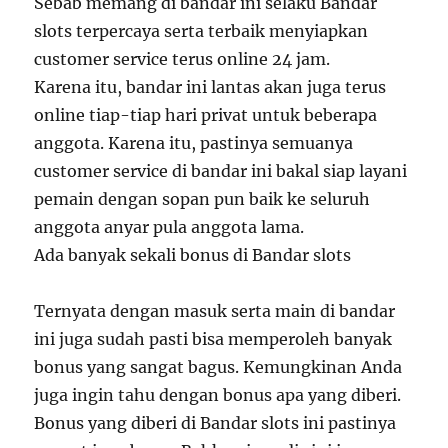
Sebab memang di bandar ini selaku Bandar
slots terpercaya serta terbaik menyiapkan
customer service terus online 24 jam.
Karena itu, bandar ini lantas akan juga terus
online tiap-tiap hari privat untuk beberapa
anggota. Karena itu, pastinya semuanya
customer service di bandar ini bakal siap layani
pemain dengan sopan pun baik ke seluruh
anggota anyar pula anggota lama.
Ada banyak sekali bonus di Bandar slots
Ternyata dengan masuk serta main di bandar
ini juga sudah pasti bisa memperoleh banyak
bonus yang sangat bagus. Kemungkinan Anda
juga ingin tahu dengan bonus apa yang diberi.
Bonus yang diberi di Bandar slots ini pastinya