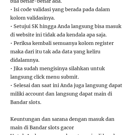
bila benar-benar ada.
• Isi code validasi yang berada pada dalam
kolom validasinya.
• Setujui SK hingga Anda langsung bisa masuk
di website ini tidak ada kendala apa saja.
• Periksa kembali semuanya kolom register
maka dari itu tak ada data yang keliru
didalamnya.
• Jika sudah mengisinya silahkan untuk
langsung click menu submit.
• Selesai dan saat ini Anda juga langsung dapat
miliki account dan langsung dapat main di
Bandar slots.
Keuntungan dan sarana dengan masuk dan
main di Bandar slots gacor