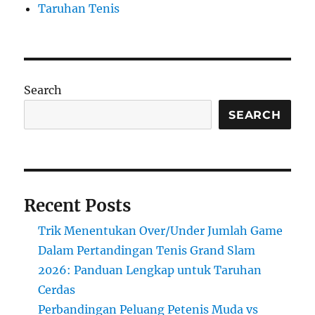
Taruhan Tenis
Search
SEARCH
Recent Posts
Trik Menentukan Over/Under Jumlah Game
Dalam Pertandingan Tenis Grand Slam
2026: Panduan Lengkap untuk Taruhan
Cerdas
Perbandingan Peluang Petenis Muda vs