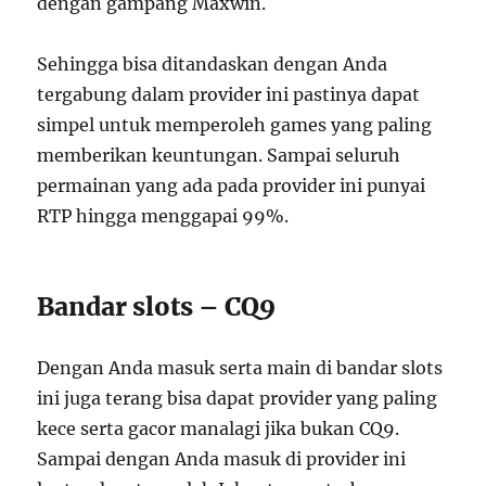
dengan gampang Maxwin.
Sehingga bisa ditandaskan dengan Anda
tergabung dalam provider ini pastinya dapat
simpel untuk memperoleh games yang paling
memberikan keuntungan. Sampai seluruh
permainan yang ada pada provider ini punyai
RTP hingga menggapai 99%.
Bandar slots – CQ9
Dengan Anda masuk serta main di bandar slots
ini juga terang bisa dapat provider yang paling
kece serta gacor manalagi jika bukan CQ9.
Sampai dengan Anda masuk di provider ini