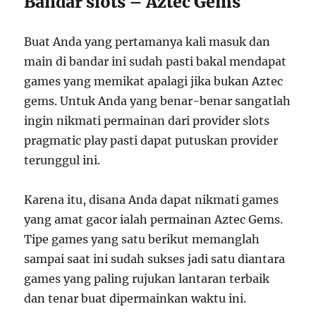
Bandar slots – Aztec Gems
Buat Anda yang pertamanya kali masuk dan
main di bandar ini sudah pasti bakal mendapat
games yang memikat apalagi jika bukan Aztec
gems. Untuk Anda yang benar-benar sangatlah
ingin nikmati permainan dari provider slots
pragmatic play pasti dapat putuskan provider
terunggul ini.
Karena itu, disana Anda dapat nikmati games
yang amat gacor ialah permainan Aztec Gems.
Tipe games yang satu berikut memanglah
sampai saat ini sudah sukses jadi satu diantara
games yang paling rujukan lantaran terbaik
dan tenar buat dipermainkan waktu ini.