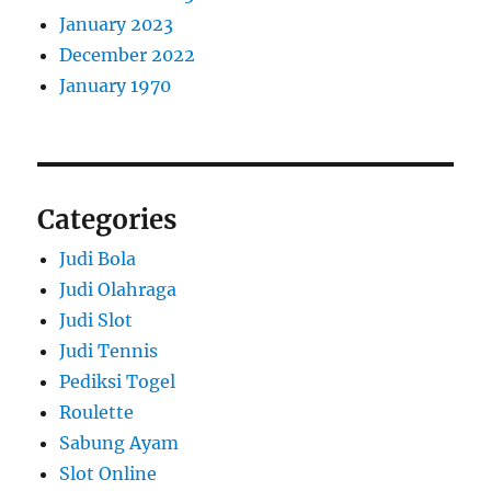
January 2023
December 2022
January 1970
Categories
Judi Bola
Judi Olahraga
Judi Slot
Judi Tennis
Pediksi Togel
Roulette
Sabung Ayam
Slot Online