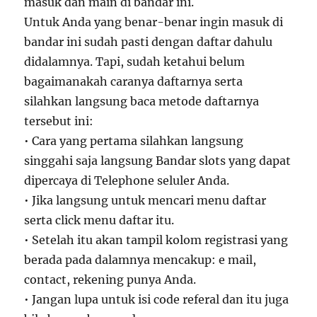
masuk dan main di bandar ini.
Untuk Anda yang benar-benar ingin masuk di
bandar ini sudah pasti dengan daftar dahulu
didalamnya. Tapi, sudah ketahui belum
bagaimanakah caranya daftarnya serta
silahkan langsung baca metode daftarnya
tersebut ini:
• Cara yang pertama silahkan langsung
singgahi saja langsung Bandar slots yang dapat
dipercaya di Telephone seluler Anda.
• Jika langsung untuk mencari menu daftar
serta click menu daftar itu.
• Setelah itu akan tampil kolom registrasi yang
berada pada dalamnya mencakup: e mail,
contact, rekening punya Anda.
• Jangan lupa untuk isi code referal dan itu juga