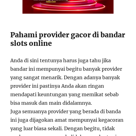
Pahami provider gacor di bandar
slots online
Anda di sini tentunya harus juga tahu jika
bandar ini mempunyai begitu banyak provider
yang sangat menarik. Dengan adanya banyak
provider ini pastinya Anda akan ringan
mendapati keuntungan yang memikat sebab
bisa masuk dan main didalamnya.
Juga semuanya provider yang berada di banda
ini juga dijagokan amat mempunyai kegacoran
yang luar biasa sekali. Dengan begitu, tidak