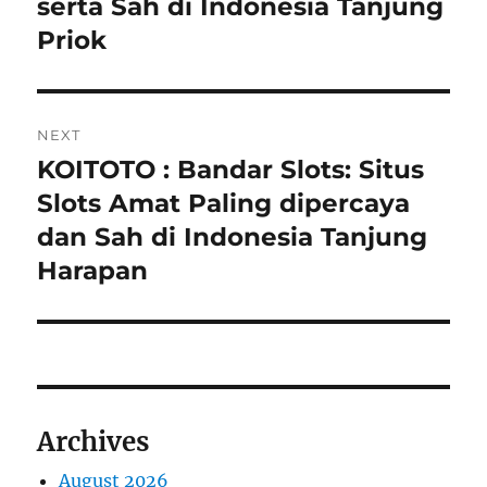
serta Sah di Indonesia Tanjung
Priok
NEXT
KOITOTO : Bandar Slots: Situs
Next
post:
Slots Amat Paling dipercaya
dan Sah di Indonesia Tanjung
Harapan
Archives
August 2026