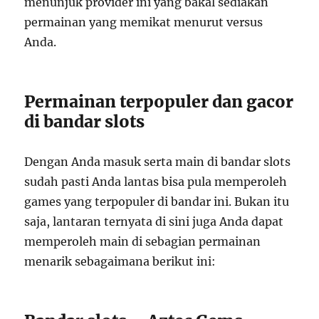
menunjuk provider ini yang bakal sediakan
permainan yang memikat menurut versus
Anda.
Permainan terpopuler dan gacor
di bandar slots
Dengan Anda masuk serta main di bandar slots
sudah pasti Anda lantas bisa pula memperoleh
games yang terpopuler di bandar ini. Bukan itu
saja, lantaran ternyata di sini juga Anda dapat
memperoleh main di sebagian permainan
menarik sebagaimana berikut ini: