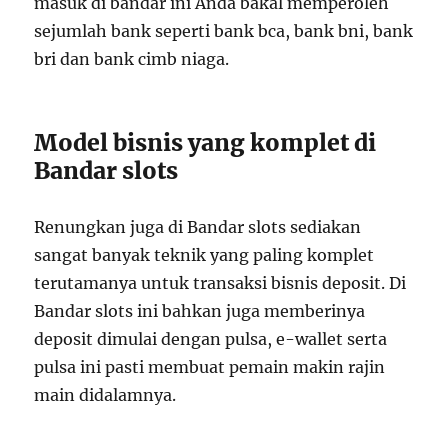
masuk di bandar ini Anda bakal memperoleh
sejumlah bank seperti bank bca, bank bni, bank
bri dan bank cimb niaga.
Model bisnis yang komplet di
Bandar slots
Renungkan juga di Bandar slots sediakan
sangat banyak teknik yang paling komplet
terutamanya untuk transaksi bisnis deposit. Di
Bandar slots ini bahkan juga memberinya
deposit dimulai dengan pulsa, e-wallet serta
pulsa ini pasti membuat pemain makin rajin
main didalamnya.