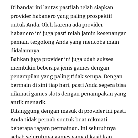
Di bandar ini lantas pastilah telah siapkan
provider habanero yang paling prospektif
untuk Anda. Oleh karena ada provider
habanero ini juga pasti telah jamin kesenangan
pemain tergolong Anda yang mencoba main
didalamnya.
Bahkan juga provider ini juga udah sukses
membikin beberapa jenis games dengan
penampilan yang paling tidak serupa. Dengan
bermain di sini tiap hari, pasti Anda segera bisa
nikmati games slots dengan penampakan yang
antik menarik.
Ditanggung dengan masuk di provider ini pasti
Anda tidak pernah suntuk buat nikmati
beberapa ragam permainan. Ini seluruhnya
sebab seluruhnya games yang dikasihkan