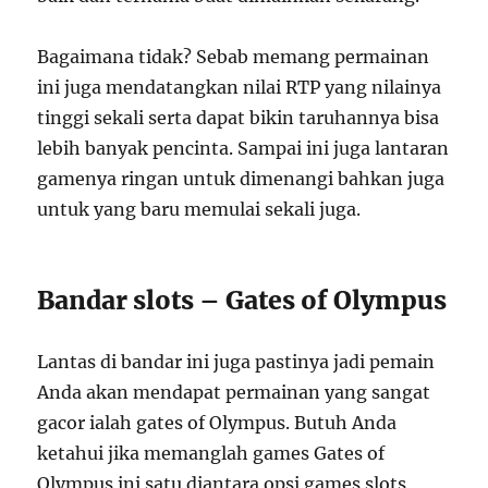
Bagaimana tidak? Sebab memang permainan
ini juga mendatangkan nilai RTP yang nilainya
tinggi sekali serta dapat bikin taruhannya bisa
lebih banyak pencinta. Sampai ini juga lantaran
gamenya ringan untuk dimenangi bahkan juga
untuk yang baru memulai sekali juga.
Bandar slots – Gates of Olympus
Lantas di bandar ini juga pastinya jadi pemain
Anda akan mendapat permainan yang sangat
gacor ialah gates of Olympus. Butuh Anda
ketahui jika memanglah games Gates of
Olympus ini satu diantara opsi games slots