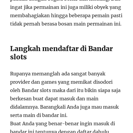
ingat jika permainan ini juga miliki obyek yang
membahagiakan hingga beberapa pemain pasti
tidak pernah berasa bosan main permainan ini.
Langkah mendaftar di Bandar
slots
Rupanya memanglah ada sangat banyak
provider dan games yang memikat disodori
oleh Bandar slots maka dari itu bikin siapa saja
berkesan buat dapat masuk dan main
didalamnya. Barangkali Anda juga mau masuk
serta main di bandar ini.
Buat Anda yang benar-benar ingin masuk di
bandar ini tentunya dengan daftar dahulu