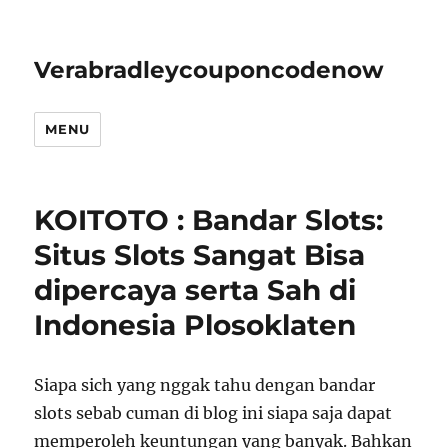
Verabradleycouponcodenow
MENU
KOITOTO : Bandar Slots:
Situs Slots Sangat Bisa
dipercaya serta Sah di
Indonesia Plosoklaten
Siapa sich yang nggak tahu dengan bandar
slots sebab cuman di blog ini siapa saja dapat
memperoleh keuntungan yang banyak. Bahkan