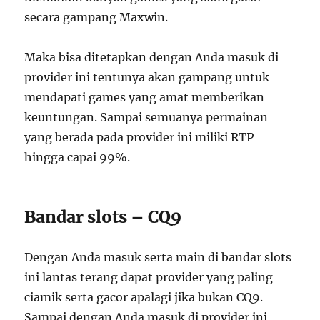
secara gampang Maxwin.
Maka bisa ditetapkan dengan Anda masuk di
provider ini tentunya akan gampang untuk
mendapati games yang amat memberikan
keuntungan. Sampai semuanya permainan
yang berada pada provider ini miliki RTP
hingga capai 99%.
Bandar slots – CQ9
Dengan Anda masuk serta main di bandar slots
ini lantas terang dapat provider yang paling
ciamik serta gacor apalagi jika bukan CQ9.
Sampai dengan Anda masuk di provider ini