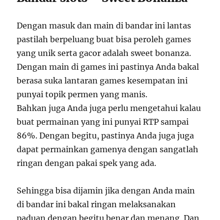
Dengan masuk dan main di bandar ini lantas
pastilah berpeluang buat bisa peroleh games
yang unik serta gacor adalah sweet bonanza.
Dengan main di games ini pastinya Anda bakal
berasa suka lantaran games kesempatan ini
punyai topik permen yang manis.
Bahkan juga Anda juga perlu mengetahui kalau
buat permainan yang ini punyai RTP sampai
86%. Dengan begitu, pastinya Anda juga juga
dapat permainkan gamenya dengan sangatlah
ringan dengan pakai spek yang ada.
Sehingga bisa dijamin jika dengan Anda main
di bandar ini bakal ringan melaksanakan
paduan dengan begitu benar dan menang. Dan