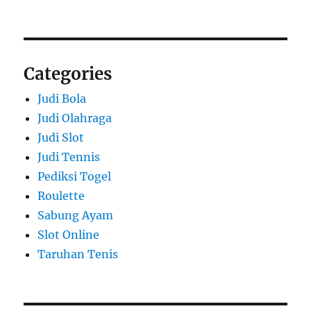
Categories
Judi Bola
Judi Olahraga
Judi Slot
Judi Tennis
Pediksi Togel
Roulette
Sabung Ayam
Slot Online
Taruhan Tenis