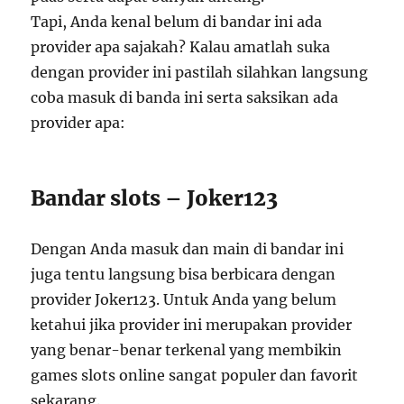
Tapi, Anda kenal belum di bandar ini ada
provider apa sajakah? Kalau amatlah suka
dengan provider ini pastilah silahkan langsung
coba masuk di banda ini serta saksikan ada
provider apa:
Bandar slots – Joker123
Dengan Anda masuk dan main di bandar ini
juga tentu langsung bisa berbicara dengan
provider Joker123. Untuk Anda yang belum
ketahui jika provider ini merupakan provider
yang benar-benar terkenal yang membikin
games slots online sangat populer dan favorit
sekarang.