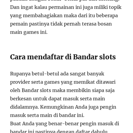
Dan ingat kalau permainan ini juga miliki topik
yang membahagiakan maka dari itu beberapa
pemain pastinya tidak pernah terasa bosan
main games ini.
Cara mendaftar di Bandar slots
Rupanya betul-betul ada sangat banyak
provider serta games yang memikat ditawari
oleh Bandar slots maka membikin siapa saja
berkesan untuk dapat masuk serta main
didalamnya. Kemungkinan Anda juga pengin
masuk serta main di bandar ini.
Buat Anda yang benar-benar pengin masuk di
bandar ini pastinya dengan daftar dahulu