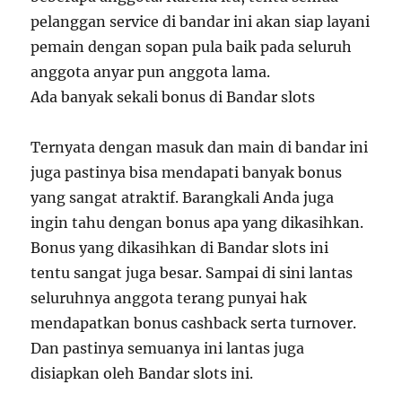
pelanggan service di bandar ini akan siap layani
pemain dengan sopan pula baik pada seluruh
anggota anyar pun anggota lama.
Ada banyak sekali bonus di Bandar slots
Ternyata dengan masuk dan main di bandar ini
juga pastinya bisa mendapati banyak bonus
yang sangat atraktif. Barangkali Anda juga
ingin tahu dengan bonus apa yang dikasihkan.
Bonus yang dikasihkan di Bandar slots ini
tentu sangat juga besar. Sampai di sini lantas
seluruhnya anggota terang punyai hak
mendapatkan bonus cashback serta turnover.
Dan pastinya semuanya ini lantas juga
disiapkan oleh Bandar slots ini.