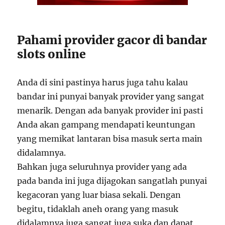
Pahami provider gacor di bandar
slots online
Anda di sini pastinya harus juga tahu kalau
bandar ini punyai banyak provider yang sangat
menarik. Dengan ada banyak provider ini pasti
Anda akan gampang mendapati keuntungan
yang memikat lantaran bisa masuk serta main
didalamnya.
Bahkan juga seluruhnya provider yang ada
pada banda ini juga dijagokan sangatlah punyai
kegacoran yang luar biasa sekali. Dengan
begitu, tidaklah aneh orang yang masuk
didalamnya juga sangat juga suka dan dapat