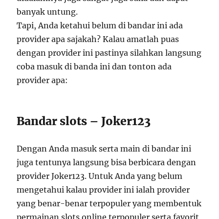
banyak untung.
Tapi, Anda ketahui belum di bandar ini ada
provider apa sajakah? Kalau amatlah puas
dengan provider ini pastinya silahkan langsung
coba masuk di banda ini dan tonton ada
provider apa:
Bandar slots – Joker123
Dengan Anda masuk serta main di bandar ini
juga tentunya langsung bisa berbicara dengan
provider Joker123. Untuk Anda yang belum
mengetahui kalau provider ini ialah provider
yang benar-benar terpopuler yang membentuk
permainan slots online terpopuler serta favorit