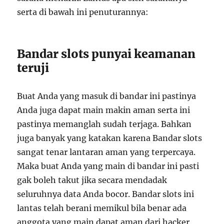
serta di bawah ini penuturannya:
Bandar slots punyai keamanan
teruji
Buat Anda yang masuk di bandar ini pastinya
Anda juga dapat main makin aman serta ini
pastinya memanglah sudah terjaga. Bahkan
juga banyak yang katakan karena Bandar slots
sangat tenar lantaran aman yang terpercaya.
Maka buat Anda yang main di bandar ini pasti
gak boleh takut jika secara mendadak
seluruhnya data Anda bocor. Bandar slots ini
lantas telah berani memikul bila benar ada
anggota yang main dapat aman dari hacker