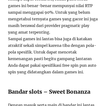
games ini benar-benar mempunyai nilai RTP
sampai menggapai 90%. Untuk yang belum
mengetahui ternyata games yang gacor ini juga
masih berawal dari provider pragmatic play
yang amat terpenting.
Sampai games ini lantas bisa juga di katakan
atraktif sekali simpel karena tiba dengan pola-
pola spesifik. Untuk dapat mencetak
kemenangan pasti begitu gampang lantaran
Anda dapat pakai spesifikasi free spin pun auto
spin yang didatangkan dalam games ini.
Bandar slots – Sweet Bonanza
Dengan masuk serta main di bandar ini lantas