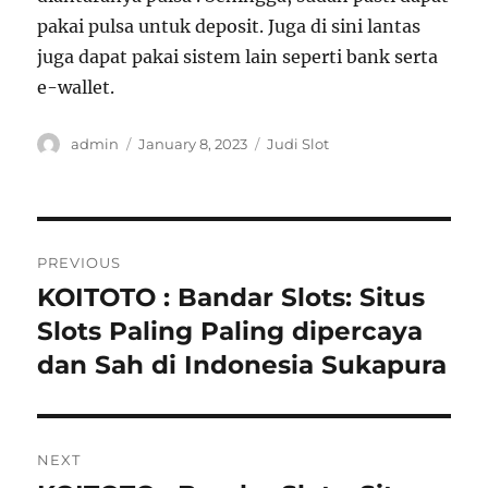
pakai pulsa untuk deposit. Juga di sini lantas
juga dapat pakai sistem lain seperti bank serta
e-wallet.
Author
Posted
Categories
admin
January 8, 2023
Judi Slot
on
Post
PREVIOUS
navigation
KOITOTO : Bandar Slots: Situs
Previous
post:
Slots Paling Paling dipercaya
dan Sah di Indonesia Sukapura
NEXT