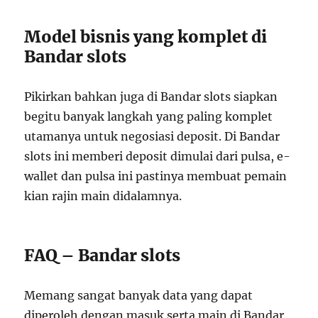
Model bisnis yang komplet di
Bandar slots
Pikirkan bahkan juga di Bandar slots siapkan
begitu banyak langkah yang paling komplet
utamanya untuk negosiasi deposit. Di Bandar
slots ini memberi deposit dimulai dari pulsa, e-
wallet dan pulsa ini pastinya membuat pemain
kian rajin main didalamnya.
FAQ – Bandar slots
Memang sangat banyak data yang dapat
diperoleh dengan masuk serta main di Bandar