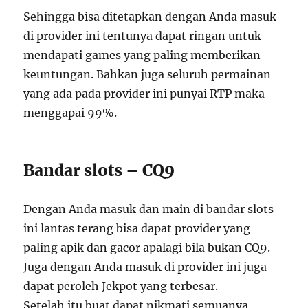
Sehingga bisa ditetapkan dengan Anda masuk
di provider ini tentunya dapat ringan untuk
mendapati games yang paling memberikan
keuntungan. Bahkan juga seluruh permainan
yang ada pada provider ini punyai RTP maka
menggapai 99%.
Bandar slots – CQ9
Dengan Anda masuk dan main di bandar slots
ini lantas terang bisa dapat provider yang
paling apik dan gacor apalagi bila bukan CQ9.
Juga dengan Anda masuk di provider ini juga
dapat peroleh Jekpot yang terbesar.
Setelah itu buat dapat nikmati semuanya