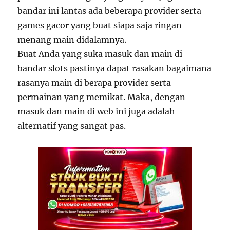
bandar ini lantas ada beberapa provider serta
games gacor yang buat siapa saja ringan
menang main didalamnya.
Buat Anda yang suka masuk dan main di
bandar slots pastinya dapat rasakan bagaimana
rasanya main di berapa provider serta
permainan yang memikat. Maka, dengan
masuk dan main di web ini juga adalah
alternatif yang sangat pas.