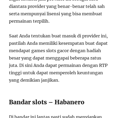
diantara provider yang benar-benar telah sah
serta mempunyai lisensi yang bisa membuat
permainan terpilih.
Saat Anda tentukan buat masuk di provider ini,
pastilah Anda memiliki kesempatan buat dapat
mendapat games slots gacor dengan hadiah
besar yang dapat menggapai beberapa ratus
juta. Di sini Anda dapat permainan dengan RTP
tinggi untuk dapat memperoleh keuntungan
yang demikian janjikan.
Bandar slots – Habanero
Di bandar ini lantas pasti sudah menyiapkan