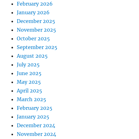
February 2026
January 2026
December 2025
November 2025
October 2025
September 2025
August 2025
July 2025
June 2025
May 2025
April 2025
March 2025
February 2025
January 2025
December 2024
November 2024