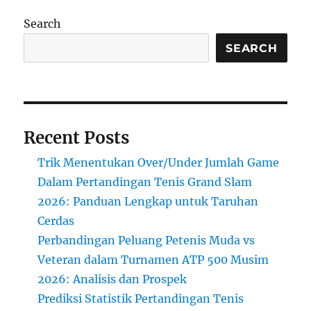
Search
SEARCH
Recent Posts
Trik Menentukan Over/Under Jumlah Game
Dalam Pertandingan Tenis Grand Slam
2026: Panduan Lengkap untuk Taruhan
Cerdas
Perbandingan Peluang Petenis Muda vs
Veteran dalam Turnamen ATP 500 Musim
2026: Analisis dan Prospek
Prediksi Statistik Pertandingan Tenis