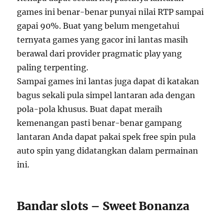
games ini benar-benar punyai nilai RTP sampai
gapai 90%. Buat yang belum mengetahui
ternyata games yang gacor ini lantas masih
berawal dari provider pragmatic play yang
paling terpenting.
Sampai games ini lantas juga dapat di katakan
bagus sekali pula simpel lantaran ada dengan
pola-pola khusus. Buat dapat meraih
kemenangan pasti benar-benar gampang
lantaran Anda dapat pakai spek free spin pula
auto spin yang didatangkan dalam permainan
ini.
Bandar slots – Sweet Bonanza