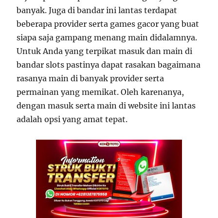
banyak. Juga di bandar ini lantas terdapat
beberapa provider serta games gacor yang buat
siapa saja gampang menang main didalamnya.
Untuk Anda yang terpikat masuk dan main di
bandar slots pastinya dapat rasakan bagaimana
rasanya main di banyak provider serta
permainan yang memikat. Oleh karenanya,
dengan masuk serta main di website ini lantas
adalah opsi yang amat tepat.