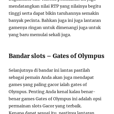
mendatangkan nilai RTP yang nilainya begitu
tinggi serta dapat bikin taruhannya semakin
banyak pecinta. Bahkan juga ini juga lantaran
gamenya ringan untuk dimenangi juga untuk
yang baru memulai sekali juga.
Bandar slots – Gates of Olympus
Selanjutnya di bandar ini lantas pastilah
sebagai pemain Anda akan juga mendapat
games yang paling gacor ialah gates of
Olympus. Penting Anda kenal kalau benar-
benar games Gates of Olympus ini adalah opsi
permainan slots Gacor yang terbaik.
Kenapa dapat sesuai itu, pastinya lantaran