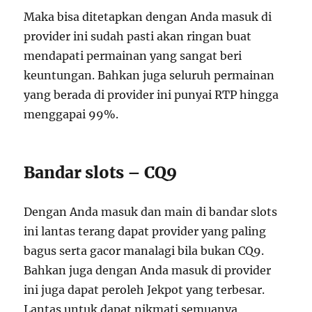
Maka bisa ditetapkan dengan Anda masuk di
provider ini sudah pasti akan ringan buat
mendapati permainan yang sangat beri
keuntungan. Bahkan juga seluruh permainan
yang berada di provider ini punyai RTP hingga
menggapai 99%.
Bandar slots – CQ9
Dengan Anda masuk dan main di bandar slots
ini lantas terang dapat provider yang paling
bagus serta gacor manalagi bila bukan CQ9.
Bahkan juga dengan Anda masuk di provider
ini juga dapat peroleh Jekpot yang terbesar.
Lantas untuk dapat nikmati semuanya