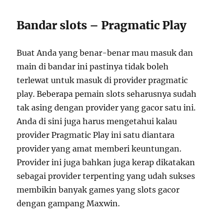
Bandar slots – Pragmatic Play
Buat Anda yang benar-benar mau masuk dan
main di bandar ini pastinya tidak boleh
terlewat untuk masuk di provider pragmatic
play. Beberapa pemain slots seharusnya sudah
tak asing dengan provider yang gacor satu ini.
Anda di sini juga harus mengetahui kalau
provider Pragmatic Play ini satu diantara
provider yang amat memberi keuntungan.
Provider ini juga bahkan juga kerap dikatakan
sebagai provider terpenting yang udah sukses
membikin banyak games yang slots gacor
dengan gampang Maxwin.