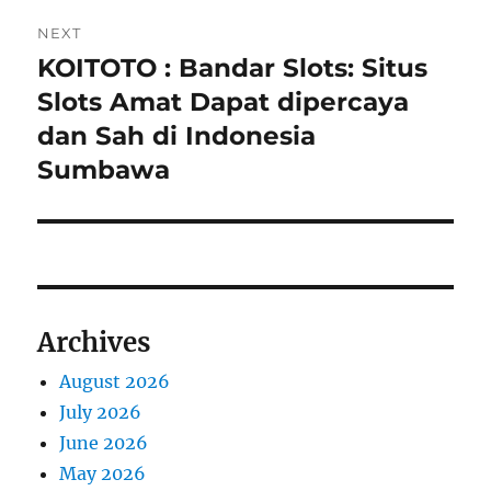
NEXT
KOITOTO : Bandar Slots: Situs
Next
post:
Slots Amat Dapat dipercaya
dan Sah di Indonesia
Sumbawa
Archives
August 2026
July 2026
June 2026
May 2026