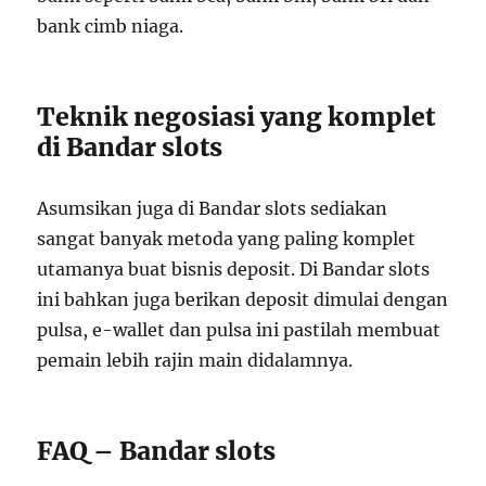
bank cimb niaga.
Teknik negosiasi yang komplet
di Bandar slots
Asumsikan juga di Bandar slots sediakan
sangat banyak metoda yang paling komplet
utamanya buat bisnis deposit. Di Bandar slots
ini bahkan juga berikan deposit dimulai dengan
pulsa, e-wallet dan pulsa ini pastilah membuat
pemain lebih rajin main didalamnya.
FAQ – Bandar slots