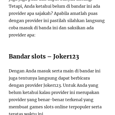
Tetapi, Anda ketahui belum di bandar ini ada
provider apa sajakah? Apabila amatlah puas
dengan provider ini pastilah silahkan langsung
coba masuk di banda ini dan saksikan ada
provider apa:
Bandar slots – Joker123
Dengan Anda masuk serta main di bandar ini
juga tentunya langsung dapat berbicara
dengan provider Joker123. Untuk Anda yang
belum ketahui kalau provider ini merupakan
provider yang benar-benar terkenal yang
membuat games slots online terpopuler serta
teratas waktu ini.