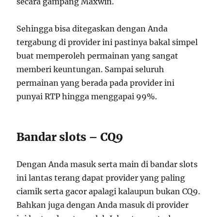
secara gampang Maxwin.
Sehingga bisa ditegaskan dengan Anda
tergabung di provider ini pastinya bakal simpel
buat memperoleh permainan yang sangat
memberi keuntungan. Sampai seluruh
permainan yang berada pada provider ini
punyai RTP hingga menggapai 99%.
Bandar slots – CQ9
Dengan Anda masuk serta main di bandar slots
ini lantas terang dapat provider yang paling
ciamik serta gacor apalagi kalaupun bukan CQ9.
Bahkan juga dengan Anda masuk di provider