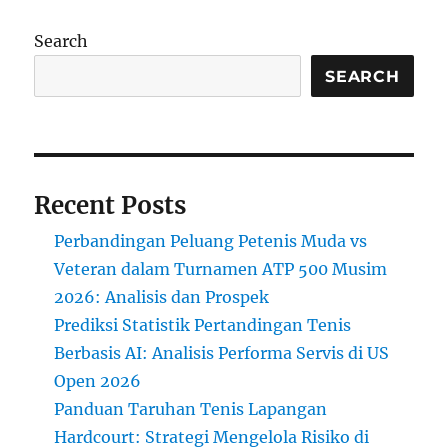
Search
SEARCH
Recent Posts
Perbandingan Peluang Petenis Muda vs
Veteran dalam Turnamen ATP 500 Musim
2026: Analisis dan Prospek
Prediksi Statistik Pertandingan Tenis
Berbasis AI: Analisis Performa Servis di US
Open 2026
Panduan Taruhan Tenis Lapangan
Hardcourt: Strategi Mengelola Risiko di