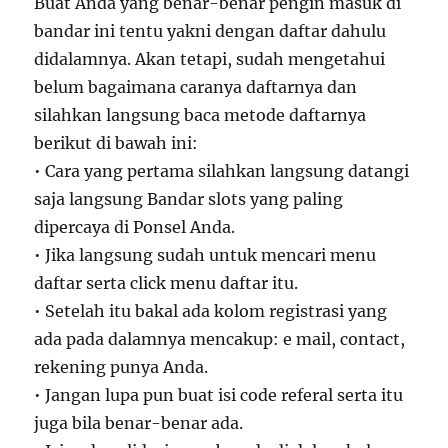
Buat Anda yang benar-benar pengin masuk di
bandar ini tentu yakni dengan daftar dahulu
didalamnya. Akan tetapi, sudah mengetahui
belum bagaimana caranya daftarnya dan
silahkan langsung baca metode daftarnya
berikut di bawah ini:
• Cara yang pertama silahkan langsung datangi
saja langsung Bandar slots yang paling
dipercaya di Ponsel Anda.
• Jika langsung sudah untuk mencari menu
daftar serta click menu daftar itu.
• Setelah itu bakal ada kolom registrasi yang
ada pada dalamnya mencakup: e mail, contact,
rekening punya Anda.
• Jangan lupa pun buat isi code referal serta itu
juga bila benar-benar ada.