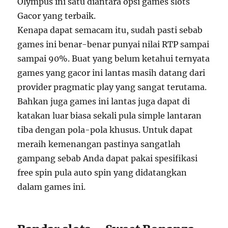
Olympus ini satu diantara opsi games slots
Gacor yang terbaik.
Kenapa dapat semacam itu, sudah pasti sebab
games ini benar-benar punyai nilai RTP sampai
sampai 90%. Buat yang belum ketahui ternyata
games yang gacor ini lantas masih datang dari
provider pragmatic play yang sangat terutama.
Bahkan juga games ini lantas juga dapat di
katakan luar biasa sekali pula simple lantaran
tiba dengan pola-pola khusus. Untuk dapat
meraih kemenangan pastinya sangatlah
gampang sebab Anda dapat pakai spesifikasi
free spin pula auto spin yang didatangkan
dalam games ini.