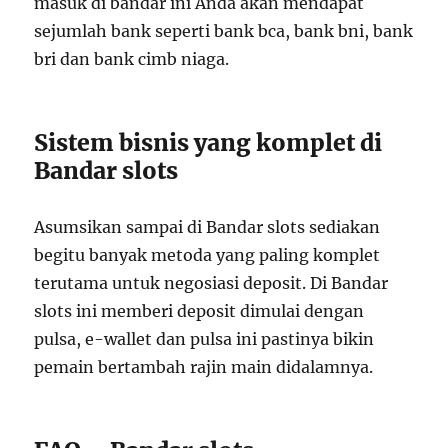
masuk di bandar ini Anda akan mendapat
sejumlah bank seperti bank bca, bank bni, bank
bri dan bank cimb niaga.
Sistem bisnis yang komplet di
Bandar slots
Asumsikan sampai di Bandar slots sediakan
begitu banyak metoda yang paling komplet
terutama untuk negosiasi deposit. Di Bandar
slots ini memberi deposit dimulai dengan
pulsa, e-wallet dan pulsa ini pastinya bikin
pemain bertambah rajin main didalamnya.