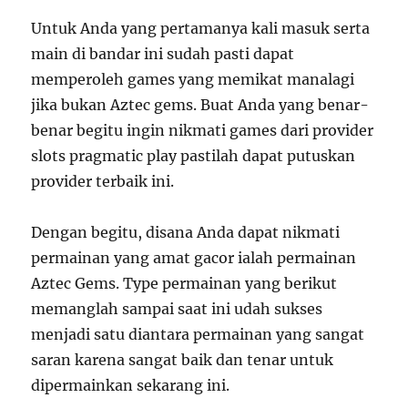
Untuk Anda yang pertamanya kali masuk serta
main di bandar ini sudah pasti dapat
memperoleh games yang memikat manalagi
jika bukan Aztec gems. Buat Anda yang benar-
benar begitu ingin nikmati games dari provider
slots pragmatic play pastilah dapat putuskan
provider terbaik ini.
Dengan begitu, disana Anda dapat nikmati
permainan yang amat gacor ialah permainan
Aztec Gems. Type permainan yang berikut
memanglah sampai saat ini udah sukses
menjadi satu diantara permainan yang sangat
saran karena sangat baik dan tenar untuk
dipermainkan sekarang ini.