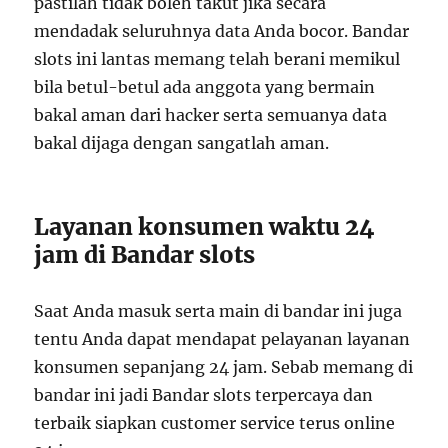
pastilah tidak boleh takut jika secara
mendadak seluruhnya data Anda bocor. Bandar
slots ini lantas memang telah berani memikul
bila betul-betul ada anggota yang bermain
bakal aman dari hacker serta semuanya data
bakal dijaga dengan sangatlah aman.
Layanan konsumen waktu 24
jam di Bandar slots
Saat Anda masuk serta main di bandar ini juga
tentu Anda dapat mendapat pelayanan layanan
konsumen sepanjang 24 jam. Sebab memang di
bandar ini jadi Bandar slots terpercaya dan
terbaik siapkan customer service terus online