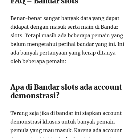
FAQ – Bandar slots
Benar-benar sangat banyak data yang dapat
didapat dengan masuk serta main di Bandar
slots. Tetapi masih ada beberapa pemain yang
belum mengetahui perihal bandar yang ini. Ini
ada banyak pertanyaan yang kerap ditanya
oleh beberapa pemain:
Apa di Bandar slots ada account
demonstrasi?
Terang saja jika di bandar ini siapkan account
demonstrasi khusus untuk banyak pemain
pemula yang mau masuk. Karena ada account