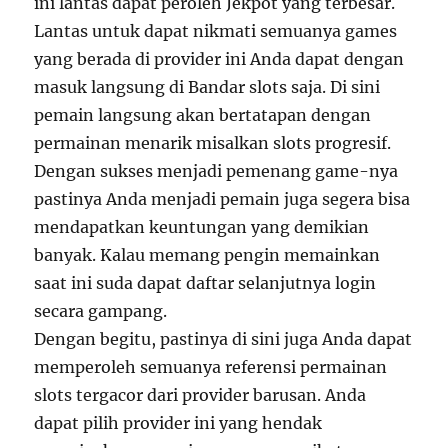
ini lantas dapat peroleh Jekpot yang terbesar.
Lantas untuk dapat nikmati semuanya games
yang berada di provider ini Anda dapat dengan
masuk langsung di Bandar slots saja. Di sini
pemain langsung akan bertatapan dengan
permainan menarik misalkan slots progresif.
Dengan sukses menjadi pemenang game-nya
pastinya Anda menjadi pemain juga segera bisa
mendapatkan keuntungan yang demikian
banyak. Kalau memang pengin memainkan
saat ini suda dapat daftar selanjutnya login
secara gampang.
Dengan begitu, pastinya di sini juga Anda dapat
memperoleh semuanya referensi permainan
slots tergacor dari provider barusan. Anda
dapat pilih provider ini yang hendak