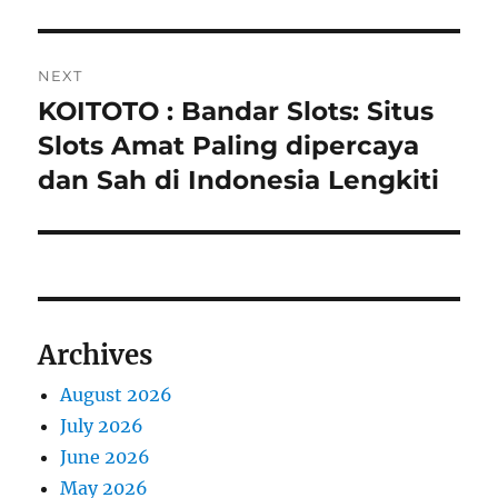
NEXT
KOITOTO : Bandar Slots: Situs
Next
post:
Slots Amat Paling dipercaya
dan Sah di Indonesia Lengkiti
Archives
August 2026
July 2026
June 2026
May 2026