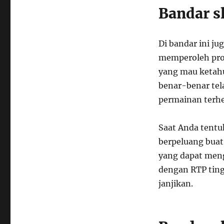
Bandar s
Di bandar ini ju
memperoleh prov
yang mau ketahui
benar-benar tel
permainan terhe
Saat Anda tentu
berpeluang buat
yang dapat meng
dengan RTP tin
janjikan.