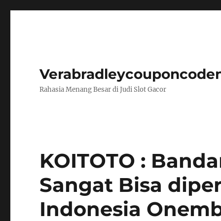
Verabradleycouponcode
Rahasia Menang Besar di Judi Slot Gacor
KOITOTO : Bandar 
Sangat Bisa dipe
Indonesia Onem