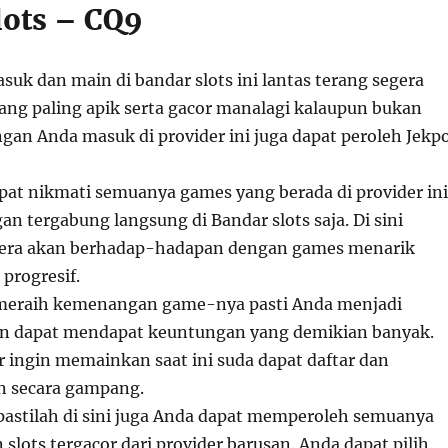
lots – CQ9
uk dan main di bandar slots ini lantas terang segera
yang paling apik serta gacor manalagi kalaupun bukan
gan Anda masuk di provider ini juga dapat peroleh Jekp
pat nikmati semuanya games yang berada di provider ini
n tergabung langsung di Bandar slots saja. Di sini
gera akan berhadap-hadapan dengan games menarik
 progresif.
meraih kemenangan game-nya pasti Anda menjadi
an dapat mendapat keuntungan yang demikian banyak.
r ingin memainkan saat ini suda dapat daftar dan
in secara gampang.
pastilah di sini juga Anda dapat memperoleh semuanya
slots tergacor dari provider barusan. Anda dapat pilih