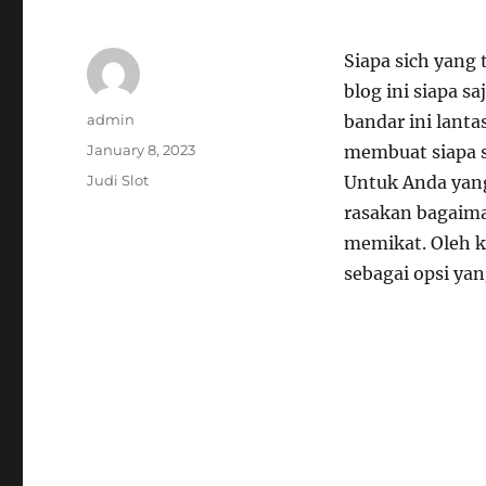
Siapa sich yang
blog ini siapa s
Author
admin
bandar ini lant
Posted
January 8, 2023
membuat siapa 
on
Categories
Judi Slot
Untuk Anda yang
rasakan bagaima
memikat. Oleh k
sebagai opsi yan