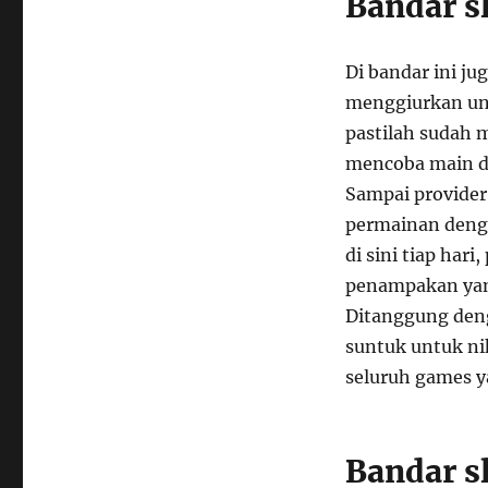
Bandar s
Di bandar ini ju
menggiurkan unt
pastilah sudah
mencoba main d
Sampai provider
permainan deng
di sini tiap har
penampakan yan
Ditanggung deng
suntuk untuk n
seluruh games ya
Bandar s