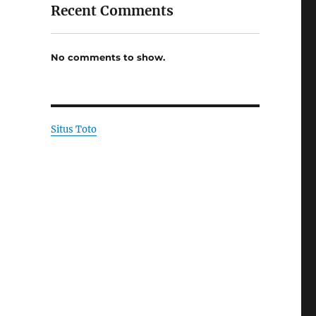
Recent Comments
No comments to show.
Situs Toto