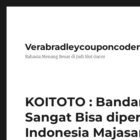
Verabradleycouponcode
Rahasia Menang Besar di Judi Slot Gacor
KOITOTO : Bandar 
Sangat Bisa dipe
Indonesia Majasa