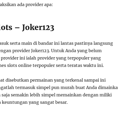
saksikan ada provider apa:
lots – Joker123
uk serta main di bandar ini lantas pastinya langsung
dengan provider Joker123. Untuk Anda yang belum
provider ini ialah provider yang terpopuler yang
 slots online terpopuler serta teratas waktu ini.
at disebutkan permainan yang terkenal sampai ini
ngatlah termasuk simpel pun murah buat Anda dimaink
pa saja semakin lebih simpel memainkan dengan miliki
 keuntungan yang sangat besar.