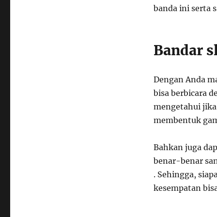
banda ini serta 
Bandar s
Dengan Anda mas
bisa berbicara 
mengetahui jika 
membentuk games
Bahkan juga dap
benar-benar sa
. Sehingga, sia
kesempatan bisa