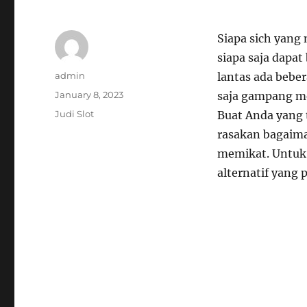
Siapa sich yang
siapa saja dapa
Author
admin
lantas ada bebe
Posted
January 8, 2023
saja gampang m
on
Categories
Judi Slot
Buat Anda yang 
rasakan bagaima
memikat. Untuk 
alternatif yang p