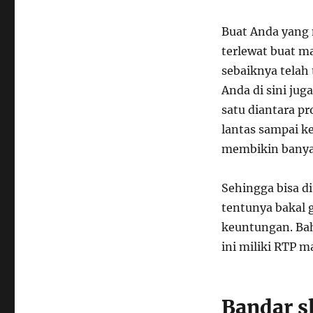
Buat Anda yang 
terlewat buat ma
sebaiknya telah 
Anda di sini jug
satu diantara p
lantas sampai k
membikin banya
Sehingga bisa d
tentunya bakal
keuntungan. Bah
ini miliki RTP 
Bandar s