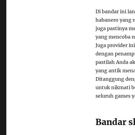
Di bandar ini l
habanero yang m
juga pastinya m
yang mencoba m
Juga provider i
dengan penampil
pastilah Anda a
yang antik mena
Ditanggung deng
untuk nikmati 
seluruh games y
Bandar s