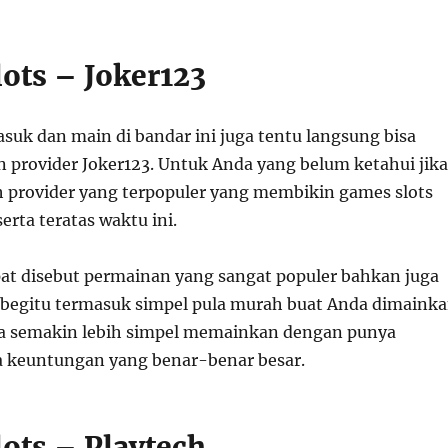
lots – Joker123
uk dan main di bandar ini juga tentu langsung bisa
n provider Joker123. Untuk Anda yang belum ketahui jika
ah provider yang terpopuler yang membikin games slots
erta teratas waktu ini.
at disebut permainan yang sangat populer bahkan juga
 begitu termasuk simpel pula murah buat Anda dimaink
aja semakin lebih simpel memainkan dengan punya
 keuntungan yang benar-benar besar.
lots – Playtech