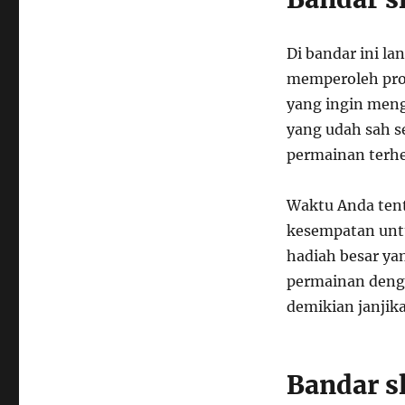
Di bandar ini la
memperoleh prov
yang ingin menge
yang udah sah 
permainan terhe
Waktu Anda tentu
kesempatan unt
hadiah besar yan
permainan deng
demikian janjik
Bandar s