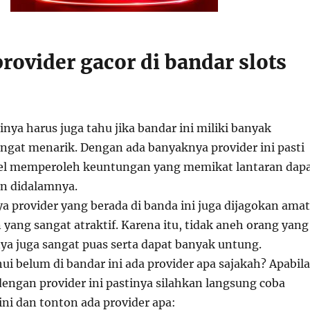
rovider gacor di bandar slots
tinya harus juga tahu jika bandar ini miliki banyak
angat menarik. Dengan ada banyaknya provider ini pasti
el memperoleh keuntungan yang memikat lantaran dap
n didalamnya.
 provider yang berada di banda ini juga dijagokan amat
 yang sangat atraktif. Karena itu, tidak aneh orang yang
a juga sangat puas serta dapat banyak untung.
ui belum di bandar ini ada provider apa sajakah? Apabila
dengan provider ini pastinya silahkan langsung coba
ni dan tonton ada provider apa: