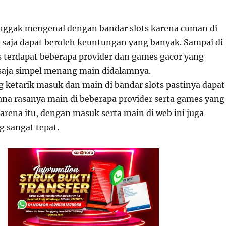
 nggak mengenal dengan bandar slots karena cuman di
a saja dapat beroleh keuntungan yang banyak. Sampai di
as terdapat beberapa provider dan games gacor yang
saja simpel menang main didalamnya.
 ketarik masuk dan main di bandar slots pastinya dapat
na rasanya main di beberapa provider serta games yang
arena itu, dengan masuk serta main di web ini juga
g sangat tepat.