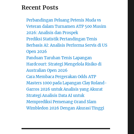
Recent Posts
Perbandingan Peluang Petenis Muda vs
Veteran dalam Turnamen ATP 500 Musim
2026: Analisis dan Prospek
Prediksi Statistik Pertandingan Tenis
Berbasis AI: Analisis Performa Servis di US
Open 2026
Panduan Taruhan Tenis Lapangan
Hardcourt: Strategi Mengelola Risiko di
Australian Open 2026
Cara Membaca Pergerakan Odds ATP
Masters 1000 pada Lapangan Clay Roland-
Garros 2026 untuk Analisis yang Akurat
Strategi Analisis Data AI untuk
Memprediksi Pemenang Grand Slam
Wimbledon 2026 Dengan Akurasi Tinggi