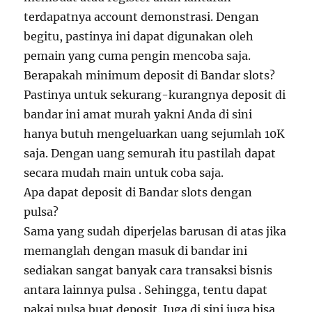
terdapatnya account demonstrasi. Dengan
begitu, pastinya ini dapat digunakan oleh
pemain yang cuma pengin mencoba saja.
Berapakah minimum deposit di Bandar slots?
Pastinya untuk sekurang-kurangnya deposit di
bandar ini amat murah yakni Anda di sini
hanya butuh mengeluarkan uang sejumlah 10K
saja. Dengan uang semurah itu pastilah dapat
secara mudah main untuk coba saja.
Apa dapat deposit di Bandar slots dengan
pulsa?
Sama yang sudah diperjelas barusan di atas jika
memanglah dengan masuk di bandar ini
sediakan sangat banyak cara transaksi bisnis
antara lainnya pulsa . Sehingga, tentu dapat
pakai pulsa buat deposit. Juga di sini juga bisa