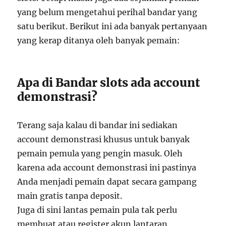
yang belum mengetahui perihal bandar yang
satu berikut. Berikut ini ada banyak pertanyaan
yang kerap ditanya oleh banyak pemain:
Apa di Bandar slots ada account
demonstrasi?
Terang saja kalau di bandar ini sediakan
account demonstrasi khusus untuk banyak
pemain pemula yang pengin masuk. Oleh
karena ada account demonstrasi ini pastinya
Anda menjadi pemain dapat secara gampang
main gratis tanpa deposit.
Juga di sini lantas pemain pula tak perlu
membuat atau register akun lantaran