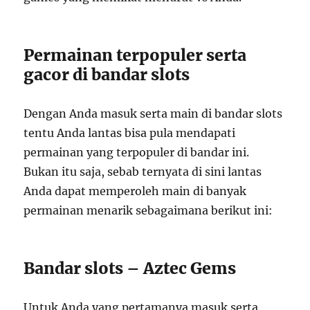
Permainan terpopuler serta
gacor di bandar slots
Dengan Anda masuk serta main di bandar slots
tentu Anda lantas bisa pula mendapati
permainan yang terpopuler di bandar ini.
Bukan itu saja, sebab ternyata di sini lantas
Anda dapat memperoleh main di banyak
permainan menarik sebagaimana berikut ini:
Bandar slots – Aztec Gems
Untuk Anda yang pertamanya masuk serta