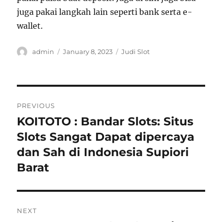
juga pakai langkah lain seperti bank serta e-
wallet.
Author
Posted
Categories
admin
January 8, 2023
Judi Slot
on
Post
PREVIOUS
navigation
KOITOTO : Bandar Slots: Situs
Previous
post:
Slots Sangat Dapat dipercaya
dan Sah di Indonesia Supiori
Barat
NEXT