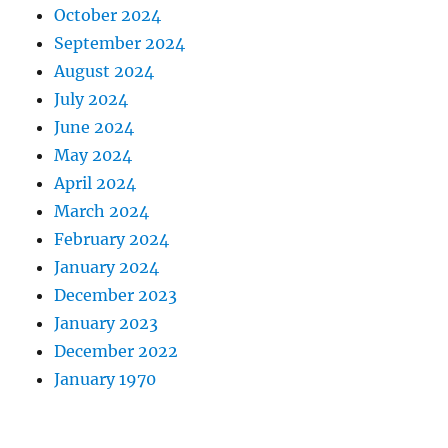
October 2024
September 2024
August 2024
July 2024
June 2024
May 2024
April 2024
March 2024
February 2024
January 2024
December 2023
January 2023
December 2022
January 1970