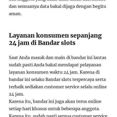
dan semuanya data bakal dijaga dengan begitu
aman.
Layanan konsumen sepanjang
24 jam di Bandar slots
Saat Anda masuk dan main di bandar ini lantas
sudah pasti Anda bakal mendapat pelayanan
layanan konsumen waktu 24 jam. Karena di
bandar ini selaku Bandar slots terpercaya serta
terbaik sediakan customer service selalu online
24 jam.
Karena itu, bandar ini juga akan terus online
setiap hari khusus untuk beberapa anggota.
Karena itu, sudah pasti semua customer service