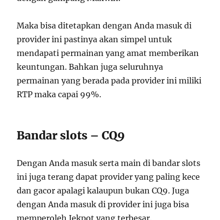
Maka bisa ditetapkan dengan Anda masuk di
provider ini pastinya akan simpel untuk
mendapati permainan yang amat memberikan
keuntungan. Bahkan juga seluruhnya
permainan yang berada pada provider ini miliki
RTP maka capai 99%.
Bandar slots – CQ9
Dengan Anda masuk serta main di bandar slots
ini juga terang dapat provider yang paling kece
dan gacor apalagi kalaupun bukan CQ9. Juga
dengan Anda masuk di provider ini juga bisa
memperoleh Jekpot yang terbesar.