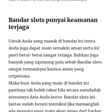
Bandar slots punyai keamanan
terjaga
Untuk Anda yang masuk di bandar ini tentu
Anda juga dapat main semakin aman serta ini
pasti betul-betul sangat terjaga. Bahkan juga
banyak yang ngomong pula sebab Bandar slots
sangat termashyur karena aman yang
terpercaya.
Maka buat Anda yang main di bandar ini
pastinya tak boleh takut bila secara mendadak
semuanya data Anda bocor. Bandar slots ini
lantas sudah berani memikul jika memanglah
ada anggota yang main akan aman dari hacker