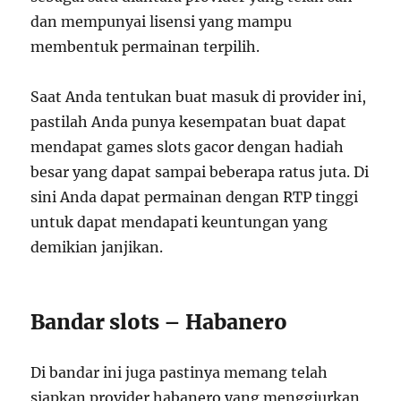
dan mempunyai lisensi yang mampu
membentuk permainan terpilih.
Saat Anda tentukan buat masuk di provider ini,
pastilah Anda punya kesempatan buat dapat
mendapat games slots gacor dengan hadiah
besar yang dapat sampai beberapa ratus juta. Di
sini Anda dapat permainan dengan RTP tinggi
untuk dapat mendapati keuntungan yang
demikian janjikan.
Bandar slots – Habanero
Di bandar ini juga pastinya memang telah
siapkan provider habanero yang menggiurkan