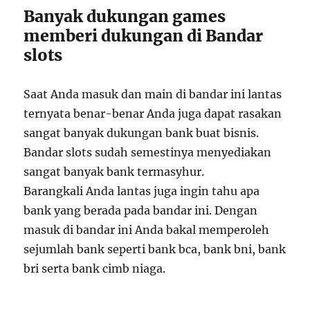
Banyak dukungan games
memberi dukungan di Bandar
slots
Saat Anda masuk dan main di bandar ini lantas
ternyata benar-benar Anda juga dapat rasakan
sangat banyak dukungan bank buat bisnis.
Bandar slots sudah semestinya menyediakan
sangat banyak bank termasyhur.
Barangkali Anda lantas juga ingin tahu apa
bank yang berada pada bandar ini. Dengan
masuk di bandar ini Anda bakal memperoleh
sejumlah bank seperti bank bca, bank bni, bank
bri serta bank cimb niaga.