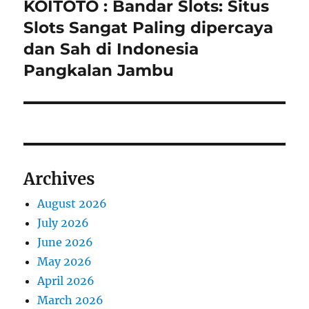
KOITOTO : Bandar Slots: Situs
Next
post:
Slots Sangat Paling dipercaya
dan Sah di Indonesia
Pangkalan Jambu
Archives
August 2026
July 2026
June 2026
May 2026
April 2026
March 2026