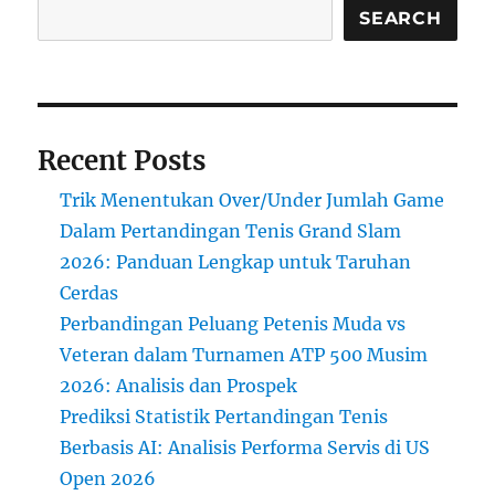
SEARCH
Recent Posts
Trik Menentukan Over/Under Jumlah Game
Dalam Pertandingan Tenis Grand Slam
2026: Panduan Lengkap untuk Taruhan
Cerdas
Perbandingan Peluang Petenis Muda vs
Veteran dalam Turnamen ATP 500 Musim
2026: Analisis dan Prospek
Prediksi Statistik Pertandingan Tenis
Berbasis AI: Analisis Performa Servis di US
Open 2026