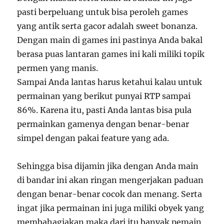
pasti berpeluang untuk bisa peroleh games
yang antik serta gacor adalah sweet bonanza.
Dengan main di games ini pastinya Anda bakal
berasa puas lantaran games ini kali miliki topik
permen yang manis.
Sampai Anda lantas harus ketahui kalau untuk
permainan yang berikut punyai RTP sampai
86%. Karena itu, pasti Anda lantas bisa pula
permainkan gamenya dengan benar-benar
simpel dengan pakai feature yang ada.
Sehingga bisa dijamin jika dengan Anda main
di bandar ini akan ringan mengerjakan paduan
dengan benar-benar cocok dan menang. Serta
ingat jika permainan ini juga miliki obyek yang
membahagiakan maka dari itu banyak pemain