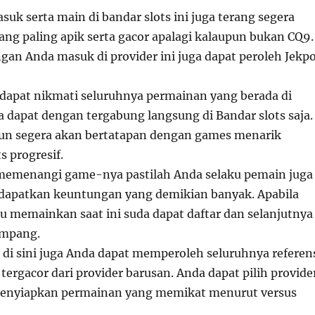
uk serta main di bandar slots ini juga terang segera
ang paling apik serta gacor apalagi kalaupun bukan CQ9.
gan Anda masuk di provider ini juga dapat peroleh Jekp
t dapat nikmati seluruhnya permainan yang berada di
a dapat dengan tergabung langsung di Bandar slots saja.
pun segera akan bertatapan dengan games menarik
 progresif.
memenangi game-nya pastilah Anda selaku pemain juga
dapatkan keuntungan yang demikian banyak. Apabila
 memainkan saat ini suda dapat daftar dan selanjutnya
ampang.
i di sini juga Anda dapat memperoleh seluruhnya referen
tergacor dari provider barusan. Anda dapat pilih provide
 menyiapkan permainan yang memikat menurut versus