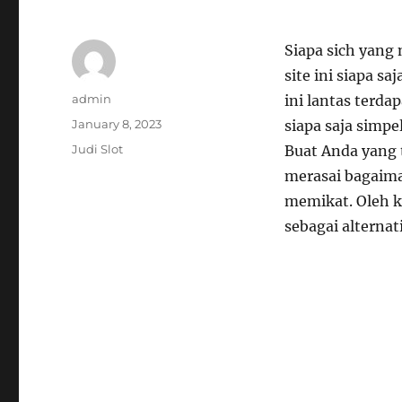
Siapa sich yang
site ini siapa s
Author
admin
ini lantas terd
Posted
January 8, 2023
siapa saja simp
on
Categories
Judi Slot
Buat Anda yang 
merasai bagaim
memikat. Oleh k
sebagai alternat