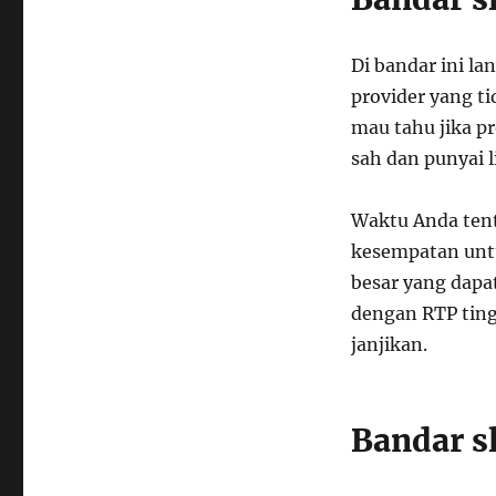
Di bandar ini la
provider yang t
mau tahu jika pr
sah dan punyai 
Waktu Anda tentu
kesempatan untu
besar yang dapat
dengan RTP tin
janjikan.
Bandar s