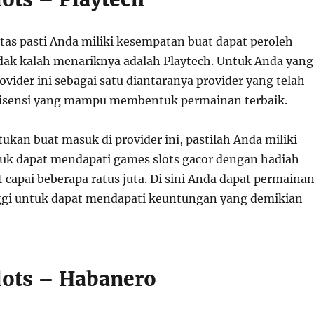
ntas pasti Anda miliki kesempatan buat dapat peroleh
idak kalah menariknya adalah Playtech. Untuk Anda yang
ovider ini sebagai satu diantaranya provider yang telah
lisensi yang mampu membentuk permainan terbaik.
kan buat masuk di provider ini, pastilah Anda miliki
k dapat mendapati games slots gacor dengan hadiah
 capai beberapa ratus juta. Di sini Anda dapat permaina
ggi untuk dapat mendapati keuntungan yang demikian
lots – Habanero