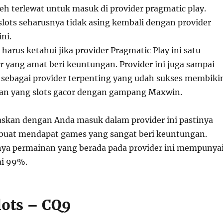
eh terlewat untuk masuk di provider pragmatic play.
lots seharusnya tidak asing kembali dengan provider
ni.
a harus ketahui jika provider Pragmatic Play ini satu
r yang amat beri keuntungan. Provider ini juga sampai
 sebagai provider terpenting yang udah sukses membiki
an yang slots gacor dengan gampang Maxwin.
askan dengan Anda masuk dalam provider ini pastinya
buat mendapat games yang sangat beri keuntungan.
ya permainan yang berada pada provider ini mempunya
ai 99%.
lots – CQ9