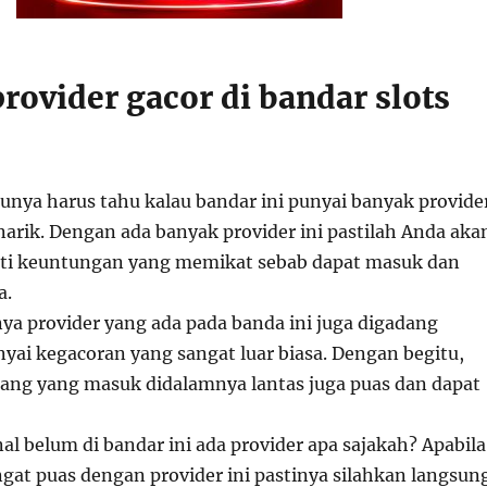
rovider gacor di bandar slots
tunya harus tahu kalau bandar ini punyai banyak provide
arik. Dengan ada banyak provider ini pastilah Anda aka
ti keuntungan yang memikat sebab dapat masuk dan
a.
ya provider yang ada pada banda ini juga digadang
yai kegacoran yang sangat luar biasa. Dengan begitu,
rang yang masuk didalamnya lantas juga puas dan dapat
al belum di bandar ini ada provider apa sajakah? Apabila
gat puas dengan provider ini pastinya silahkan langsun