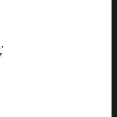
ap
ng