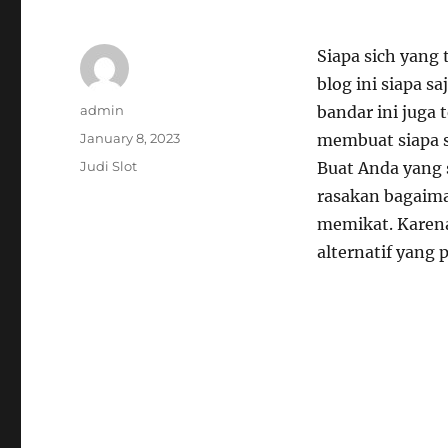
Siapa sich yang
blog ini siapa s
Author
admin
bandar ini juga
Posted
January 8, 2023
membuat siapa 
on
Categories
Judi Slot
Buat Anda yang 
rasakan bagaima
memikat. Karena 
alternatif yang p