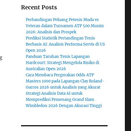
Recent Posts
Perbandingan Peluang Petenis Muda vs
Veteran dalam Turnamen ATP 500 Musim
2026: Analisis dan Prospek
Prediksi Statistik Pertandingan Tenis
Berbasis AI: Analisis Performa Servis di US
Open 2026
Panduan Taruhan Tenis Lapangan
g
Hardcourt: Strategi Mengelola Risiko di
Australian Open 2026
Cara Membaca Pergerakan Odds ATP
Masters 1000 pada Lapangan Clay Roland-
Garros 2026 untuk Analisis yang Akurat
Strategi Analisis Data AI untuk
Memprediksi Pemenang Grand Slam
Wimbledon 2026 Dengan Akurasi Tinggi