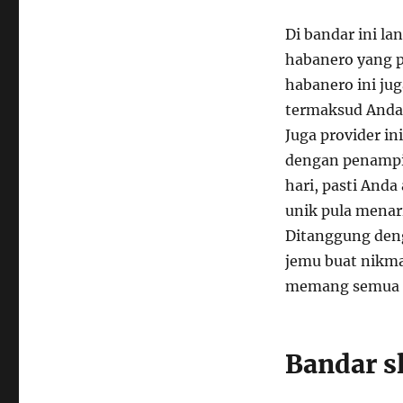
Di bandar ini l
habanero yang p
habanero ini ju
termaksud Anda
Juga provider i
dengan penampil
hari, pasti And
unik pula menar
Ditanggung deng
jemu buat nikma
memang semua ga
Bandar s