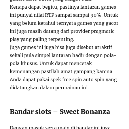
Kenapa dapat begitu, pastinya lantaran games
ini punyai nilai RTP sampai sampai 90%. Untuk
yang belum ketahui ternyata games yang gacor
ini juga masih datang dari provider pragmatic
play yang paling terpenting.
Juga games ini juga bisa juga disebut atraktif
sekali pula simpel lantaran hadir dengan pola-
pola khusus. Untuk dapat mencetak
kemenangan pastilah amat gampang karena
Anda dapat pakai spek free spin auto spin yang
didatangkan dalam permainan ini.
Bandar slots – Sweet Bonanza
Dengan masuk serta main di bandar ini juga