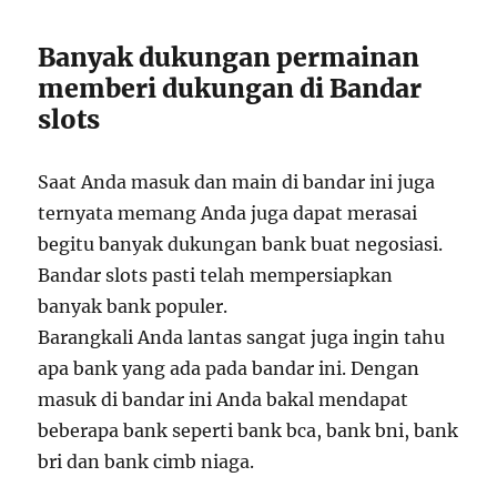
Banyak dukungan permainan
memberi dukungan di Bandar
slots
Saat Anda masuk dan main di bandar ini juga
ternyata memang Anda juga dapat merasai
begitu banyak dukungan bank buat negosiasi.
Bandar slots pasti telah mempersiapkan
banyak bank populer.
Barangkali Anda lantas sangat juga ingin tahu
apa bank yang ada pada bandar ini. Dengan
masuk di bandar ini Anda bakal mendapat
beberapa bank seperti bank bca, bank bni, bank
bri dan bank cimb niaga.