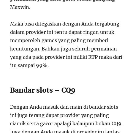
Maxwin.
Maka bisa ditegaskan dengan Anda tergabung
dalam provider ini tentu dapat ringan untuk
memperoleh games yang paling memberi
keuntungan. Bahkan juga seluruh permainan
yang ada pada provider ini miliki RTP maka dari
itu sampai 99%.
Bandar slots – CQ9
Dengan Anda masuk dan main di bandar slots
ini juga terang dapat provider yang paling
ciamik serta gacor apalagi kalaupun bukan CQ9.
Juga dengan Anda masuk di provider ini lantas