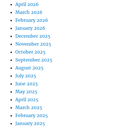
April 2026
March 2026
February 2026
January 2026
December 2025
November 2025
October 2025
September 2025
August 2025
July 2025
June 2025
May 2025
April 2025
March 2025
February 2025
January 2025