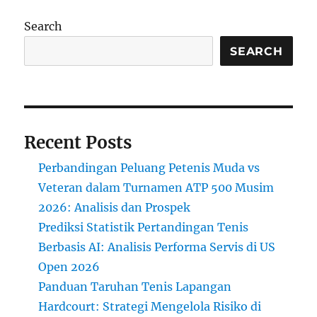
Search
SEARCH
Recent Posts
Perbandingan Peluang Petenis Muda vs
Veteran dalam Turnamen ATP 500 Musim
2026: Analisis dan Prospek
Prediksi Statistik Pertandingan Tenis
Berbasis AI: Analisis Performa Servis di US
Open 2026
Panduan Taruhan Tenis Lapangan
Hardcourt: Strategi Mengelola Risiko di