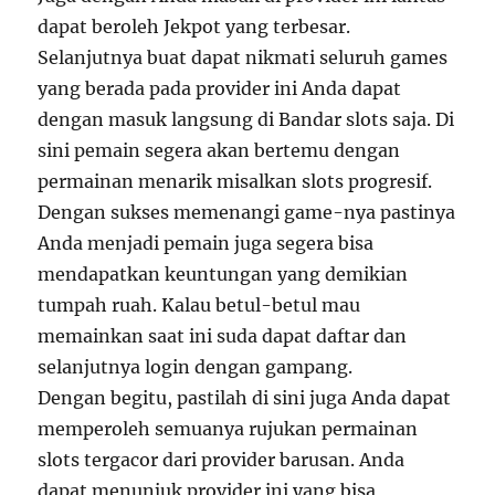
dapat beroleh Jekpot yang terbesar.
Selanjutnya buat dapat nikmati seluruh games
yang berada pada provider ini Anda dapat
dengan masuk langsung di Bandar slots saja. Di
sini pemain segera akan bertemu dengan
permainan menarik misalkan slots progresif.
Dengan sukses memenangi game-nya pastinya
Anda menjadi pemain juga segera bisa
mendapatkan keuntungan yang demikian
tumpah ruah. Kalau betul-betul mau
memainkan saat ini suda dapat daftar dan
selanjutnya login dengan gampang.
Dengan begitu, pastilah di sini juga Anda dapat
memperoleh semuanya rujukan permainan
slots tergacor dari provider barusan. Anda
dapat menunjuk provider ini yang bisa