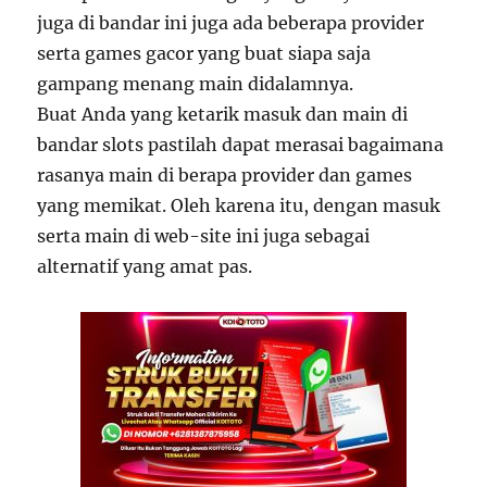
juga di bandar ini juga ada beberapa provider
serta games gacor yang buat siapa saja
gampang menang main didalamnya.
Buat Anda yang ketarik masuk dan main di
bandar slots pastilah dapat merasai bagaimana
rasanya main di berapa provider dan games
yang memikat. Oleh karena itu, dengan masuk
serta main di web-site ini juga sebagai
alternatif yang amat pas.