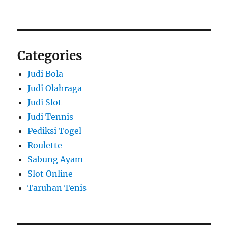
Categories
Judi Bola
Judi Olahraga
Judi Slot
Judi Tennis
Pediksi Togel
Roulette
Sabung Ayam
Slot Online
Taruhan Tenis