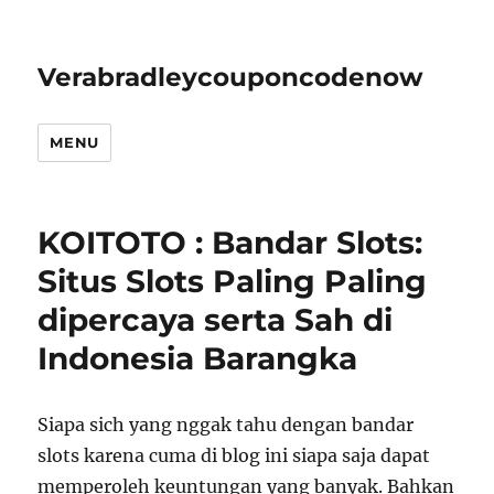
Verabradleycouponcodenow
MENU
KOITOTO : Bandar Slots:
Situs Slots Paling Paling
dipercaya serta Sah di
Indonesia Barangka
Siapa sich yang nggak tahu dengan bandar
slots karena cuma di blog ini siapa saja dapat
memperoleh keuntungan yang banyak. Bahkan