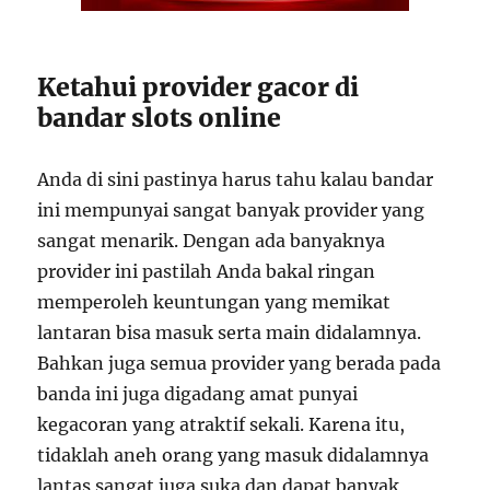
Ketahui provider gacor di
bandar slots online
Anda di sini pastinya harus tahu kalau bandar
ini mempunyai sangat banyak provider yang
sangat menarik. Dengan ada banyaknya
provider ini pastilah Anda bakal ringan
memperoleh keuntungan yang memikat
lantaran bisa masuk serta main didalamnya.
Bahkan juga semua provider yang berada pada
banda ini juga digadang amat punyai
kegacoran yang atraktif sekali. Karena itu,
tidaklah aneh orang yang masuk didalamnya
lantas sangat juga suka dan dapat banyak