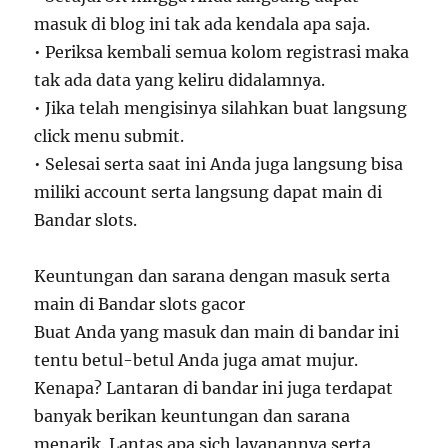
masuk di blog ini tak ada kendala apa saja.
• Periksa kembali semua kolom registrasi maka
tak ada data yang keliru didalamnya.
• Jika telah mengisinya silahkan buat langsung
click menu submit.
• Selesai serta saat ini Anda juga langsung bisa
miliki account serta langsung dapat main di
Bandar slots.
Keuntungan dan sarana dengan masuk serta
main di Bandar slots gacor
Buat Anda yang masuk dan main di bandar ini
tentu betul-betul Anda juga amat mujur.
Kenapa? Lantaran di bandar ini juga terdapat
banyak berikan keuntungan dan sarana
menarik. Lantas apa sich layanannya serta