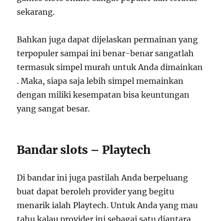
sekarang.
Bahkan juga dapat dijelaskan permainan yang
terpopuler sampai ini benar-benar sangatlah
termasuk simpel murah untuk Anda dimainkan
. Maka, siapa saja lebih simpel memainkan
dengan miliki kesempatan bisa keuntungan
yang sangat besar.
Bandar slots – Playtech
Di bandar ini juga pastilah Anda berpeluang
buat dapat beroleh provider yang begitu
menarik ialah Playtech. Untuk Anda yang mau
tahu kalau provider ini sebagai satu diantara