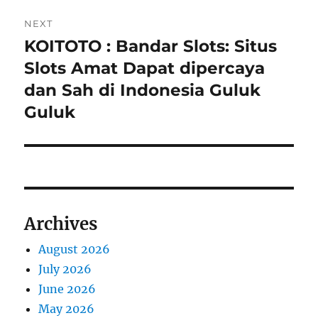
NEXT
KOITOTO : Bandar Slots: Situs
Next
post:
Slots Amat Dapat dipercaya
dan Sah di Indonesia Guluk
Guluk
Archives
August 2026
July 2026
June 2026
May 2026