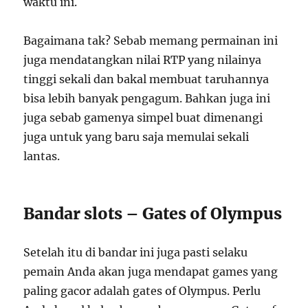
waktu ini.
Bagaimana tak? Sebab memang permainan ini
juga mendatangkan nilai RTP yang nilainya
tinggi sekali dan bakal membuat taruhannya
bisa lebih banyak pengagum. Bahkan juga ini
juga sebab gamenya simpel buat dimenangi
juga untuk yang baru saja memulai sekali
lantas.
Bandar slots – Gates of Olympus
Setelah itu di bandar ini juga pasti selaku
pemain Anda akan juga mendapat games yang
paling gacor adalah gates of Olympus. Perlu