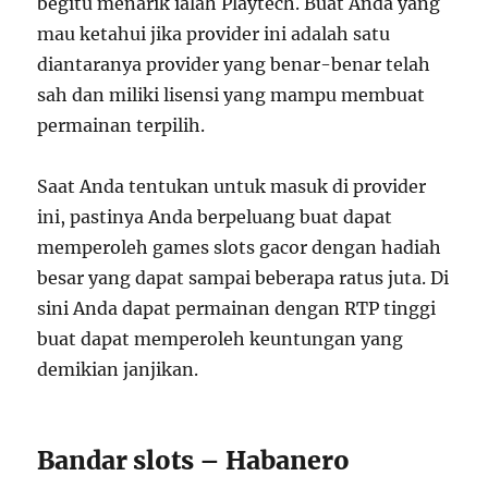
begitu menarik ialah Playtech. Buat Anda yang
mau ketahui jika provider ini adalah satu
diantaranya provider yang benar-benar telah
sah dan miliki lisensi yang mampu membuat
permainan terpilih.
Saat Anda tentukan untuk masuk di provider
ini, pastinya Anda berpeluang buat dapat
memperoleh games slots gacor dengan hadiah
besar yang dapat sampai beberapa ratus juta. Di
sini Anda dapat permainan dengan RTP tinggi
buat dapat memperoleh keuntungan yang
demikian janjikan.
Bandar slots – Habanero