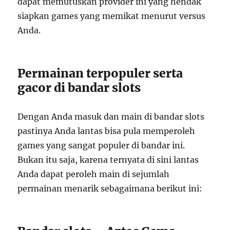
dapat memutuskan provider ini yang hendak
siapkan games yang memikat menurut versus
Anda.
Permainan terpopuler serta
gacor di bandar slots
Dengan Anda masuk dan main di bandar slots
pastinya Anda lantas bisa pula memperoleh
games yang sangat populer di bandar ini.
Bukan itu saja, karena ternyata di sini lantas
Anda dapat peroleh main di sejumlah
permainan menarik sebagaimana berikut ini: