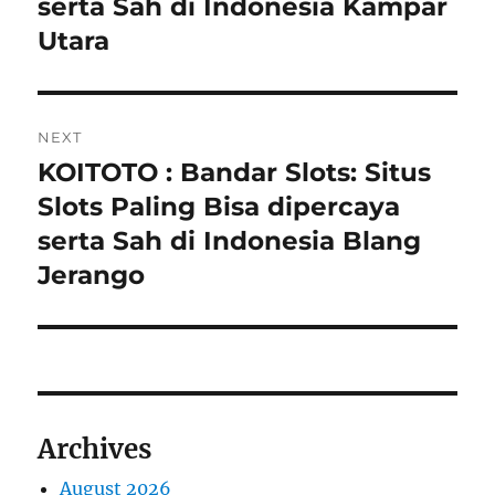
serta Sah di Indonesia Kampar
Utara
NEXT
KOITOTO : Bandar Slots: Situs
Next
post:
Slots Paling Bisa dipercaya
serta Sah di Indonesia Blang
Jerango
Archives
August 2026