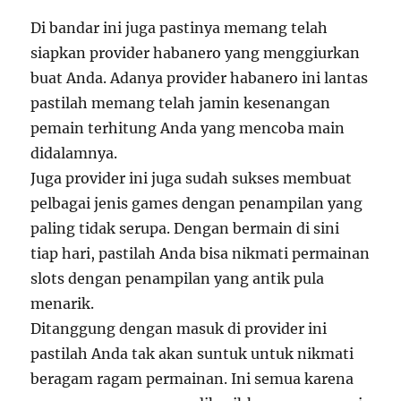
Di bandar ini juga pastinya memang telah
siapkan provider habanero yang menggiurkan
buat Anda. Adanya provider habanero ini lantas
pastilah memang telah jamin kesenangan
pemain terhitung Anda yang mencoba main
didalamnya.
Juga provider ini juga sudah sukses membuat
pelbagai jenis games dengan penampilan yang
paling tidak serupa. Dengan bermain di sini
tiap hari, pastilah Anda bisa nikmati permainan
slots dengan penampilan yang antik pula
menarik.
Ditanggung dengan masuk di provider ini
pastilah Anda tak akan suntuk untuk nikmati
beragam ragam permainan. Ini semua karena