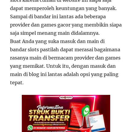
slots karena cuman di website ini siapa saja
dapat memperoleh keuntungan yang banyak.
Sampai di bandar ini lantas ada beberapa
provider dan games gacor yang membikin siapa
saja simpel menang main didalamnya.
Buat Anda yang suka masuk dan main di
bandar slots pastilah dapat merasai bagaimana
rasanya main di bermacam provider dan games
yang memikat. Untuk itu, dengan masuk dan
main di blog ini lantas adalah opsi yang paling
tepat.