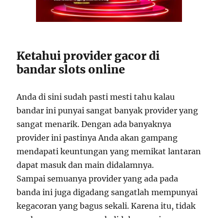
Ketahui provider gacor di
bandar slots online
Anda di sini sudah pasti mesti tahu kalau
bandar ini punyai sangat banyak provider yang
sangat menarik. Dengan ada banyaknya
provider ini pastinya Anda akan gampang
mendapati keuntungan yang memikat lantaran
dapat masuk dan main didalamnya.
Sampai semuanya provider yang ada pada
banda ini juga digadang sangatlah mempunyai
kegacoran yang bagus sekali. Karena itu, tidak