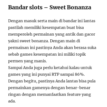
Bandar slots – Sweet Bonanza
Dengan masuk serta main di bandar ini lantas
pastilah memiliki kesempatan buat bisa
memperoleh permainan yang antik dan gacor
yakni sweet bonanza. Dengan main di
permainan ini pastinya Anda akan berasa suka
sebab games kesempatan ini miliki topik
permen yang manis.
Sampai Anda juga perlu ketahui kalau untuk
games yang ini punyai RTP sampai 86%.
Dengan begitu, pastinya Anda lantas bisa pula
permainkan gamenya dengan benar-benar
ringan dengan memanfaatkan feature yang
ada.